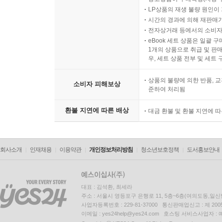
LP상품의 재생 불량 원인이 기
시간의 경과에 의해 재판매가
전자상거래 등에서의 소비자
eBook 세트 상품은 일괄 
1개의 상품으로 취급 및 판매
우, 세트 상품 전부 및 세트
상품의 불량에 의한 반품, 교
소비자 피해보상
준하여 처리됨
환불 지연에 따른 배상
대금 환불 및 환불 지연에 
회사소개
인재채용
이용약관
개인정보처리방침
청소년보호정책
도서홍보안내
대표 : 김석환, 최세라
주소 : 서울시 영등포구 은행로 11, 5층~6층(여의도동,일신
사업자등록번호 : 229-81-37000 통신판매업신고 : 제 200
이메일 : yes24help@yes24.com 호스팅 서비스사업자 :