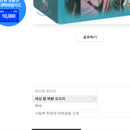
공유하기
퍼스트 라이드
세상 참 예쁜 오드리
룩백
스틸북 한정판 판매알림 신청