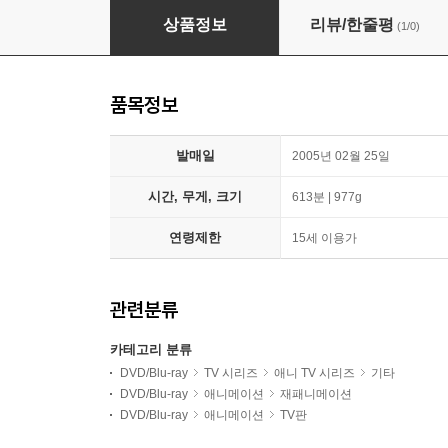
로도스도 전기 TV 시리즈 : 영웅기사전 보급판 박
상품정보
리뷰/한줄평
(1/0)
품목정보
발매일
2005년 02월 25일
시간, 무게, 크기
613분 | 977g
연령제한
15세 이용가
관련분류
카테고리 분류
DVD/Blu-ray
TV 시리즈
애니 TV 시리즈
기타
DVD/Blu-ray
애니메이션
재패니메이션
DVD/Blu-ray
애니메이션
TV판