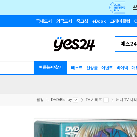
국내도서
외국도서
중고샵
eBook
크레마클럽
C
빠른분야찾기
베스트
신상품
이벤트
바이백
매
웰컴
DVD/Blu-ray
TV 시리즈
애니 TV 시