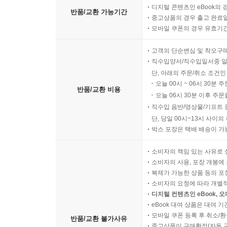
디지털 콘텐츠인 eBook의 
반품/교환 가능기간
중고상품의 경우 출고 완료일
모바일 쿠폰의 경우 유효기간(
고객의 단순변심 및 착오구
직수입양서/직수입일서중 일
단, 아래의 주문/취소 조건인
오늘 00시 ~ 06시 30분 
반품/교환 비용
오늘 06시 30분 이후 주문
직수입 음반/영상물/기프트 
단, 당일 00시~13시 사이
박스 포장은 택배 배송이 가
소비자의 책임 있는 사유로 
소비자의 사용, 포장 개봉에 
복제가 가능한 상품 등의 포장을 
소비자의 요청에 따라 개별
디지털 컨텐츠인 eBook, 
eBook 대여 상품은 대여 기
모바일 쿠폰 등록 후 취소/환
반품/교환 불가사유
중고상품이 구매확정(자동 