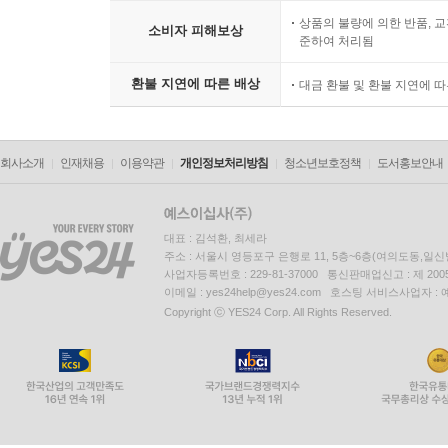
상품의 불량에 의한 반품, 교
소비자 피해보상
준하여 처리됨
환불 지연에 따른 배상
대금 환불 및 환불 지연에 
회사소개
인재채용
이용약관
개인정보처리방침
청소년보호정책
도서홍보안내
대표 : 김석환, 최세라
주소 : 서울시 영등포구 은행로 11, 5층~6층(여의도동,일신
사업자등록번호 : 229-81-37000 통신판매업신고 : 제 200
이메일 : yes24help@yes24.com 호스팅 서비스사업자 :
Copyright ⓒ YES24 Corp. All Rights Reserved.