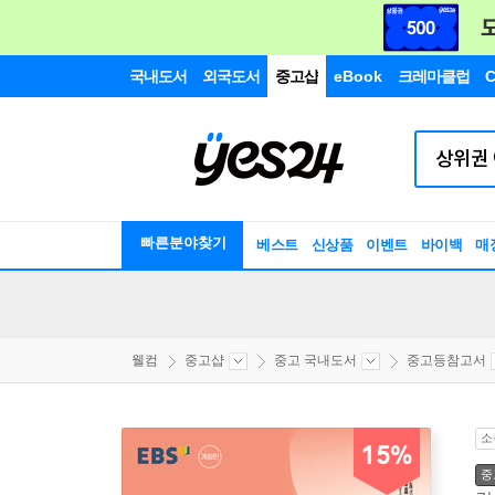
국내도서
외국도서
중고샵
eBook
크레마클럽
C
빠른분야찾기
베스트
신상품
이벤트
바이백
매
웰컴
중고샵
중고 국내도서
중고등참고서
소
15%
중