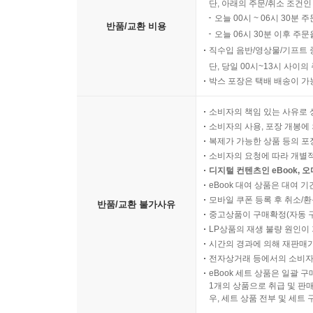
단, 아래의 주문/취소 조건인
오늘 00시 ~ 06시 30분 
반품/교환 비용
오늘 06시 30분 이후 주문
직수입 음반/영상물/기프트 
단, 당일 00시~13시 사이
박스 포장은 택배 배송이 가
소비자의 책임 있는 사유로 
소비자의 사용, 포장 개봉에 
복제가 가능한 상품 등의 포장을 
소비자의 요청에 따라 개별
디지털 컨텐츠인 eBook, 
eBook 대여 상품은 대여 기
모바일 쿠폰 등록 후 취소/환
반품/교환 불가사유
중고상품이 구매확정(자동 
LP상품의 재생 불량 원인이 기
시간의 경과에 의해 재판매가
전자상거래 등에서의 소비자
eBook 세트 상품은 일괄 
1개의 상품으로 취급 및 판매
우, 세트 상품 전부 및 세트