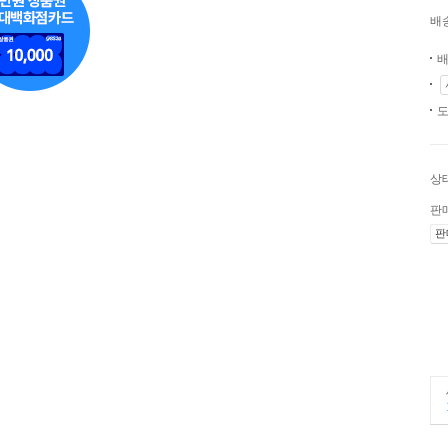
배
배
도
상
판
판