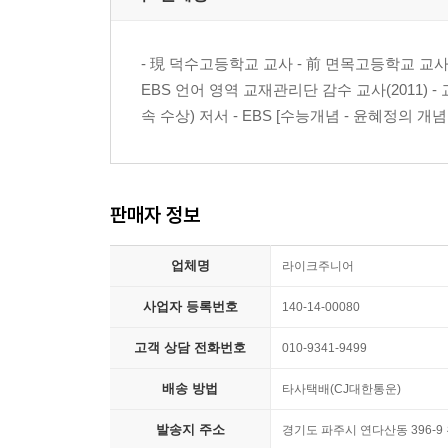
2. 소설 문학
- 現 덕수고등학교 교사 - 前 면목고등학교 교사 - E
EBS 언어 영역 교재관리단 감수 교사(2011) - 
01강 Nice to meet you, 소설!
속 수상) 저서 - EBS [수능개념 - 윤혜정의 개념의
02강 소설의 감상론
03강 소설의 인물 1
04강 소설의 인물 2
05강 소설의 갈등
판매자 정보
06강 소설의 구성
07강 소설의 배경
업체명
라이크주니어
08강 소설의 소재
09강 소설의 시점
사업자 등록번호
140-14-00080
10강 소설의 문체
고객 상담 전화번호
010-9341-9499
11강 소설의 주제
12강 소설의 변신
배송 방법
타사택배(CJ대한통운)
13강 고전 소설 1
발송지 주소
경기도 파주시 연다산동 396-9
14강 고전 소설 2