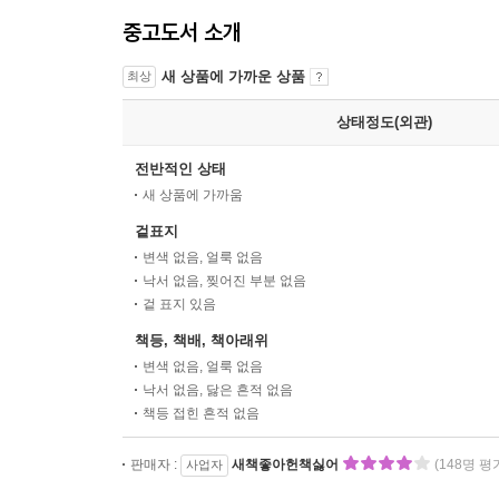
중고도서 소개
새 상품에 가까운 상품
최상
상태정도(외관)
전반적인 상태
새 상품에 가까움
겉표지
변색 없음, 얼룩 없음
낙서 없음, 찢어진 부분 없음
겉 표지 있음
책등, 책배, 책아래위
변색 없음, 얼룩 없음
낙서 없음, 닳은 흔적 없음
책등 접힌 흔적 없음
판매자 :
새책좋아헌책싫어
(148명 평
사업자