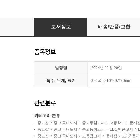
EBS 윤혜정의 개념의 나비효과 입문 편 워크북 
도서정보
배송/반품/교환
품목정보
발행일
2024년 11월 20일
쪽수, 무게, 크기
322쪽 | 210*297*30mm
관련분류
카테고리 분류
중고샵
중고 국내도서
중고등참고서
고등학교
문제
중고샵
중고 국내도서
중고등참고서
EBS 방송교재
중고샵
중고 국내도서
고등참고서
문제집
고1,2 문