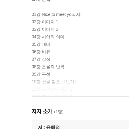
01강 Nice to meet you, 시!
02강 이미지 1
03강 이미지 2
04강 시어의 의미
05강 대비
06강 비유
07강 상징
08강 운율과 반복
09강 구성
10강 선물 같은 〈보기〉
11강 표현상의 특징 1
12강 표현상의 특징 2
13강 표현상의 특징 3
저자 소개
14강 고전 시가 1
(1명)
15강 고전 시가 2
해설 / 이 정도는 알아 두자, 쫌
저 :
윤혜정