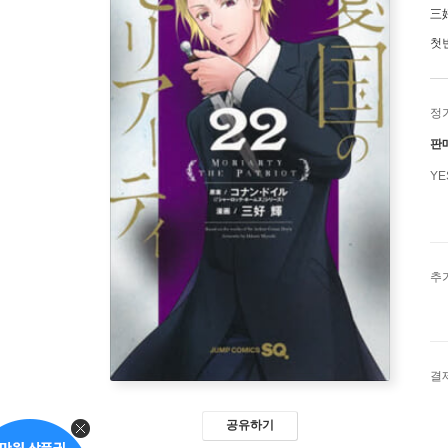
三
첫
정
판
Y
추
결
공유하기