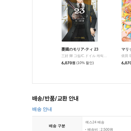
憂國のモリア-ティ 23
マリ
三好 輝 그림/C.ドイル 캐릭터원안
集英社
依田 
|
6,070
원
(10% 할인)
6,07
배송/반품/교환 안내
배송 안내
예스24 배송
배송 구분
배송비 : 2,500원