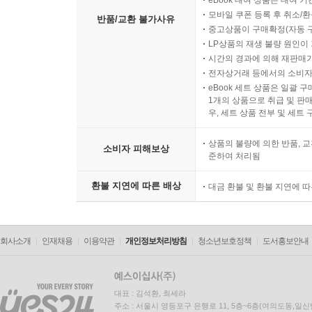
eBook 대여 상품은 대여 기
모바일 쿠폰 등록 후 취소/환
반품/교환 불가사유
중고상품이 구매확정(자동 
LP상품의 재생 불량 원인이 기
시간의 경과에 의해 재판매가
전자상거래 등에서의 소비자
eBook 세트 상품은 일괄 
1개의 상품으로 취급 및 판매
우, 세트 상품 전부 및 세트
상품의 불량에 의한 반품, 교
소비자 피해보상
준하여 처리됨
환불 지연에 따른 배상
대금 환불 및 환불 지연에 
회사소개
인재채용
이용약관
개인정보처리방침
청소년보호정책
도서홍보안내
대표 : 김석환, 최세라
주소 : 서울시 영등포구 은행로 11, 5층~6층(여의도동,일신