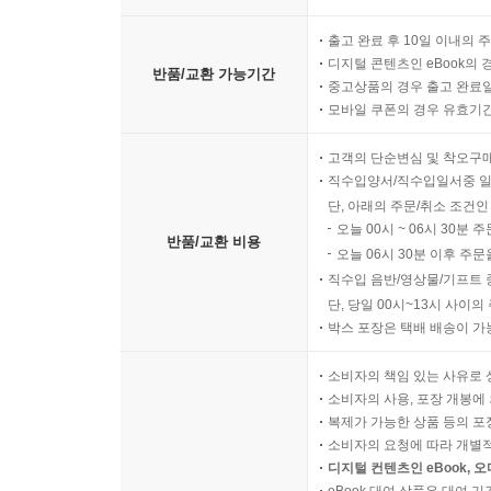
출고 완료 후 10일 이내의 
디지털 콘텐츠인 eBook의 
반품/교환 가능기간
중고상품의 경우 출고 완료일
모바일 쿠폰의 경우 유효기간(
고객의 단순변심 및 착오구
직수입양서/직수입일서중 일
단, 아래의 주문/취소 조건인
오늘 00시 ~ 06시 30분 
반품/교환 비용
오늘 06시 30분 이후 주문
직수입 음반/영상물/기프트 
단, 당일 00시~13시 사이
박스 포장은 택배 배송이 가
소비자의 책임 있는 사유로 
소비자의 사용, 포장 개봉에 
복제가 가능한 상품 등의 포장을 
소비자의 요청에 따라 개별
디지털 컨텐츠인 eBook, 