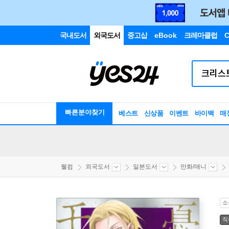
국내도서
외국도서
중고샵
eBook
크레마클럽
C
빠른분야찾기
베스트
신상품
이벤트
바이백
매
웰컴
외국도서
일본도서
만화/애니
소
직