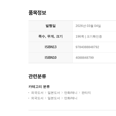
품목정보
발행일
2026년 03월 04일
쪽수, 무게, 크기
196쪽 | 크기확인중
ISBN13
9784088848792
ISBN10
4088848799
관련분류
카테고리 분류
외국도서
일본도서
만화/애니
판타지
외국도서
일본도서
만화/애니