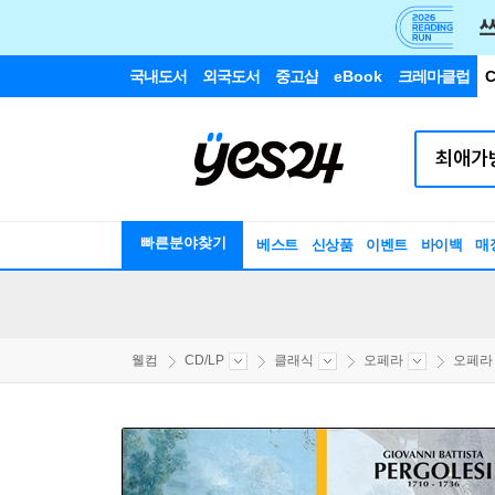
국내도서
외국도서
중고샵
eBook
크레마클럽
C
빠른분야찾기
베스트
신상품
이벤트
바이백
매
웰컴
CD/LP
클래식
오페라
오페라 