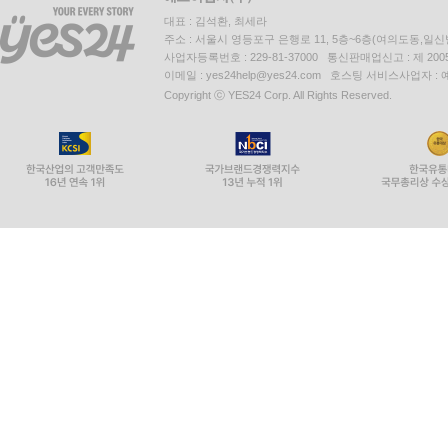
대표 : 김석환, 최세라
주소 : 서울시 영등포구 은행로 11, 5층~6층(여의도동,일신
사업자등록번호 : 229-81-37000 통신판매업신고 : 제 200
이메일 : yes24help@yes24.com 호스팅 서비스사업자 :
Copyright ⓒ YES24 Corp. All Rights Reserved.