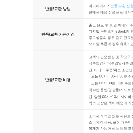
마이페이지 >
반품/교환 신청
반품/교환 방법
판매자 배송 상품은 판매자와
출고 완료 후 10일 이내의 
디지털 콘텐츠인 eBook의 
반품/교환 가능기간
중고상품의 경우 출고 완료일
모바일 쿠폰의 경우 유효기간(
고객의 단순변심 및 착오구
직수입양서/직수입일서중 일
단, 아래의 주문/취소 조건인
오늘 00시 ~ 06시 30분 
반품/교환 비용
오늘 06시 30분 이후 주문
직수입 음반/영상물/기프트 
단, 당일 00시~13시 사이
박스 포장은 택배 배송이 가
소비자의 책임 있는 사유로 
소비자의 사용, 포장 개봉에 
복제가 가능한 상품 등의 포장을 