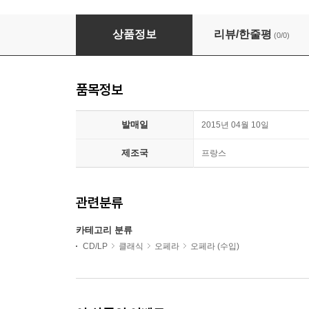
Ensemble Baroque de Nice 페르골레지: 마님이 된
상품정보
리뷰/한줄평
(0/0)
품목정보
발매일
2015년 04월 10일
제조국
프랑스
관련분류
카테고리 분류
CD/LP
클래식
오페라
오페라 (수입)