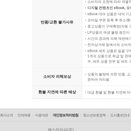
소비자의 요청에 따라 개별
디지털 컨텐츠인 eBook, 
eBook 대여 상품은 대여 기
모바일 쿠폰 등록 후 취소/환
반품/교환 불가사유
중고상품이 구매확정(자동 
LP상품의 재생 불량 원인이 기
시간의 경과에 의해 재판매가
전자상거래 등에서의 소비자
eBook 세트 상품은 일괄 
1개의 상품으로 취급 및 판매
우, 세트 상품 전부 및 세트
상품의 불량에 의한 반품, 교
소비자 피해보상
준하여 처리됨
환불 지연에 따른 배상
대금 환불 및 환불 지연에 
회사소개
인재채용
이용약관
개인정보처리방침
청소년보호정책
도서홍보안내