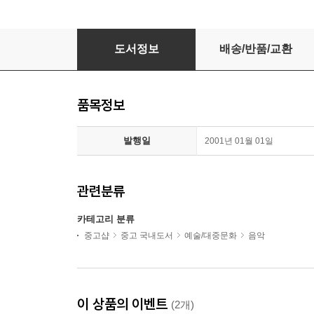
월간 배설주의보 1
도서정보
배송/반품/교환
품목정보
발행일
2001년 01월 01일
관련분류
카테고리 분류
중고샵
중고 국내도서
예술/대중문화
음악
이 상품의 이벤트
(2개)