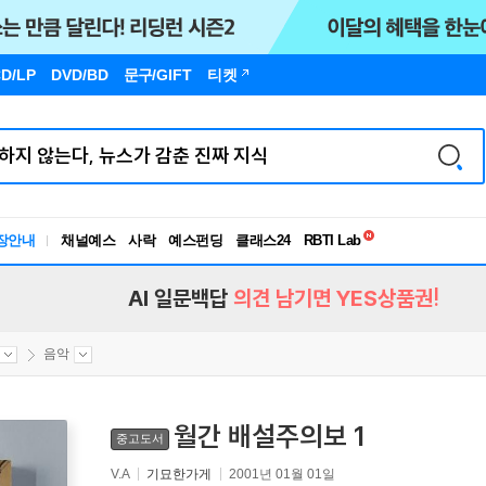
D/LP
DVD/BD
문구
/GIFT
티켓
독서유형검사
장안내
채널예스
사락
예스펀딩
클래스24
RBTI Lab
독서유형검사
AI 일문백답
의견 남기면 YES상품권!
음악
월간 배설주의보 1
중고도서
V.A
기묘한가게
2001년 01월 01일