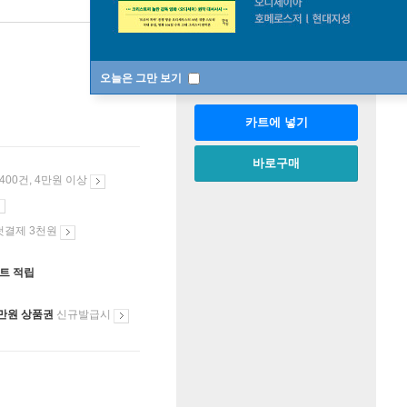
판매중
한정판매
수량
오늘은 그만 보기
카트에 넣기
바로구매
 400건, 4만원 이상
첫결제 3천원
인트 적립
만원 상품권
신규발급시