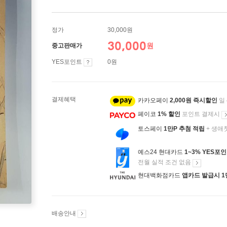
정가
30,000원
30,000
원
중고판매가
YES포인트
0원
결제혜택
카카오페이
2,000원 즉시할인
일
페이코
1% 할인
포인트 결제시
토스페이
1만P 추첨 적립
+ 생애
예스24 현대카드
1~3% YES포
전월 실적 조건 없음
현대백화점카드
앱카드 발급시 1
배송안내