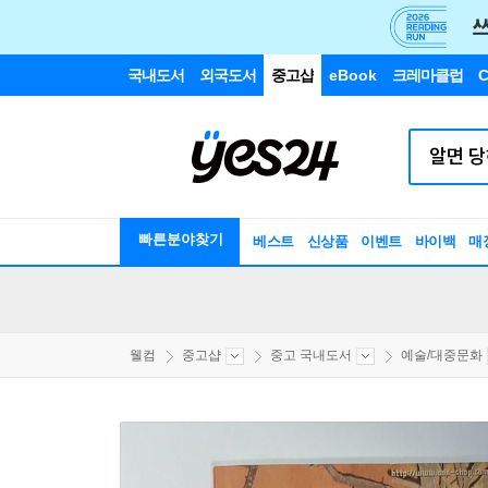
국내도서
외국도서
중고샵
eBook
크레마클럽
C
빠른분야찾기
베스트
신상품
이벤트
바이백
매
웰컴
중고샵
중고 국내도서
예술/대중문화