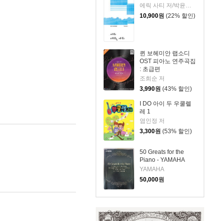
에릭 사티 저/박윤신 역
10,900
원
(22% 할인)
퀸 보헤미안 랩소디
OST 피아노 연주곡집
: 초급편
조희순 저
3,990
원
(43% 할인)
I DO 아이 두 우쿨렐
레 1
염인정 저
3,300
원
(53% 할인)
50 Greats for the
Piano - YAMAHA
YAMAHA
50,000
원