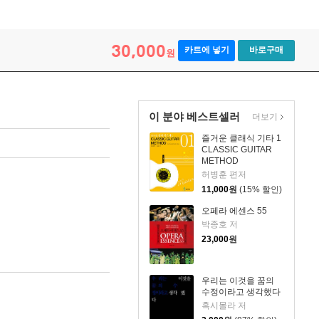
30,000
카트에 넣기
바로구매
원
이 분야 베스트셀러
더보기
즐거운 클래식 기타 1
CLASSIC GUITAR
METHOD
허병훈 편저
11,000
원
(15% 할인)
오페라 에센스 55
박종호 저
23,000
원
우리는 이것을 꿈의
수정이라고 생각했다
혹시몰라 저