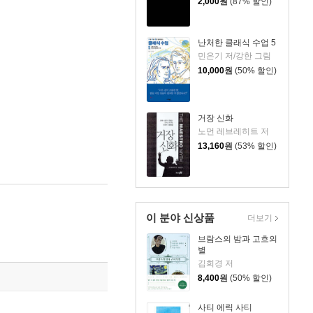
2,000
원
(87% 할인)
난처한 클래식 수업 5
민은기 저/강한 그림
10,000
원
(50% 할인)
거장 신화
노먼 레브레히트 저
13,160
원
(53% 할인)
이 분야 신상품
더보기
브람스의 밤과 고흐의
별
김희경 저
8,400
원
(50% 할인)
사티 에릭 사티