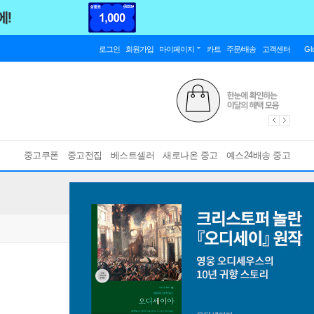
로그인
회원가입
마이페이지
카트
주문/배송
고객센터
Gl
중고쿠폰
중고전집
베스트셀러
새로나온 중고
예스24배송 중고