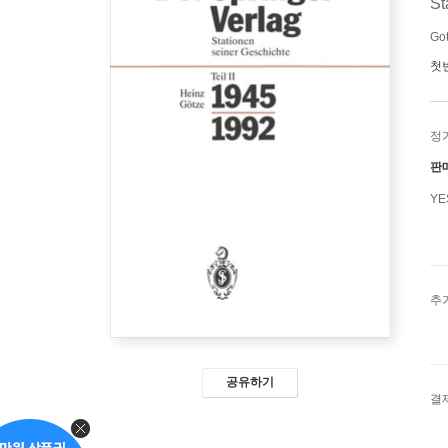
St
Go
첫
정
판
Y
추
공유하기
결