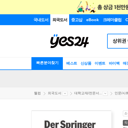
국내도서
외국도서
중고샵
eBook
크레마클럽
C
빠른분야찾기
베스트
신상품
이벤트
바이백
매
웰컴
외국도서
대학교재/전문서...
인문/사
소
직