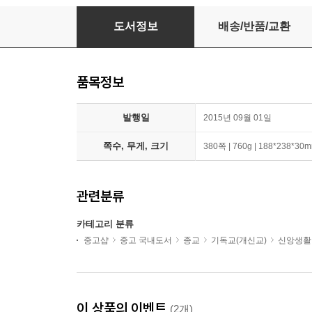
지혜
도서정보
배송/반품/교환
품목정보
발행일
2015년 09월 01일
쪽수, 무게, 크기
380쪽 | 760g | 188*238*30
관련분류
카테고리 분류
중고샵
중고 국내도서
종교
기독교(개신교)
신앙생활
이 상품의 이벤트
(2개)