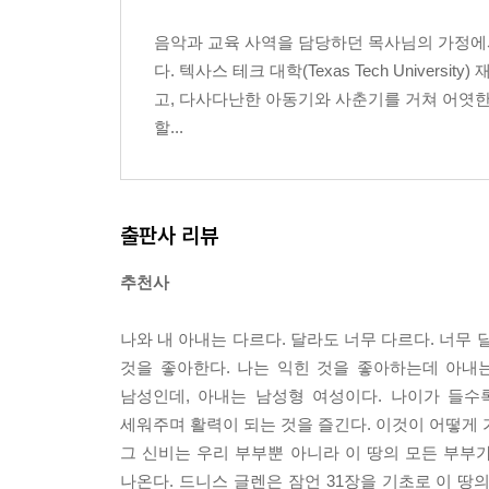
DAY 4. 너희가 내 안에 내가 너희 안에 _ 77
음악과 교육 사역을 담당하던 목사님의 가정에
DAY 5. 주만 바라보기 _ 83
다. 텍사스 테크 대학(Texas Tech Unive
고, 다사다난한 아동기와 사춘기를 거쳐 어엿한
WEEK 3.나 자신과의 관계: 하나님이 나를 사랑
할...
나를 사랑하고 받아들이기
DAY 1. 나의 진정한 가치 _ 91
DAY 2. 나의 새로운 정체성 _ 95
DAY 3. 나의 은사 _ 101
출판사 리뷰
DAY 4. 자신의 한계 안에서 균형 잡기 _ 107
DAY 5. 하나님의 보호하심을 받아들이기 _ 113
추천사
WEEK 4.남편과의 관계 I: 복종, 제대로 이해하기
나와 내 아내는 다르다. 달라도 너무 다르다. 너무
DAY 1. 아내의 목표 _ 127
것을 좋아한다. 나는 익힌 것을 좋아하는데 아내
DAY 2. 아내의 언약 ( 1 ) _ 133
남성인데, 아내는 남성형 여성이다. 나이가 들수
DAY 3. 아내의 언약 (2) _ 143
세워주며 활력이 되는 것을 즐긴다. 이것이 어떻게
DAY 4. 아내의 언약 (3) _ 151
그 신비는 우리 부부뿐 아니라 이 땅의 모든 부부가
DAY 5. 아내의 역할 _ 159
나온다. 드니스 글렌은 잠언 31장을 기초로 이 