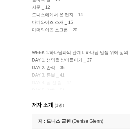
서문 _ 12
드니스에게서 온 편지 _ 14
마더와이즈 소개 _ 15
마더와이즈 소그룹 _ 20
WEEK 1.하나님과의 관계 I: 하나님 말씀 위에 삶
DAY 1. 생명을 받아들이기 _ 27
DAY 2. 반석 _ 35
DAY 3. 등불 _ 41
DAY 4. 날 선 검 _ 47
DAY 5. 말씀 _ 51
저자 소개
WEEK 2.하나님과의 관계 II: 사랑, 신뢰, 순종을 
(1명)
DAY 1. 온 맘 다해 _ 59
DAY 2. 나의 피난처 _ 67
저 :
드니스 글렌
(Denise Glenn)
DAY 3. 엘 샤다이(El Shadaai: 전능하신 하나님) _ 7