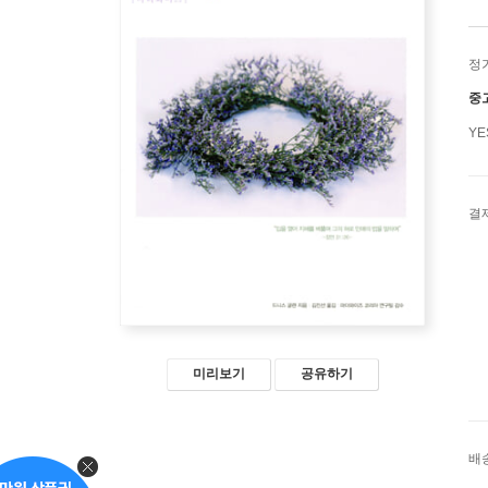
정
중
Y
결
미리보기
공유하기
배