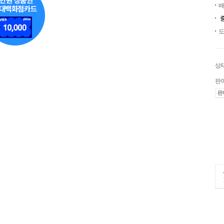
배
도
상
판
판