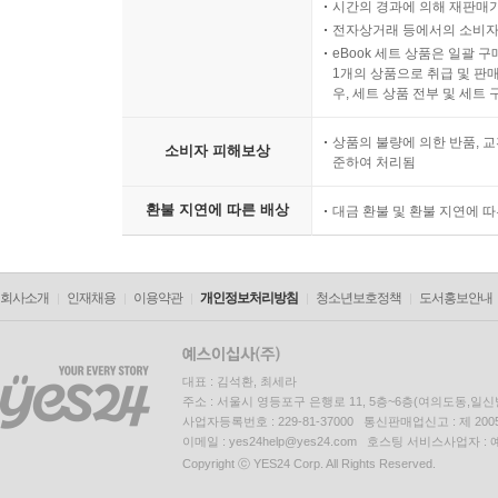
시간의 경과에 의해 재판매가
전자상거래 등에서의 소비자
eBook 세트 상품은 일괄 
1개의 상품으로 취급 및 판매
우, 세트 상품 전부 및 세트
상품의 불량에 의한 반품, 교
소비자 피해보상
준하여 처리됨
환불 지연에 따른 배상
대금 환불 및 환불 지연에 
회사소개
인재채용
이용약관
개인정보처리방침
청소년보호정책
도서홍보안내
대표 : 김석환, 최세라
주소 : 서울시 영등포구 은행로 11, 5층~6층(여의도동,일신
사업자등록번호 : 229-81-37000 통신판매업신고 : 제 200
이메일 : yes24help@yes24.com 호스팅 서비스사업자 :
Copyright ⓒ YES24 Corp. All Rights Reserved.