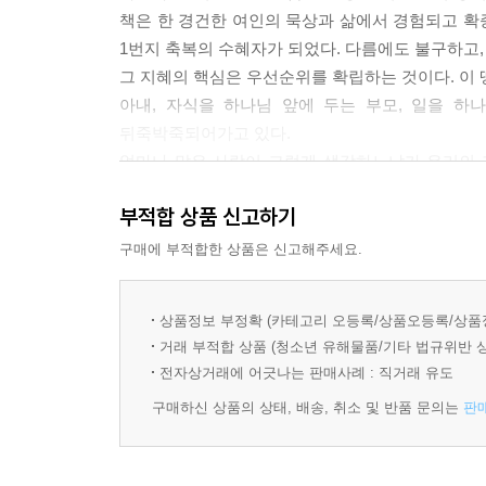
책은 한 경건한 여인의 묵상과 삶에서 경험되고 확증
WEEK 5.남편과의 관계 II: 남편 섬기기
1번지 축복의 수혜자가 되었다. 다름에도 불구하고,
DAY 1. 아내의 임무 _ 175
그 지혜의 핵심은 우선순위를 확립하는 것이다. 이 
DAY 2. 아내의 섬김 _ 185
아내, 자식을 하나님 앞에 두는 부모, 일을 하
DAY 3. 아내의 의사소통 _ 195
뒤죽박죽되어가고 있다.
DAY 4. 아내의 메시지 _ 203
얼마나 많은 사람이 그렇게 생각하느냐가 우리의 
DAY 5. 소망과 화해 그리고 용서 _ 209
지혜』는 그 우선순위를 분명하게 확립해주는 크
부적합 상품 신고하기
실천적인 지위를 갖는다. 이 시대 엄마들에게 가장
WEEK 6.자녀와의 관계 I: 경건한 자손 낳기
내게 큰 욕심이 있다면, 이 땅의 다음 세대들이 건
구매에 부적합한 상품은 신고해주세요.
DAY 1. 어머니의 소망 _ 223
통해 우선순위가 똑바로 선 지혜로운 엄마로 서기를
DAY 2. 어머니의 헌신 _ 229
상품정보 부정확 (카테고리 오등록/상품오등록/상품
DAY 3. 어머니의 비전 _ 237
-양승헌 목사(세대로교회 담임/ 파이디온선교회 설립
거래 부적합 상품 (청소년 유해물품/기타 법규위반 
DAY 4. 어머니의 정체성 _ 249
전자상거래에 어긋나는 판매사례 : 직거래 유도
DAY 5. 어머니의 사역 _ 259
구매하신 상품의 상태, 배송, 취소 및 반품 문의는
판
WEEK 7.자녀와의 관계 II: 훈육에 관한 질문들
DAY 1. 어머니의 선물 _ 271