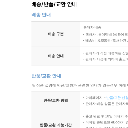
DAY 2. 어머니의 의무 _ 285
배송/반품/교환 안내
DAY 3. 어머니의 임무 _ 297
배송 안내
DAY 4. 어머니의 훈련 _ 309
DAY 5. 어머니의 증언 _ 317
판매자 배송
배송 구분
택배사 : 롯데택배 (상황에 
WEEK 8.세상과의 관계: 여성의 일과 사역
배송비 : 6,000원 (
도서산간 : 
DAY 1. 여성의 일 ( 1 ) _ 327
판매자가 직접 배송하는 상
DAY 2. 여성의 일 (2) _ 339
배송 안내
판매자 사정에 의하여 출고
DAY 3. 여성의 사역 ( 1 ) 비전 _ 347
DAY 4. 여성의 사역 (2) 목표 _ 355
반품/교환 안내
DAY 5. 사역에서 여성의 역할 _ 363
※ 상품 설명에 반품/교환과 관련한 안내가 있는경우 아래 
마이페이지 >
반품/교환 신청
『마더와이즈 지혜』 편을 마친 당신을 주님의 이름으
반품/교환 방법
판매자 배송 상품은 판매자와
『마더와이즈 지혜』 평가서 _ 374
마더와이즈 개인 성경공부 점검표 _ 376
출고 완료 후 10일 이내의 
주 _ 377
디지털 콘텐츠인 eBook의 
반품/교환 가능기간