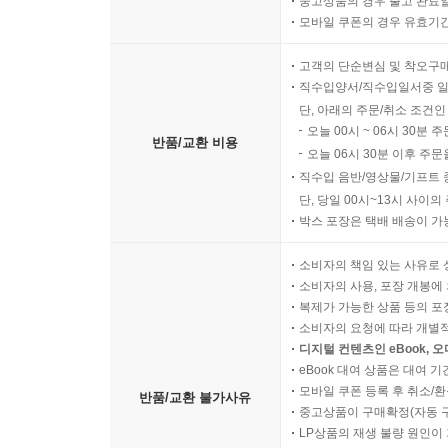
중고상품의 경우 출고 완료일
모바일 쿠폰의 경우 유효기간(
고객의 단순변심 및 착오구
직수입양서/직수입일서중 일
단, 아래의 주문/취소 조건인
오늘 00시 ~ 06시 30분 
반품/교환 비용
오늘 06시 30분 이후 주문
직수입 음반/영상물/기프트 
단, 당일 00시~13시 사이
박스 포장은 택배 배송이 가
소비자의 책임 있는 사유로 
소비자의 사용, 포장 개봉에 
복제가 가능한 상품 등의 포장을 
소비자의 요청에 따라 개별
디지털 컨텐츠인 eBook, 
eBook 대여 상품은 대여 기
모바일 쿠폰 등록 후 취소/환
반품/교환 불가사유
중고상품이 구매확정(자동 
LP상품의 재생 불량 원인이 기