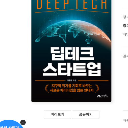
정
중
Y
결
미리보기
공유하기
배