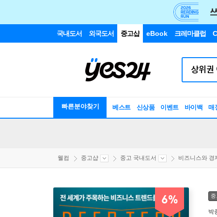
국내도서
외국도서
중고샵
eBook
크레마클럽
C
빠른분야찾기
베스트
신상품
이벤트
바이백
매
웰컴
중고샵
중고 국내도서
비즈니스와 경
중
6%
박