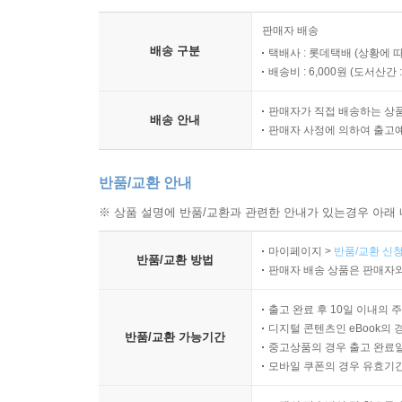
5장. 딥테크의 성장과 딥테크가 필요한 영역
판매자 배송
배송 구분
택배사 : 롯데택배 (상황에 
01. 딥테크가 성장하는 환경
배송비 : 6,000원 (
도서산간 : 
새로운 플랫폼 기술의 등장 | 낮아진 신기술 진입 장벽
판매자가 직접 배송하는 상
배송 안내
02. 딥테크가 발전하는 과정
판매자 사정에 의하여 출고
03. 딥테크가 필요한 영역
04. 주요 영역의 탄소배출 동향
반품/교환 안내
전기(발전) | 소재 | 인프라 | 기타
※ 상품 설명에 반품/교환과 관련한 안내가 있는경우 아래 
6장. 딥테크 현황
마이페이지 >
반품/교환 신청
반품/교환 방법
판매자 배송 상품은 판매자와
01. 투자 현황
출고 완료 후 10일 이내의 
거시적 민간투자 동향 | 성장단계별 투자 동향 | 투
디지털 콘텐츠인 eBook의 
반품/교환 가능기간
중고상품의 경우 출고 완료일
02. 딥테크 정책 동향
모바일 쿠폰의 경우 유효기간(
일본 | 유럽 | 기타 국가 | 우리나라