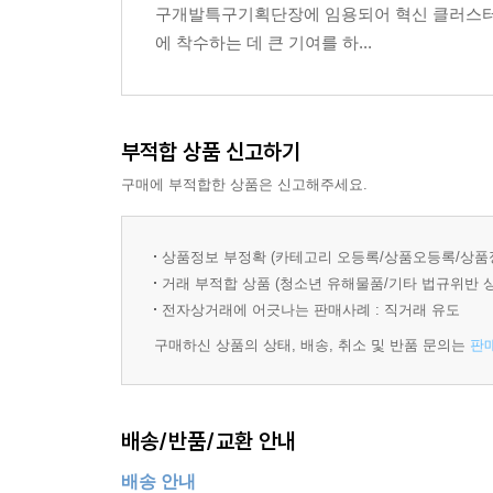
구개발특구기획단장에 임용되어 혁신 클러스터의
| 플래닛 랩 | 필메디 | CFS | D- 웨이브 시스템스 
에 착수하는 데 큰 기여를 하...
4장. 딥테크가 출현하게 된 배경
01. 지속 가능한 발전을 위해 해결해야 할 난제들
부적합 상품 신고하기
재앙으로 치닫는 기후변화 | 그 밖의 난제들
구매에 부적합한 상품은 신고해주세요.
02. 딥테크와 난제 해결
주목받지 못했던 기술의 재발견 | 유망 신기술의 성
상품정보 부정확 (카테고리 오등록/상품오등록/상품
기회
거래 부적합 상품 (청소년 유해물품/기타 법규위반 
전자상거래에 어긋나는 판매사례 : 직거래 유도
03. 딥테크가 출현한 배경
구매하신 상품의 상태, 배송, 취소 및 반품 문의는
판
기술 전주기에 대한 관심 증대 | 점진적이고 부분적
04. 연구개발 관점에서 본 딥테크 영역
배송/반품/교환 안내
스토크 관점의 난제 해결 경로
배송 안내