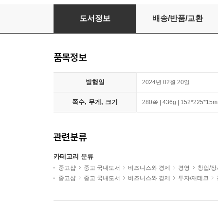
딥테크 스타트업
도서정보
배송/반품/교환
품목정보
발행일
2024년 02월 20일
쪽수, 무게, 크기
280쪽 | 436g | 152*225*15
관련분류
카테고리 분류
중고샵
중고 국내도서
비즈니스와 경제
경영
창업/장
중고샵
중고 국내도서
비즈니스와 경제
투자/재테크