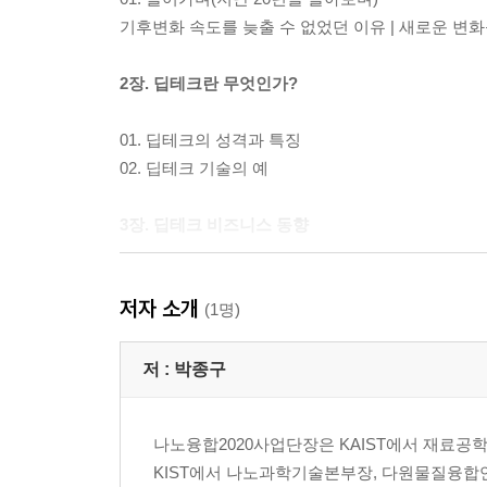
기후변화 속도를 늦출 수 없었던 이유 | 새로운 변화
2장. 딥테크란 무엇인가?
01. 딥테크의 성격과 특징
02. 딥테크 기술의 예
3장. 딥테크 비즈니스 동향
01. 딥테크 동향
저자 소개
딥테크 스타트업 동향 | 딥테크는 이미 현실의 비즈
(1명)
성공하는 환경
저 :
박종구
02. 주목받고 있는 딥테크 스타트업
그래프코어 | 깅코 바이오위크 | 데스크톱 메탈 | 란
나노융합2020사업단장은 KAIST에서 재료공학
스파이 버 | 스파이어 글로벌 | 시루 나노테크놀로지
KIST에서 나노과학기술본부장, 다원물질융합
기술 | 이노스페이스 | 인디고 AG | 임파서블 푸드 |