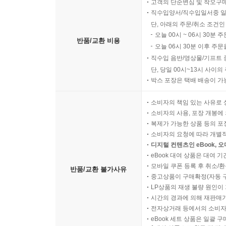
고객의 단순변심 및 착오구
직수입양서/직수입일서중 일
03. 민간투자 동향
단, 아래의 주문/취소 조건인
투자기관 및 투자 동향 | 미국 및 유럽의 투자 동향 
오늘 00시 ~ 06시 30분 
반품/교환 비용
오늘 06시 30분 이후 주문
04. 딥테크 산업 동향
직수입 음반/영상물/기프트 
단, 당일 00시~13시 사이
박스 포장은 택배 배송이 가
7장. 딥테크 개발
소비자의 책임 있는 사유로 
01. 딥테크 대변혁의 배경
소비자의 사용, 포장 개봉에 
딥테크 개발의 전제 조건 | 위대한 과학지식은 험난한
복제가 가능한 상품 등의 포장을 
소비자의 요청에 따라 개별
디지털 컨텐츠인 eBook, 
02. 난제를 푸는 혁신 회오리-DBTL
eBook 대여 상품은 대여 기
설계(Design) | 구축 및 시험(Build & Test) | 
모바일 쿠폰 등록 후 취소/환
반품/교환 불가사유
중고상품이 구매확정(자동 
03. 자연을 벤치마킹-자연 공동 디자인
LP상품의 재생 불량 원인이 기
시간의 경과에 의해 재판매가
전자상거래 등에서의 소비자
8장. 딥테크 스타트업의 성공 전략
eBook 세트 상품은 일괄 