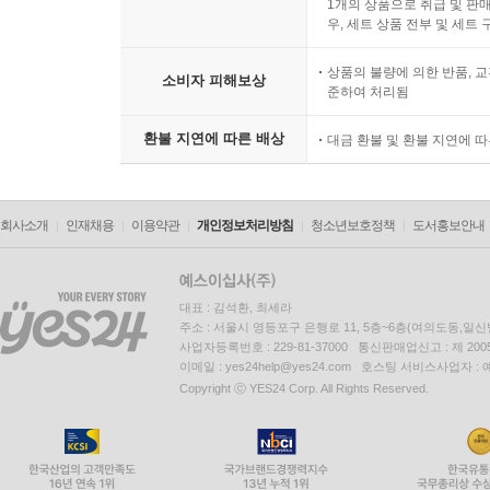
1개의 상품으로 취급 및 판매
우, 세트 상품 전부 및 세트
01. 딥테크 위험
위험 파악 | 위험 축소 | 위험 진단 프로세스
상품의 불량에 의한 반품, 교
소비자 피해보상
준하여 처리됨
02. 딥테크 스타트업의 성공 전략
환불 지연에 따른 배상
대금 환불 및 환불 지연에 
딥테크 스타트업 | 대기업 | 딥테크 스타트업과 대
9장. 딥테크 생태계
회사소개
인재채용
이용약관
개인정보처리방침
청소년보호정책
도서홍보안내
01. 딥테크 생태계와 관련 조직
딥테크 스타트업 | 대기업 | 투자기관 | 대학 및 연구
대표 : 김석환, 최세라
주소 : 서울시 영등포구 은행로 11, 5층~6층(여의도동,일신
02. 딥테크 생태계의 동작
사업자등록번호 : 229-81-37000 통신판매업신고 : 제 200
이메일 : yes24help@yes24.com 호스팅 서비스사업자 :
딥테크 스타트업-대기업 | 딥테크 스타트업-투자자 | 정
Copyright ⓒ YES24 Corp. All Rights Reserved.
03. 우리나라의 딥테크 현황
04. 딥테크 생태계의 예
엔진(The Engine)