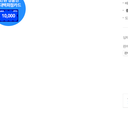
배
도
상
판
판