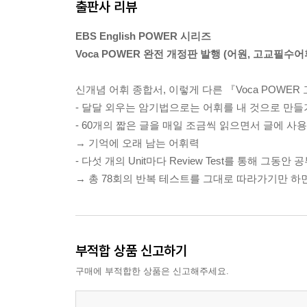
출판사 리뷰
UNIT 12 Being Eco with Five R’s
UNIT 13 Chinese and European Ceramics
EBS English POWER 시리즈
UNIT 14 The Birth of Safe Elevators
Voca POWER 완전 개정판 발행 (어원, 고교필수어휘
UNIT 15 Exploring Antarctica
Review Test 3
신개념 어휘 종합서, 이렇게 다른 『Voca POWER
UNIT 16 Columbus’s Young Crew Members
- 달달 외우는 암기법으로는 어휘를 내 것으로 만들
UNIT 17 The Blind Spot in the Research of Ocean B
- 60개의 짧은 글을 매일 조금씩 읽으면서 글에 사
UNIT 18 Computers Save the World’s Artworks
→ 기억에 오래 남는 어휘력
UNIT 19 Sense of Fairness Governing the Human 
- 다섯 개의 Unit마다 Review Test를 통해 그동
UNIT 20 Creating: Equally Natural to Our Animal Re
→ 총 78회의 반복 테스트를 그대로 따라가기만 
Review Test 4
Progress Test 2
UNIT 21 What Makes Poetry Distinctive
부적합 상품 신고하기
UNIT 22 Don’t Ignore Distractions!
구매에 부적합한 상품은 신고해주세요.
UNIT 23 Health Anxiety Felt by Medical Students
UNIT 24 Language: An Evolutionary Product