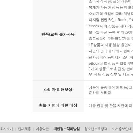
소비자의 사용, 포장 개봉에 
Review Test 10
복제가 가능한 상품 등의 포장을 
Progress Test 5
소비자의 요청에 따라 개별
디지털 컨텐츠인 eBook, 
eBook 대여 상품은 대여 기
UNIT 51 Tips on Writing Application Essays
모바일 쿠폰 등록 후 취소/환
반품/교환 불가사유
UNIT 52 Actors Playing the Opposite Sex
중고상품이 구매확정(자동 
UNIT 53 Empty Your Mind and Make Room for Medi
LP상품의 재생 불량 원인이 기
시간의 경과에 의해 재판매가
UNIT 54 Citizens of a World Community
전자상거래 등에서의 소비자
UNIT 55 The Value of Forests
eBook 세트 상품은 일괄 
Review Test 11
1개의 상품으로 취급 및 판매
우, 세트 상품 전부 및 세트
UNIT 56 Where Is Earth’s Water?
UNIT 57 The Best Time to Pick Your Crops
상품의 불량에 의한 반품, 교
소비자 피해보상
UNIT 58 Personalize Your Messages Rather Than 
준하여 처리됨
UNIT 59 An Eye for an Eye, a Tooth for a Tooth
환불 지연에 따른 배상
UNIT 60 Theater in the Tang Dynasty
대금 환불 및 환불 지연에 
Review Test 12
Progress Test 6
회사소개
인재채용
이용약관
개인정보처리방침
청소년보호정책
도서홍보안내