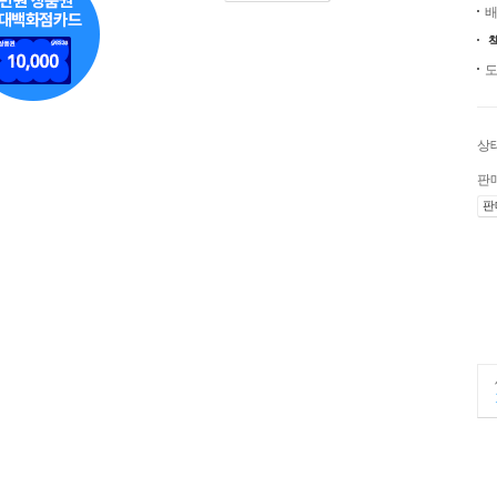
배
도
상
판
판