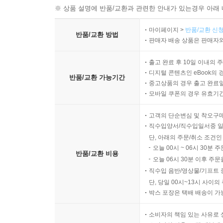
※ 상품 설명에 반품/교환과 관련한 안내가 있는경우 아래 
UNIT 38 The Role of Conflict in a Story
UNIT 39 Can Philosophy Bake Bread?
마이페이지 >
반품/교환 신청
반품/교환 방법
UNIT 40 Distance Education and Online Courses
판매자 배송 상품은 판매자와
Review Test 8
출고 완료 후 10일 이내의 
Progress Test 4
디지털 콘텐츠인 eBook의 
반품/교환 가능기간
중고상품의 경우 출고 완료일
UNIT 41 The Likelihood of Something Happening
모바일 쿠폰의 경우 유효기간(
UNIT 42 Where Is Your Past and Future?
UNIT 43 What Determines Who You Are?
고객의 단순변심 및 착오구
직수입양서/직수입일서중 일
UNIT 44 Sabin’s Vaccine: A Savior from the Crippli
단, 아래의 주문/취소 조건인
UNIT 45 Distractions in Driving
오늘 00시 ~ 06시 30분 
반품/교환 비용
Review Test 9
오늘 06시 30분 이후 주문
UNIT 46 Comforting Communication
직수입 음반/영상물/기프트 
UNIT 47 The Healing Power of Touch
단, 당일 00시~13시 사이
UNIT 48 How Cats Survive a Fall
박스 포장은 택배 배송이 가
UNIT 49 Path to Success
소비자의 책임 있는 사유로 
UNIT 50 The Complexity of Animal Behavior