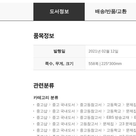
EBS Voca POWER 고교필수어휘 2500 (2026
도서정보
배송/반품/교환
품목정보
발행일
2021년 02월 12일
쪽수, 무게, 크기
558쪽 | 225*300mm
관련분류
카테고리 분류
중고샵
중고 국내도서
중고등참고서
고등학교
문제
중고샵
중고 국내도서
중고등참고서
고등학교
문제
중고샵
중고 국내도서
중고등참고서
EBS 방송교재
중고샵
중고 국내도서
고등참고서
문제집
고3 문제
중고샵
중고 국내도서
중고등참고서
고등학교
문제