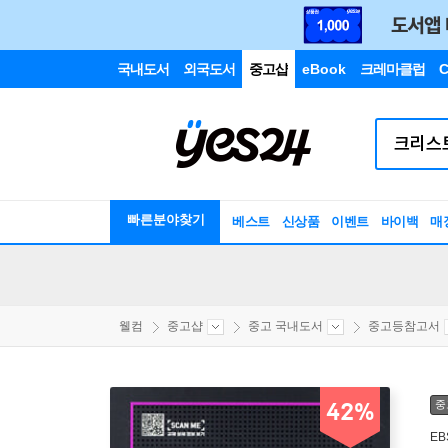
국내도서
외국도서
중고샵
eBook
크레마클럽
C
빠른분야찾기
베스트
신상품
이벤트
바이백
매
웰컴
중고샵
중고 국내도서
중고등참고서
중
42%
EB