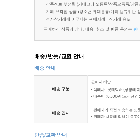
UNIT 25 Who Are Behind the Scenes?
상품정보 부정확 (카테고리 오등록/상품오등록/상품
Review Test 5
거래 부적합 상품 (청소년 유해물품/기타 법규위반 
UNIT 26 The New Two-Way Media
전자상거래에 어긋나는 판매사례 : 직거래 유도
UNIT 27 The Battle of Acacia and the Giraffe
구매하신 상품의 상태, 배송, 취소 및 반품 문의는
판
UNIT 28 Ethical Consumption
UNIT 29 How the Slump in Raisin Sales Was Over
UNIT 30 Variability in Statistics
배송/반품/교환 안내
Review Test 6
Progress Test 3
배송 안내
판매자 배송
UNIT 31 Smaller, Innovative Firms Beat Large Bure
배송 구분
택배사 : 롯데택배 (상황에 
UNIT 32 Activate Your Prior Knowledge
배송비 : 6,000원 (
도서산간 : 
UNIT 33 Can Language Die Out?
UNIT 34 Different Cultural Rules of Politeness in C
판매자가 직접 배송하는 상
배송 안내
UNIT 35 The Right Decision
판매자 사정에 의하여 출고
Review Test 7
UNIT 36 Optimism Matters for the Environment
반품/교환 안내
UNIT 37 Winners and Losers in the Age of Smart M