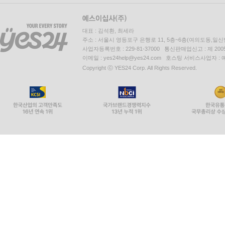
INDEX
대표 : 김석환, 최세라
※ PDF 어휘장: EBSi 사이트 제공
주소 : 서울시 영등포구 은행로 11, 5층~6층(여의도동,일신
사업자등록번호 : 229-81-37000 통신판매업신고 : 제 200
이메일 : yes24help@yes24.com 호스팅 서비스사업자 :
Copyright ⓒ YES24 Corp. All Rights Reserved.