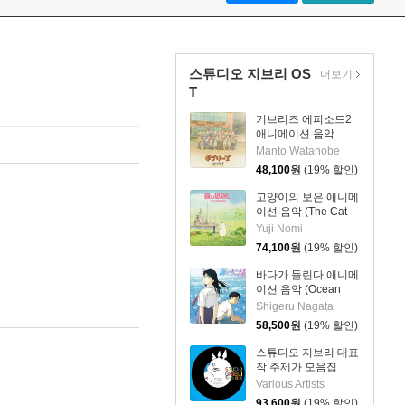
스튜디오 지브리 OS
더보기
T
기브리즈 에피소드2
애니메이션 음악
(GHIBLIES episode2
Manto Watanobe
Soundtrack) [LP]
48,100
원
(19% 할인)
고양이의 보은 애니메
이션 음악 (The Cat
Returns Soundtrack)
Yuji Nomi
[2LP]
74,100
원
(19% 할인)
바다가 들린다 애니메
이션 음악 (Ocean
Waves Soundtrack)
Shigeru Nagata
[LP]
58,500
원
(19% 할인)
스튜디오 지브리 대표
작 주제가 모음집
(Studio Ghibli 7inch
Various Artists
Box) [7인치 Vinyl 박
93,600
원
(19% 할인)