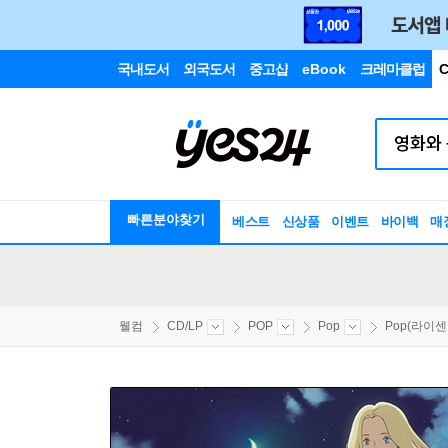
국내도서
외국도서
중고샵
eBook
크레마클럽
C
빠른분야찾기
베스트
신상품
이벤트
바이백
매
웰컴
CD/LP
POP
Pop
Pop(라이센