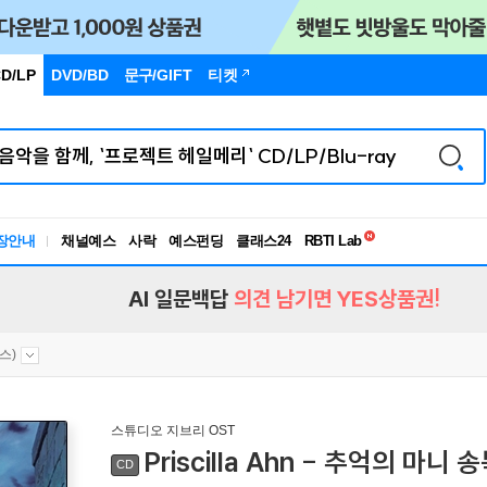
D/LP
DVD/BD
문구
/GIFT
티켓
독서유형검사
RBTI Lab
장안내
채널예스
사락
예스펀딩
클래스24
독서유형검사
AI 일문백답
의견 남기면 YES상품권!
스)
스튜디오 지브리 OST
Priscilla Ahn - 추억의 마니 송
CD