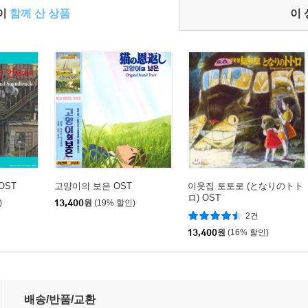
들이
함께 산 상품
이
OST
고양이의 보은 OST
이웃집 토토로 (となりのトト
ロ) OST
)
13,400
원
(19% 할인)
2건
13,400
원
(16% 할인)
 that I Love You
배송/반품/교환