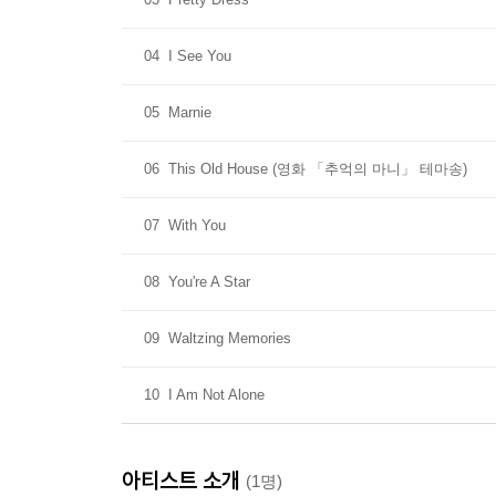
04
I See You
05
Marnie
06
This Old House (영화 「추억의 마니」 테마송)
07
With You
08
You're A Star
09
Waltzing Memories
10
I Am Not Alone
아티스트 소개
(1명)