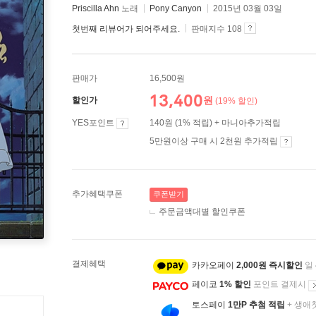
Priscilla Ahn
노래
Pony Canyon
2015년 03월 03일
첫번째 리뷰어가 되어주세요.
판매지수 108
판매가
16,500원
13,400
원
할인가
(19% 할인)
YES포인트
140원 (1% 적립) + 마니아추가적립
5만원이상 구매 시 2천원 추가적립
추가혜택쿠폰
쿠폰받기
주문금액대별 할인쿠폰
결제혜택
카카오페이
2,000원 즉시할인
일
페이코
1% 할인
포인트 결제시
토스페이
1만P 추첨 적립
+ 생애