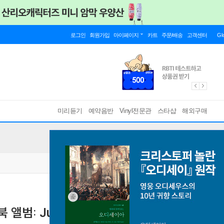
로그인
회원가입
마이페이지
카트
주문/배송
고객센터
Gl
미리듣기
예약음반
Vinyl전문관
스타샵
해외구매
북 앨범: Just Know that I Love You