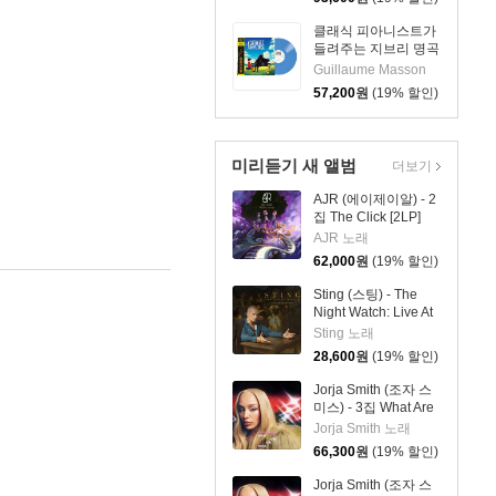
스세트]
클래식 피아니스트가
들려주는 지브리 명곡
집 (Ghibli Movies
Guillaume Masson
Piano in the Sky -
57,200
원
(19% 할인)
Guillaume Masson)
[블루 컬러 LP]
미리듣기 새 앨범
더보기
AJR (에이제이알) - 2
집 The Click [2LP]
AJR 노래
62,000
원
(19% 할인)
Sting (스팅) - The
Night Watch: Live At
The Rijksmuseum
Sting 노래
28,600
원
(19% 할인)
Jorja Smith (조자 스
미스) - 3집 What Are
The Odds [스플래터
Jorja Smith 노래
컬러 LP]
66,300
원
(19% 할인)
Jorja Smith (조자 스