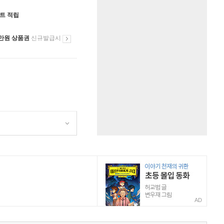
인트 적립
만원 상품권
신규발급시
AD