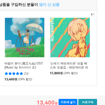
 상품을 구입하신 분들이
많이 산 상품
1
/4
바람이 분다 (風立ちぬ) OST
'신세기 에반게리온' 보컬 베
(Music by 히사이시 조)
스트 모음집 - 에반게리온 파
이널리 (Evangelion Finally)
17,800
원
(19% 할인)
2건
13,400
원
(19% 할인)
13,400
카트에 넣기
바로구매
원