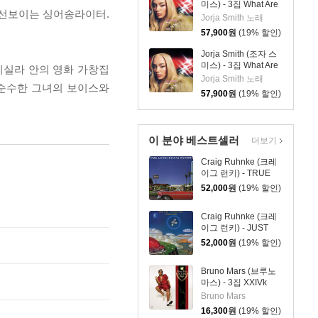
미스) - 3집 What Are
 선보이는 싱어송라이터.
The Odds [심플 오렌
Jorja Smith 노래
지 컬러 LP]
57,900
원
(19% 할인)
Jorja Smith (조자 스
미스) - 3집 What Are
리실라 안의 영화 가창집
The Odds [심플 바이
Jorja Smith 노래
서 순수한 그녀의 보이스와
올렛 컬러 LP]
57,900
원
(19% 할인)
이 분야 베스트셀러
더보기
Craig Ruhnke (크레
이그 런키) - TRUE
LOVE [LP]
52,000
원
(19% 할인)
Craig Ruhnke (크레
이그 런키) - JUST
LIKE THE OLD
52,000
원
(19% 할인)
TIMES [LP]
Bruno Mars (브루노
마스) - 3집 XXIVk
Magic (24K 매직)
Bruno Mars
16,300
원
(19% 할인)