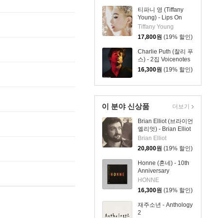
티파니 영 (Tiffany
Young) - Lips On
Lips [EP]
Tiffany Young
17,800
원
(19% 할인)
Charlie Puth (찰리 푸
스) - 2집 Voicenotes
16,300
원
(19% 할인)
이 분야 신상품
더보기
Brian Elliot (브라이언
엘리엇) - Brian Elliot
Brian Elliot
20,800
원
(19% 할인)
Honne (혼네) - 10th
Anniversary
Compilation
HONNE
[HONNE – 10]
16,300
원
(19% 할인)
재주소년 - Anthology
2