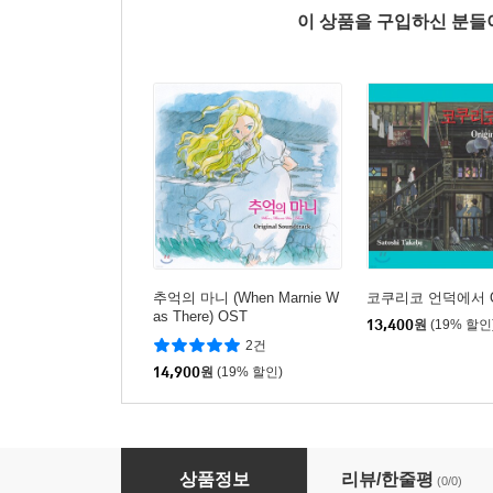
이 상품을 구입하신 분
추억의 마니 (When Marnie W
코쿠리코 언덕에서 
as There) OST
13,400
원
(19% 할인
2건
14,900
원
(19% 할인)
Priscilla Ahn - 추억의 마니 송북 앨범: Just Know
상품정보
리뷰/한줄평
(0/0)