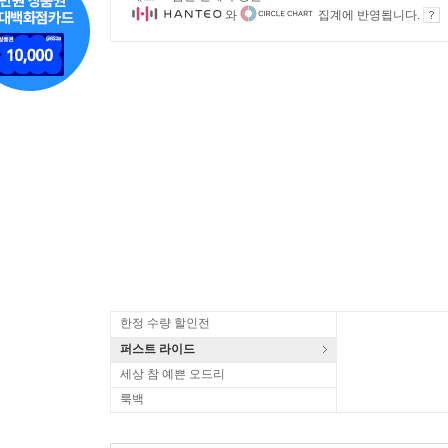
와
집계에 반영됩니다.
한정 수량 할인전
퍼스트 라이드
세상 참 예쁜 오드리
룩백