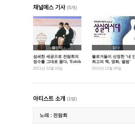
채널예스 기사
(5개)
즐기다
읽다
섬세한 세공으로 전람회의
블로거들이 선정한 ‘내 
정수를 그대로 품다, 'Exhib
최고의 책, 영화, 앨범’
ition 2'
2021년 12월 10일
2013년 12월 30일
아티스트 소개
(1명)
노래 :
전람회