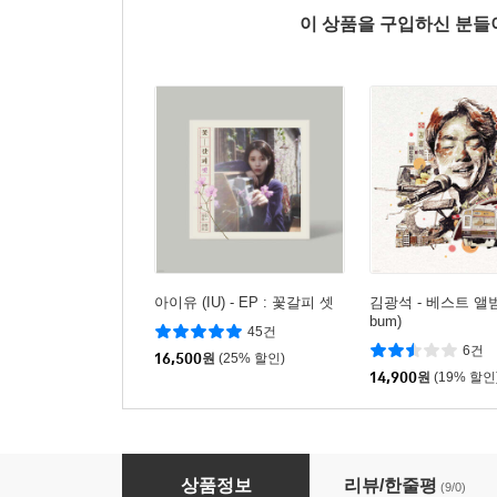
이 상품을 구입하신 분
아이유 (IU) - EP : 꽃갈피 셋
김광석 - 베스트 앨범 (
bum)
45건
6건
16,500
원
(25% 할인)
14,900
원
(19% 할인
전람회(Exhibition) 1집 - 기억의 습작
상품정보
리뷰/한줄평
(9/0)