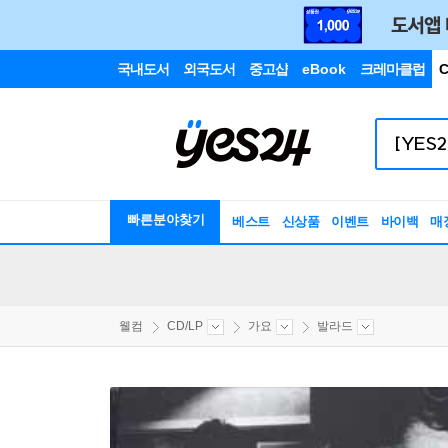
국내도서
외국도서
중고샵
eBook
크레마클럽
C
빠른분야찾기
베스트
신상품
이벤트
바이백
매
웰컴
CD/LP
가요
발라드