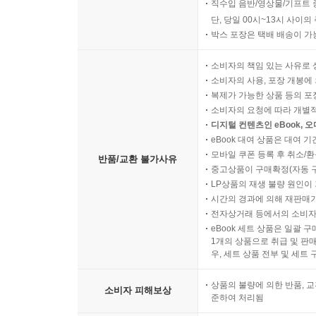
직수입 음반/영상물/기프트 
단, 당일 00시~13시 사이
박스 포장은 택배 배송이 가
소비자의 책임 있는 사유로 
소비자의 사용, 포장 개봉에 
복제가 가능한 상품 등의 포장을 
소비자의 요청에 따라 개별
디지털 컨텐츠인 eBook, 
eBook 대여 상품은 대여 기
모바일 쿠폰 등록 후 취소/환
반품/교환 불가사유
중고상품이 구매확정(자동 
LP상품의 재생 불량 원인이 기
시간의 경과에 의해 재판매가
전자상거래 등에서의 소비자
eBook 세트 상품은 일괄 
1개의 상품으로 취급 및 판매
우, 세트 상품 전부 및 세트
상품의 불량에 의한 반품, 교
소비자 피해보상
준하여 처리됨