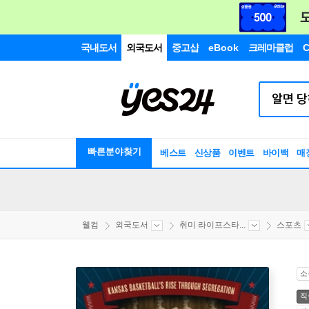
국내도서
외국도서
중고샵
eBook
크레마클럽
C
빠른분야찾기
베스트
신상품
이벤트
바이백
매
웰컴
외국도서
취미 라이프스타...
스포츠
소
직