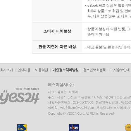
eBook 세트 상품은 일괄 
1개의 상품으로 취급 및 판매
우, 세트 상품 전부 및 세트
상품의 불량에 의한 반품, 교
소비자 피해보상
준하여 처리됨
환불 지연에 따른 배상
대금 환불 및 환불 지연에 
회사소개
인재채용
이용약관
개인정보처리방침
청소년보호정책
도서홍보안내
대표 : 김석환, 최세라
주소 : 서울시 영등포구 은행로 11, 5층~6층(여의도동,일신
사업자등록번호 : 229-81-37000 통신판매업신고 : 제 200
이메일 : yes24help@yes24.com 호스팅 서비스사업자 :
Copyright ⓒ YES24 Corp. All Rights Reserved.