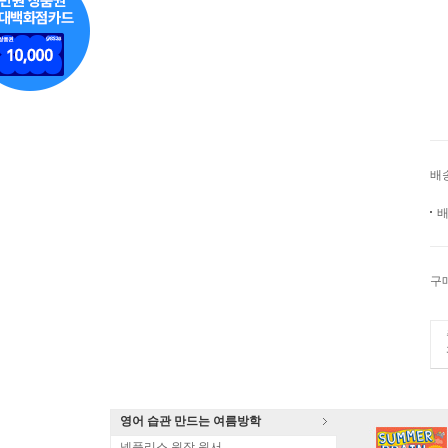
배
배
구
영어 습관 만드는 여름방학
넷플리스 원작 원서