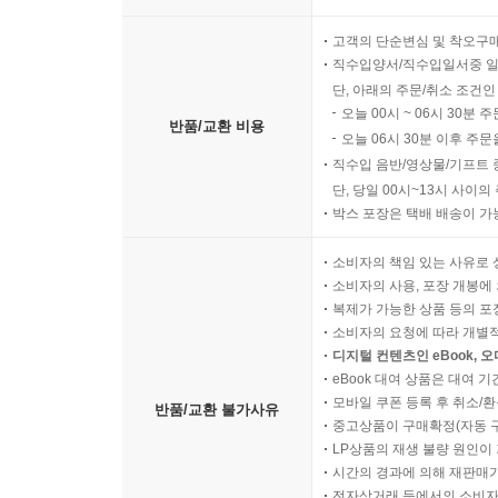
고객의 단순변심 및 착오구
직수입양서/직수입일서중 일
단, 아래의 주문/취소 조건인
오늘 00시 ~ 06시 30분 
반품/교환 비용
오늘 06시 30분 이후 주문
직수입 음반/영상물/기프트 
단, 당일 00시~13시 사이
박스 포장은 택배 배송이 가
소비자의 책임 있는 사유로 
소비자의 사용, 포장 개봉에 
복제가 가능한 상품 등의 포장을 
소비자의 요청에 따라 개별
디지털 컨텐츠인 eBook, 
eBook 대여 상품은 대여 기
모바일 쿠폰 등록 후 취소/환
반품/교환 불가사유
중고상품이 구매확정(자동 
LP상품의 재생 불량 원인이 기
시간의 경과에 의해 재판매가
전자상거래 등에서의 소비자