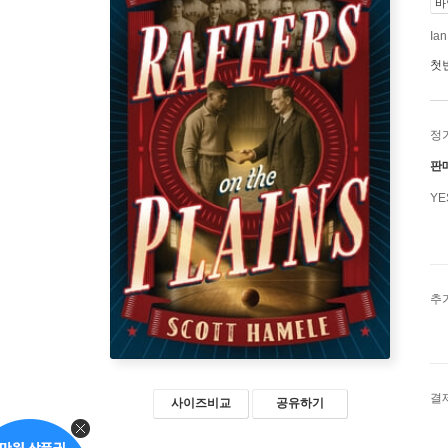
바
Ian
첫
정
판
Y
추
결
사이즈비교
공유하기