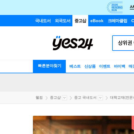
국내도서
외국도서
중고샵
eBook
크레마클럽
C
빠른분야찾기
베스트
신상품
이벤트
바이백
매
웰컴
중고샵
중고 국내도서
대학교재(전문서.