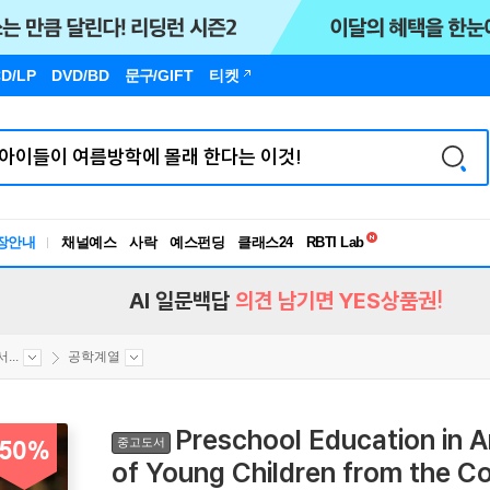
D/LP
DVD/BD
문구
/GIFT
티켓
독서유형검사
장안내
채널예스
사락
예스펀딩
클래스24
RBTI Lab
독서유형검사
AI 일문백답
의견 남기면 YES상품권!
..
공학계열
Preschool Education in 
중고도서
50%
of Young Children from the Co