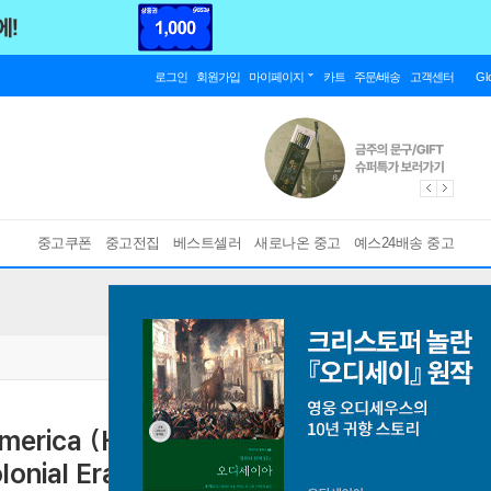
로그인
회원가입
마이페이지
카트
주문/배송
고객센터
Gl
중고쿠폰
중고전집
베스트셀러
새로나온 중고
예스24배송 중고
America (Hardcover) - The Culture
lonial Era to the Present