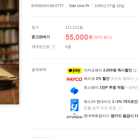
BARBARA BEATTY
Yale Univ Pr
1995년 07월 18일
정가
111,111원
55,000
원
중고판매가
(50% 할인)
YES포인트
0원
결제혜택
카카오페이
2,000원 즉시할인
일
페이코
1% 할인
포인트 결제시
토스페이
1만P 추첨 적립
+ 생애
예스24 현대카드
1~3% YES포
전월 실적 조건 없음
현대백화점카드
앱카드 발급시 1