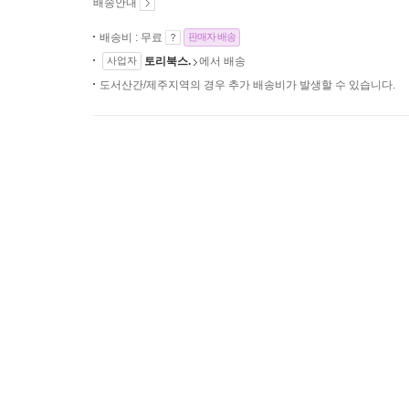
배송안내
배송비 : 무료
판매자 배송
사업자
토리북스.
에서 배송
도서산간/제주지역의 경우 추가 배송비가 발생할 수 있습니다.
상태
새 상품에 가까운 상품
최상
판매자
토리북스.
(217명 평
사업자
판매자에게 문의
중고샵 판매상품은 판매자가 직접 등록/판매
상품과 내용에 모든 책임을 집니다.
(판매자 
주문 전 중고상품의 정확한 상태 및 재고 문
통해 문의해 주세요.
주문완료 후 중고상품의 취소 및 반품은 판매
합니다. (주문내역 > 주문번호 클릭 > 판매자
자에게 문의하기]
로 문의)
중고상품 (1개)
이 상품을 팔기
모두보기