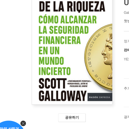
U
Gal
첫
정
판
Y
추
결
공유하기