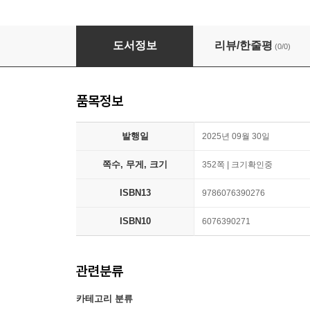
El Álgebra de la Riqueza: Cómo Alcanzar La 
도서정보
리뷰/한줄평
(0/0)
품목정보
발행일
2025년 09월 30일
쪽수, 무게, 크기
352쪽 | 크기확인중
ISBN13
9786076390276
ISBN10
6076390271
관련분류
카테고리 분류