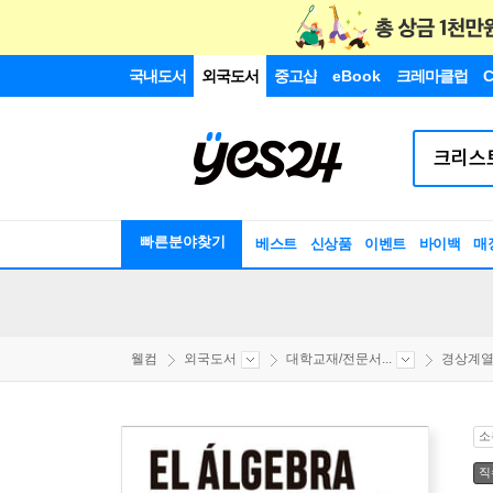
국내도서
외국도서
중고샵
eBook
크레마클럽
C
빠른분야찾기
베스트
신상품
이벤트
바이백
매
웰컴
외국도서
대학교재/전문서...
경상계
소
직