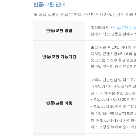
반품/교환 안내
※ 상품 설명에 반품/교환과 관련한 안내가 있는경우 아래 
마이페이지 >
반품/교환 신청
반품/교환 방법
판매자 배송 상품은 판매자와
출고 완료 후 10일 이내의 
디지털 콘텐츠인 eBook의 
반품/교환 가능기간
중고상품의 경우 출고 완료일
모바일 쿠폰의 경우 유효기간(
고객의 단순변심 및 착오구
직수입양서/직수입일서중 일
단, 아래의 주문/취소 조건인
오늘 00시 ~ 06시 30분 
반품/교환 비용
오늘 06시 30분 이후 주문
직수입 음반/영상물/기프트 
단, 당일 00시~13시 사이
박스 포장은 택배 배송이 가