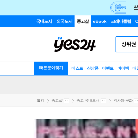
국내도서
외국도서
중고샵
eBook
크레마클럽
C
빠른분야찾기
베스트
신상품
이벤트
바이백
매
웰컴
중고샵
중고 국내도서
역사와 문화