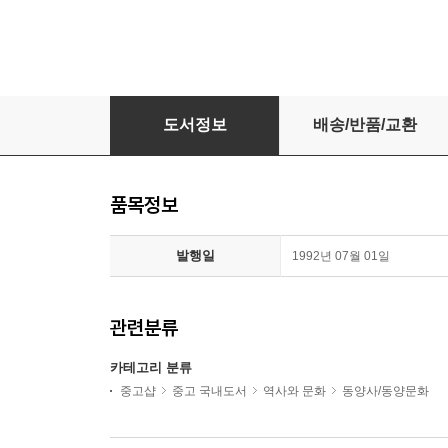
Peasant Power in China (Hardcover) - The Er
도서정보
배송/반품/교환
품목정보
발행일
1992년 07월 01일
관련분류
카테고리 분류
중고샵
중고 국내도서
역사와 문화
동양사/동양문화