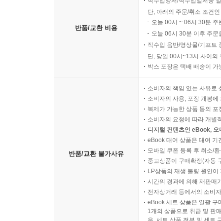
직수입양서/직수입일서중 일
단, 아래의 주문/취소 조건인
오늘 00시 ~ 06시 30분 
반품/교환 비용
오늘 06시 30분 이후 주문
직수입 음반/영상물/기프트 
단, 당일 00시~13시 사이
박스 포장은 택배 배송이 가
소비자의 책임 있는 사유로 
소비자의 사용, 포장 개봉에 
복제가 가능한 상품 등의 포장을 
소비자의 요청에 따라 개별
디지털 컨텐츠인 eBook, 
eBook 대여 상품은 대여 기
모바일 쿠폰 등록 후 취소/환
반품/교환 불가사유
중고상품이 구매확정(자동 
LP상품의 재생 불량 원인이 기
시간의 경과에 의해 재판매가
전자상거래 등에서의 소비자
eBook 세트 상품은 일괄 
1개의 상품으로 취급 및 판매
우, 세트 상품 전부 및 세트