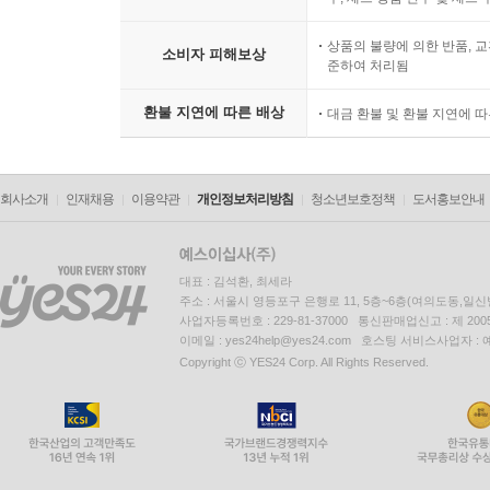
상품의 불량에 의한 반품, 교
소비자 피해보상
준하여 처리됨
환불 지연에 따른 배상
대금 환불 및 환불 지연에 
회사소개
인재채용
이용약관
개인정보처리방침
청소년보호정책
도서홍보안내
대표 : 김석환, 최세라
주소 : 서울시 영등포구 은행로 11, 5층~6층(여의도동,일신
사업자등록번호 : 229-81-37000 통신판매업신고 : 제 200
이메일 : yes24help@yes24.com 호스팅 서비스사업자 :
Copyright ⓒ YES24 Corp. All Rights Reserved.