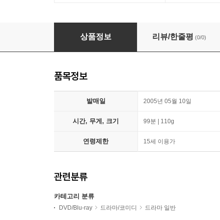
성월동화 2 - 오키나와 랑데뷰
상품정보
리뷰/한줄평
(0/0)
품목정보
발매일
2005년 05월 10일
시간, 무게, 크기
99분 | 110g
연령제한
15세 이용가
관련분류
카테고리 분류
DVD/Blu-ray
드라마/코미디
드라마 일반