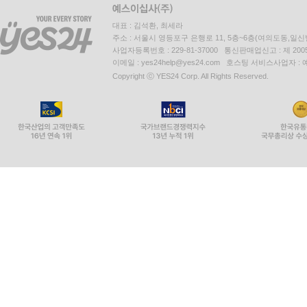
대표 : 김석환, 최세라
주소 : 서울시 영등포구 은행로 11, 5층~6층(여의도동,일신
사업자등록번호 : 229-81-37000 통신판매업신고 : 제 200
이메일 : yes24help@yes24.com 호스팅 서비스사업자 :
Copyright ⓒ YES24 Corp. All Rights Reserved.