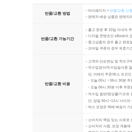
마이페이지 >
반품/교환 신청
반품/교환 방법
판매자 배송 상품은 판매자와
출고 완료 후 10일 이내의 
디지털 콘텐츠인 eBook의 
반품/교환 가능기간
중고상품의 경우 출고 완료일
모바일 쿠폰의 경우 유효기간(
고객의 단순변심 및 착오구
직수입양서/직수입일서중 일
단, 아래의 주문/취소 조건인
오늘 00시 ~ 06시 30분 
반품/교환 비용
오늘 06시 30분 이후 주문
직수입 음반/영상물/기프트 
단, 당일 00시~13시 사이
박스 포장은 택배 배송이 가
소비자의 책임 있는 사유로 
소비자의 사용, 포장 개봉에 