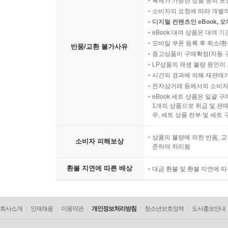
복제가 가능한 상품 등의 포장을 
소비자의 요청에 따라 개별
디지털 컨텐츠인 eBook, 
eBook 대여 상품은 대여 기
모바일 쿠폰 등록 후 취소/환
반품/교환 불가사유
중고상품이 구매확정(자동 
LP상품의 재생 불량 원인이 기
시간의 경과에 의해 재판매가
전자상거래 등에서의 소비자
eBook 세트 상품은 일괄 
1개의 상품으로 취급 및 판매
우, 세트 상품 전부 및 세트
상품의 불량에 의한 반품, 교
소비자 피해보상
준하여 처리됨
환불 지연에 따른 배상
대금 환불 및 환불 지연에 
회사소개
인재채용
이용약관
개인정보처리방침
청소년보호정책
도서홍보안내