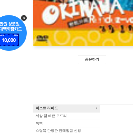
공유하기
퍼스트 라이드
세상 참 예쁜 오드리
룩백
스틸북 한정판 판매알림 신청