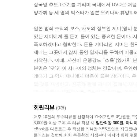
장국영 추모 1주기를 기리며 국내에서 DVD로 처음
양가휘 등 세 명의 빅스타가 일본 오키나와 휴양지에
일본 범죄 조직의 보스, 사토의 정부인 제니(왕비 
있는 지미에게 줄 돈이 들어 있는 중요한 돈이다. 
폭로하겠다고 협박한다. 돈을 기다리던 지미는 친
제니는 그곳에서 잠시 동안 일자리를 구하며 머물고
시작한다. 이때, 자신이 은행강도 `소육`(양가휘
본명은 `닷`인 이 사나이의 정체는 경찰이며, 우연
게다가 그 역시 제니에게 마음이 끌린 상태이다. 우
털 것을 제안하고, 친구와 함께 제니이 집에서 제니
제니 집에서 은행털이를 준비하고 있다는 것이며
바람둥이이며, 겉과 속이 다른 이중적인 인물이라고
회원리뷰
제니는 지미에게 닷이 정체와 그의 음모를 알려줌으
(0건)
순간 제니가 나타나 그를 살려 줄 것을 부탁한다.
매주 10건의 우수리뷰를 선정하여 YES포인트 3만원을 드
3,000원 이상 구매 후 리뷰 작성 시
일반회원 300원, 마니아
eBook은 다운로드 후 작성한 리뷰만 YES포인트 지급됩니
클래스는 첫번째 회차 주문확정 시점부터 마지막 회차 주문