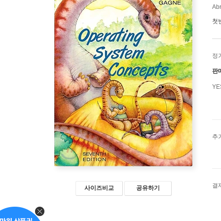
Abr
첫
정
판
Y
추
결
사이즈비교
공유하기