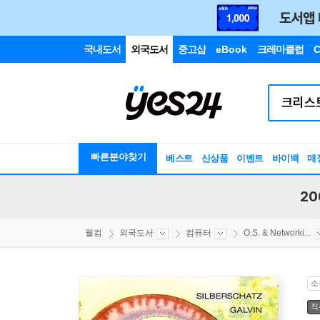
국내도서
외국도서
중고샵
eBook
크레마클럽
C
빠른분야찾기
베스트
신상품
이벤트
바이백
매
20
웰컴
외국도서
컴퓨터
O.S. & Networki...
소
직