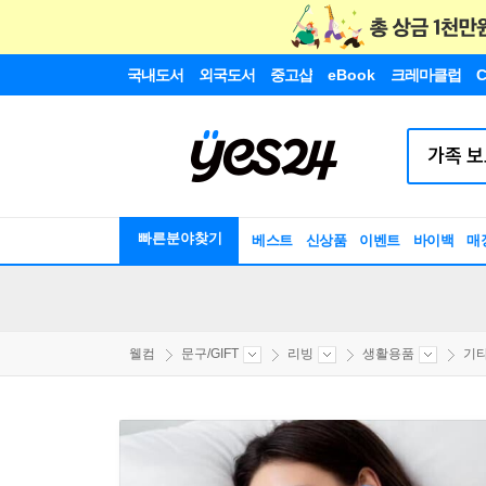
국내도서
외국도서
중고샵
eBook
크레마클럽
C
빠른분야찾기
베스트
신상품
이벤트
바이백
매
웰컴
문구/GIFT
리빙
생활용품
기