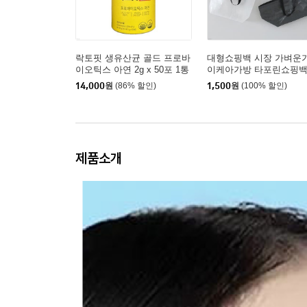
락토핏 생유산균 골드 프로바
대형쇼핑백 시장 가벼운
이오틱스 아연 2g x 50포 1통
이케아가방 타포린쇼핑백
직포가방 pvc쇼핑백 리
14,000
원
(86% 할인)
1,500
원
(100% 할인)
블백
제품소개