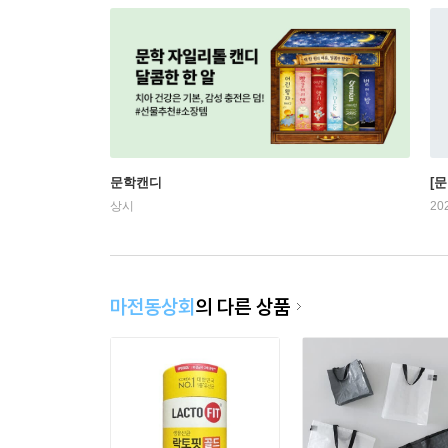
문학캔디
[문
상시
20
마전동상회
의 다른 상품