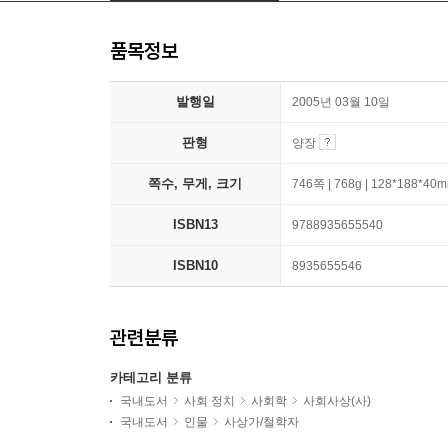
품목정보
발행일
2005년 03월 10일
판형
양장
쪽수, 무게, 크기
746쪽 | 768g | 128*188*40
ISBN13
9788935655540
ISBN10
8935655546
관련분류
카테고리 분류
국내도서
사회 정치
사회학
사회사상(사)
국내도서
인물
사상가/철학자