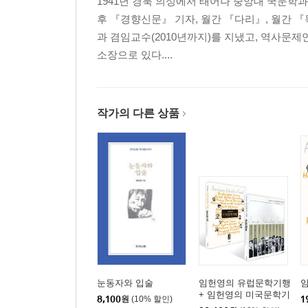
1941년 경북 의성에서 태어나 중앙대 국문학
찾아보기
후 『경향신문』 기자, 월간 『다리』, 월간 『
과 겸임교수(2010년까지)를 지냈고, 역사문
소장으로 있다....
작가의 다른 상품
눈동자와 입술
임헌영의 유럽문학기행
+ 임헌영의 미국문학기
8,100
원
(10% 할인)
1
행 세트