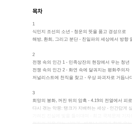
목차
1
식민지 조선의 소년 - 청운의 뜻을 품고 경성으로
해방, 환희, 그리고 분단 - 친일파의 세상에서 방향 
2
전쟁 속의 인간 1 - 민족상잔의 현장에서 우는 청년
전쟁 속의 인간 2 - 화연 속에 달궈지는 평화주의자
저널리스트에 천직을 찾고 - 우상 파괴자로 거듭나
3
희망의 봉화, 꺼진 뒤의 암흑 - 4.19의 전열에서 피
다시 겪는 악몽: 탱크가 지배하는 세상 - 인간답게 
가려진 진실에 빛을 들이대며 - 최고 국제문제 기자
전차의 길을 막는 사마귀 - 베트남 인민과 함께 우
인텔리는 필경 관념론자! - 언론계 추방 - 육체노동