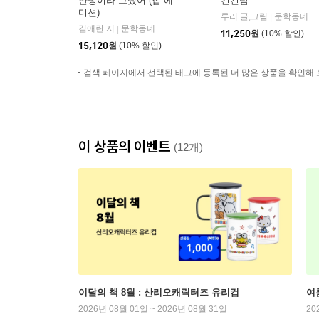
안녕이라 그랬어 (집 에
긴긴밤
디션)
루리 글,그림
문학동네
|
김애란 저
문학동네
|
11,250
원
(10% 할인)
15,120
원
(10% 할인)
검색 페이지에서 선택된 태그에 등록된 더 많은 상품을 확인해 
이 상품의 이벤트
(12개)
이달의 책 8월 : 산리오캐릭터즈 유리컵
여
2026년 08월 01일 ~ 2026년 08월 31일
20