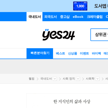
국내도서
외국도서
중고샵
eBook
크레마클럽
C
빠른분야찾기
베스트
신상품
이벤트
바이백
매
웰컴
국내도서
사회 정치
사회학
사