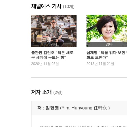
채널예스 기사
(10개)
4
한국 현대 중국혁명 연구의 개척자 - 자본주의도 공
"선지자는 고향에서 박해받는다" - '사상의 은사'와 
무신론자의 인간관, 사회이념 - '유일신'과 '절대주의
읽다
읽다
5
출판인 김언호 “책은 새로
심재명 “책을 읽다 보면 
운 세계에 눈뜨는 힘”
화도 보인다”
배신당한 서울의 봄 1980년 - 민족의 정기가 광주
2020년 11월 03일
2013년 11월 21일
23년 만에 얻은 '자유의 날개' - 극우반공의 동굴
동서양 인류문화의 현장으로 - 일본, 독일, 미국에
캄캄한 하늘에 뜬 큰 별 「한겨레」 - '주한 미국 총
저자 소개
(2명)
6
20세기 인류의 행복조건 - 미국식 자본주의의 지양
저 :
임헌영
(Yim, Hunyoung,任軒永 )
펜으로 싸운 반세기의 결산 - 조광조를 보내고 이퇴
리영희 연보