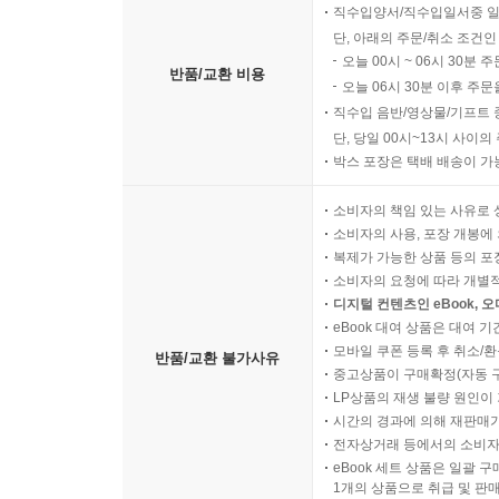
직수입양서/직수입일서중 일
단, 아래의 주문/취소 조건인
오늘 00시 ~ 06시 30분 
반품/교환 비용
오늘 06시 30분 이후 주문
직수입 음반/영상물/기프트 
단, 당일 00시~13시 사이
박스 포장은 택배 배송이 가
소비자의 책임 있는 사유로 
소비자의 사용, 포장 개봉에 
복제가 가능한 상품 등의 포장을 
소비자의 요청에 따라 개별
디지털 컨텐츠인 eBook, 
eBook 대여 상품은 대여 기
모바일 쿠폰 등록 후 취소/환
반품/교환 불가사유
중고상품이 구매확정(자동 
LP상품의 재생 불량 원인이 기
시간의 경과에 의해 재판매가
전자상거래 등에서의 소비자
eBook 세트 상품은 일괄 
1개의 상품으로 취급 및 판매