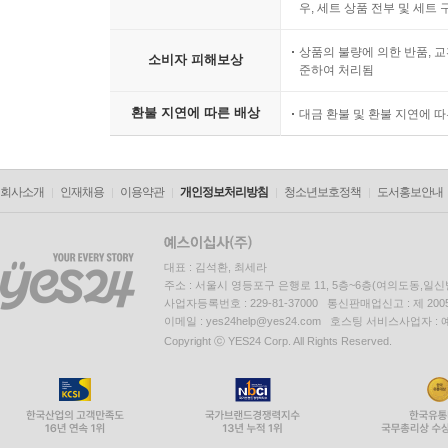
우, 세트 상품 전부 및 세트
상품의 불량에 의한 반품, 교
소비자 피해보상
준하여 처리됨
환불 지연에 따른 배상
대금 환불 및 환불 지연에 
회사소개
인재채용
이용약관
개인정보처리방침
청소년보호정책
도서홍보안내
대표 : 김석환, 최세라
주소 : 서울시 영등포구 은행로 11, 5층~6층(여의도동,일신
사업자등록번호 : 229-81-37000 통신판매업신고 : 제 200
이메일 : yes24help@yes24.com 호스팅 서비스사업자 :
Copyright ⓒ YES24 Corp. All Rights Reserved.