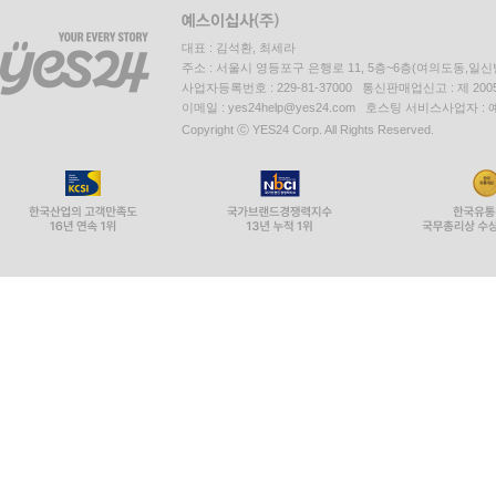
대표 : 김석환, 최세라
주소 : 서울시 영등포구 은행로 11, 5층~6층(여의도동,일신
사업자등록번호 : 229-81-37000 통신판매업신고 : 제 200
이메일 : yes24help@yes24.com 호스팅 서비스사업자 :
Copyright ⓒ YES24 Corp. All Rights Reserved.