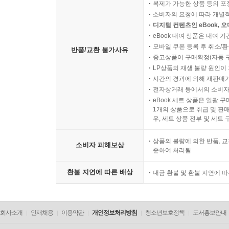
복제가 가능한 상품 등의 포장을 
소비자의 요청에 따라 개별
디지털 컨텐츠인 eBook, 
eBook 대여 상품은 대여 기
모바일 쿠폰 등록 후 취소/환
반품/교환 불가사유
중고상품이 구매확정(자동 
LP상품의 재생 불량 원인이 기
시간의 경과에 의해 재판매가
전자상거래 등에서의 소비자
eBook 세트 상품은 일괄 
1개의 상품으로 취급 및 판매
우, 세트 상품 전부 및 세트
상품의 불량에 의한 반품, 교
소비자 피해보상
준하여 처리됨
환불 지연에 따른 배상
대금 환불 및 환불 지연에 
회사소개
인재채용
이용약관
개인정보처리방침
청소년보호정책
도서홍보안내