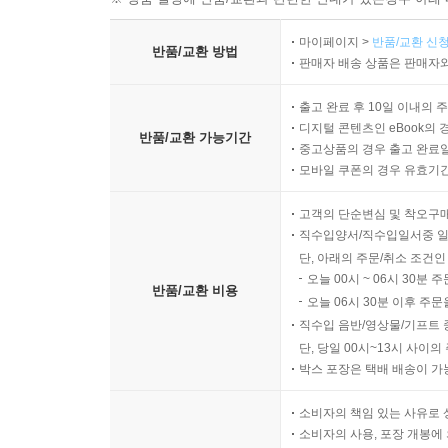
마이페이지 >
반품/교환 신청
반품/교환 방법
판매자 배송 상품은 판매자와
출고 완료 후 10일 이내의 
디지털 콘텐츠인 eBook의 
반품/교환 가능기간
중고상품의 경우 출고 완료일
모바일 쿠폰의 경우 유효기간(
고객의 단순변심 및 착오구
직수입양서/직수입일서중 일
단, 아래의 주문/취소 조건인
오늘 00시 ~ 06시 30분 
반품/교환 비용
오늘 06시 30분 이후 주문
직수입 음반/영상물/기프트 
단, 당일 00시~13시 사이
박스 포장은 택배 배송이 가
소비자의 책임 있는 사유로 
소비자의 사용, 포장 개봉에 