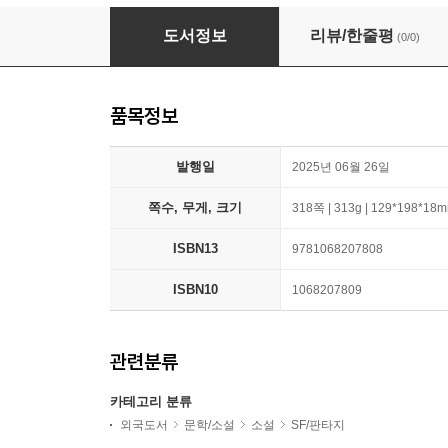
Ellie Ment and the Material Matter
도서정보
리뷰/한줄평
(0/0)
품목정보
발행일
2025년 06월 26일
쪽수, 무게, 크기
318쪽 | 313g | 129*198*18
ISBN13
9781068207808
ISBN10
1068207809
관련분류
카테고리 분류
외국도서
문학/소설
소설
SF/판타지