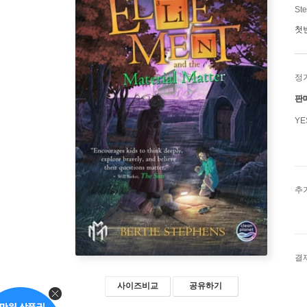
Ste
첫
정
판
Y
추
결
사이즈비교
공유하기