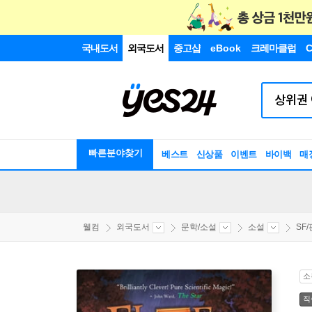
국내도서
외국도서
중고샵
eBook
크레마클럽
C
빠른분야찾기
베스트
신상품
이벤트
바이백
매
웰컴
외국도서
문학/소설
소설
SF
소
직