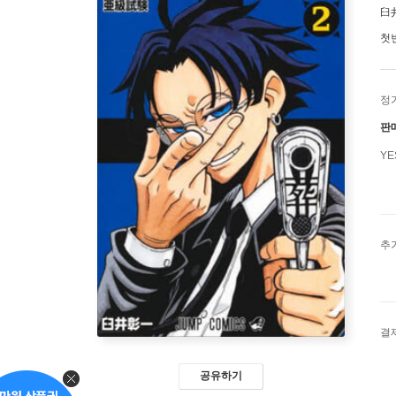
臼
첫
정
판
Y
추
결
공유하기