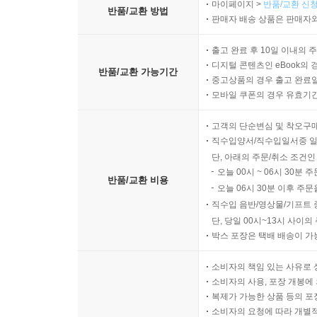
마이페이지 >
반품/교환 신청
반품/교환 방법
판매자 배송 상품은 판매자와
출고 완료 후 10일 이내의 
디지털 콘텐츠인 eBook의 
반품/교환 가능기간
중고상품의 경우 출고 완료일
모바일 쿠폰의 경우 유효기간(
고객의 단순변심 및 착오구
직수입양서/직수입일서중 일
단, 아래의 주문/취소 조건인
오늘 00시 ~ 06시 30분 
반품/교환 비용
오늘 06시 30분 이후 주문
직수입 음반/영상물/기프트 
단, 당일 00시~13시 사이
박스 포장은 택배 배송이 가
소비자의 책임 있는 사유로 
소비자의 사용, 포장 개봉에 
복제가 가능한 상품 등의 포장을 
소비자의 요청에 따라 개별