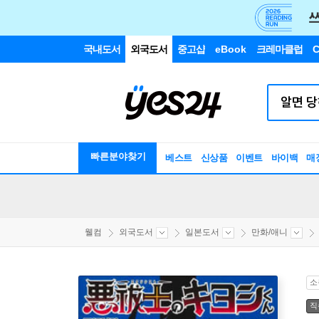
국내도서
외국도서
중고샵
eBook
크레마클럽
C
빠른분야찾기
베스트
신상품
이벤트
바이백
매
웰컴
외국도서
일본도서
만화/애니
소
직