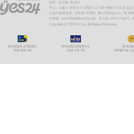
대표 : 김석환, 최세라
주소 : 서울시 영등포구 은행로 11, 5층~6층(여의도동,일신
사업자등록번호 : 229-81-37000 통신판매업신고 : 제 200
이메일 : yes24help@yes24.com 호스팅 서비스사업자 :
Copyright ⓒ YES24 Corp. All Rights Reserved.