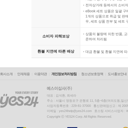
전자상거래 등에서의 소비자
eBook 세트 상품은 일괄 
1개의 상품으로 취급 및 판매
우, 세트 상품 전부 및 세트
상품의 불량에 의한 반품, 교
소비자 피해보상
준하여 처리됨
환불 지연에 따른 배상
대금 환불 및 환불 지연에 
회사소개
인재채용
이용약관
개인정보처리방침
청소년보호정책
도서홍보안내
대표 : 김석환, 최세라
주소 : 서울시 영등포구 은행로 11, 5층~6층(여의도동,일신
사업자등록번호 : 229-81-37000 통신판매업신고 : 제 200
이메일 : yes24help@yes24.com 호스팅 서비스사업자 :
Copyright ⓒ YES24 Corp. All Rights Reserved.