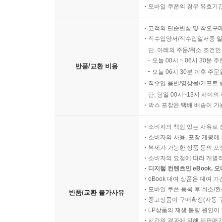
모바일 쿠폰의 경우 유효기간(
고객의 단순변심 및 착오구
직수입양서/직수입일서중 일
단, 아래의 주문/취소 조건인
오늘 00시 ~ 06시 30분 
반품/교환 비용
오늘 06시 30분 이후 주문
직수입 음반/영상물/기프트 
단, 당일 00시~13시 사이
박스 포장은 택배 배송이 가
소비자의 책임 있는 사유로 
소비자의 사용, 포장 개봉에 
복제가 가능한 상품 등의 포장을 
소비자의 요청에 따라 개별
디지털 컨텐츠인 eBook, 
eBook 대여 상품은 대여 기
모바일 쿠폰 등록 후 취소/환
반품/교환 불가사유
중고상품이 구매확정(자동 
LP상품의 재생 불량 원인이 기
시간의 경과에 의해 재판매가