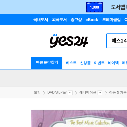
국내도서
외국도서
중고샵
eBook
크레마클럽
C
빠른분야찾기
베스트
신상품
이벤트
바이백
매
웰컴
DVD/Blu-ray
애니메이션
아동 & 가족