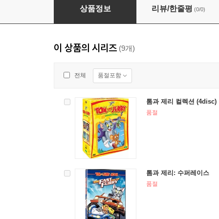
톰과 제리 4 Tom and Jerry 4 (우리말 더빙)
상품정보
리뷰/한줄평
(0/0)
이 상품의 시리즈
(9개)
품절포함
전체
톰과 제리 컬렉션 (4disc)
품절
톰과 제리: 수퍼레이스
품절