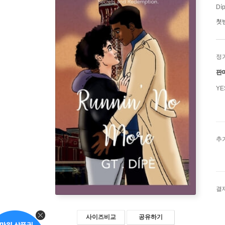
Díp
첫
정
판
Y
추
결
사이즈비교
공유하기