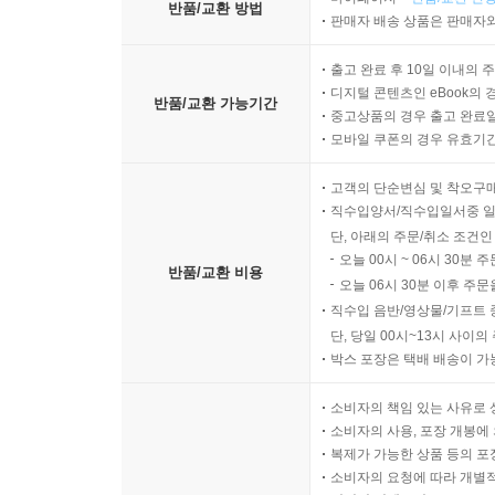
반품/교환 방법
판매자 배송 상품은 판매자와
출고 완료 후 10일 이내의 
디지털 콘텐츠인 eBook의 
반품/교환 가능기간
중고상품의 경우 출고 완료일
모바일 쿠폰의 경우 유효기간(
고객의 단순변심 및 착오구
직수입양서/직수입일서중 일
단, 아래의 주문/취소 조건인
오늘 00시 ~ 06시 30분 
반품/교환 비용
오늘 06시 30분 이후 주문
직수입 음반/영상물/기프트 
단, 당일 00시~13시 사이
박스 포장은 택배 배송이 가
소비자의 책임 있는 사유로 
소비자의 사용, 포장 개봉에 
복제가 가능한 상품 등의 포장을 
소비자의 요청에 따라 개별