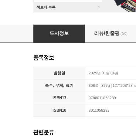
책보다 부록
Runnin' No More
도서정보
리뷰/한줄평
(0/0)
품목정보
발행일
2025년 01월 04일
쪽수, 무게, 크기
368쪽 | 327g | 127*203*23
ISBN13
9788011058289
ISBN10
8011058282
관련분류