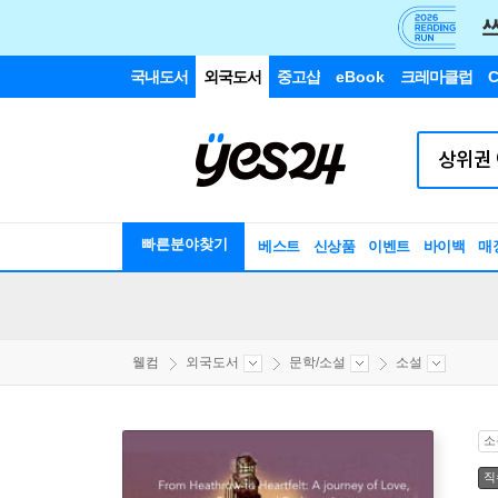
국내도서
외국도서
중고샵
eBook
크레마클럽
C
빠른분야찾기
베스트
신상품
이벤트
바이백
매
웰컴
외국도서
문학/소설
소설
소
직