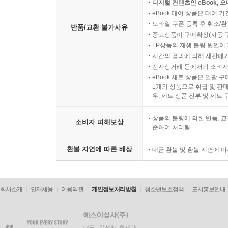
디지털 컨텐츠인 eBook, 
eBook 대여 상품은 대여 기
모바일 쿠폰 등록 후 취소/환
반품/교환 불가사유
중고상품이 구매확정(자동 
LP상품의 재생 불량 원인이 기
시간의 경과에 의해 재판매가
전자상거래 등에서의 소비자
eBook 세트 상품은 일괄 
1개의 상품으로 취급 및 판매
우, 세트 상품 전부 및 세트
상품의 불량에 의한 반품, 교
소비자 피해보상
준하여 처리됨
환불 지연에 따른 배상
대금 환불 및 환불 지연에 
회사소개
인재채용
이용약관
개인정보처리방침
청소년보호정책
도서홍보안내
대표 : 김석환, 최세라