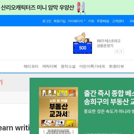
로그인
회원가입
마이페이지
카트
주문/배송
고객센터
Gl
해리포터
캐릭터북
원작소설
어린이특가세트
회원리뷰
기
arn writing styles the way Artificial