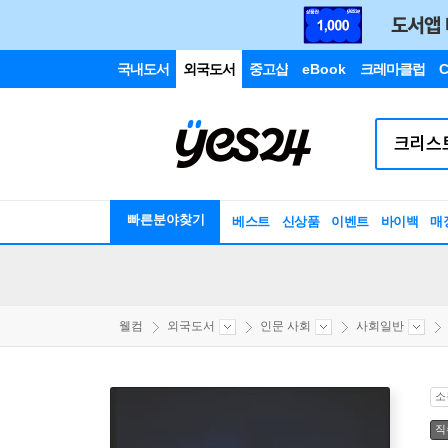
국내도서
외국도서
중고샵
eBook
크레마클럽
C
빠른분야찾기
베스트
신상품
이벤트
바이백
매
웰컴
외국도서
인문 사회
사회일반
소
직