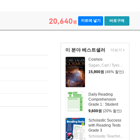
20,640
카트에 넣기
바로구매
원
이 분야 베스트셀러
더보기
Cosmos
Sagan, Carl / Tyson, Neil Degrasse / Druyan, Ann
15,900
원
(46% 할인)
Daily Reading
Comprehension
Grade 1 : Student
Practice Book (2018
9,600
원
(20% 할인)
ver. 신판)
Scholastic Success
with Reading Tests
Grade 3
Scholastic Teaching Resources