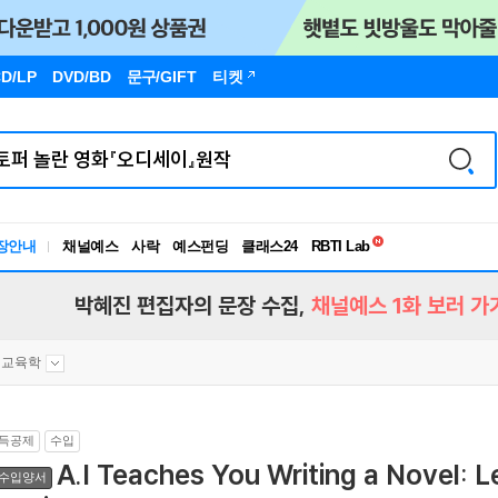
D/LP
DVD/BD
문구
/GIFT
티켓
독서유형검사
RBTI Lab
장안내
채널예스
사락
예스펀딩
클래스24
독서유형검사
박혜진 편집자의 문장 수집,
채널예스 1화 보러 가
교육학
득공제
수입
A.I Teaches You Writing a Novel: Le
수입양서