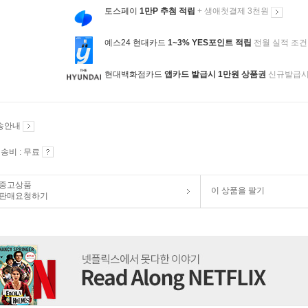
토스페이
1만P 추첨 적립
+ 생애첫결제 3천원
예스24 현대카드
1~3% YES포인트 적립
전월 실적 조건
현대백화점카드
앱카드 발급시 1만원 상품권
신규발급
송안내
송비 : 무료
중고상품
이 상품을 팔기
판매요청하기