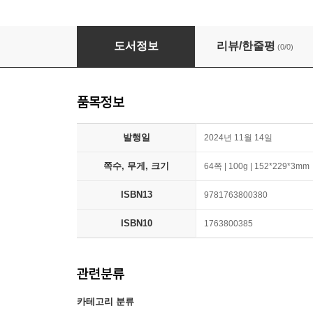
A.I Teaches You Writing a Novel: Learn writin
도서정보
리뷰/한줄평
(0/0)
품목정보
발행일
2024년 11월 14일
쪽수, 무게, 크기
64쪽 | 100g | 152*229*3mm
ISBN13
9781763800380
ISBN10
1763800385
관련분류
카테고리 분류