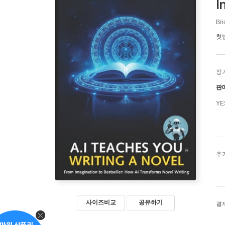
I
Bri
첫
정
판
Y
추
사이즈비교
공유하기
결