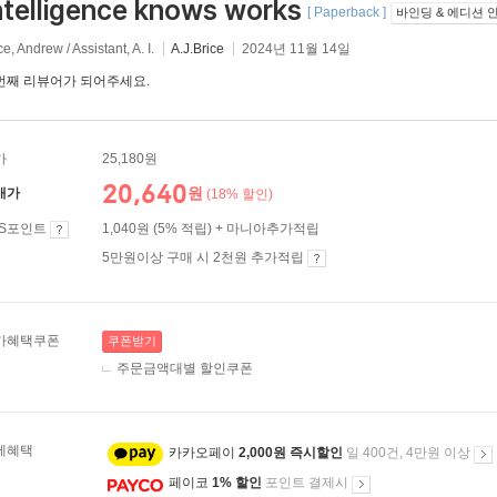
ntelligence knows works
[ Paperback ]
바인딩 & 에디션 
ce, Andrew / Assistant, A. I.
A.J.Brice
2024년 11월 14일
번째 리뷰어가 되어주세요.
가
25,180원
20,640
원
매가
(18% 할인)
ES포인트
1,040원 (5% 적립) + 마니아추가적립
5만원이상 구매 시 2천원 추가적립
가혜택쿠폰
쿠폰받기
주문금액대별 할인쿠폰
제혜택
카카오페이
2,000원 즉시할인
일 400건, 4만원 이상
페이코
1% 할인
포인트 결제시