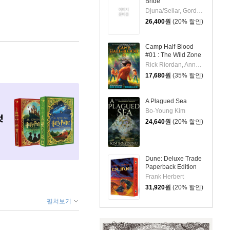
Bride
Djuna/Sellar, Gord(TRN)
26,400
원
(20% 할인)
Camp Half-Blood
#01 : The Wild Zone
Rick Riordan, Annabelle Oh
17,680
원
(35% 할인)
A Plagued Sea
Bo-Young Kim
24,640
원
(20% 할인)
Dune: Deluxe Trade
Paperback Edition
Frank Herbert
31,920
원
(20% 할인)
펼쳐보기