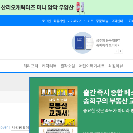
로그인
회원가입
마이페이지
카트
주문/배송
고객센터
Gl
해리포터
캐릭터북
원작소설
어린이특가세트
회원리뷰
cover ]
바인딩 & 에디션 안내