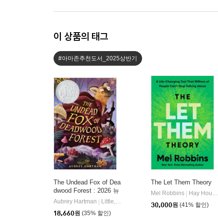
이 상품의 태그
#아마존추천도서_2025상반기
The Undead Fox of Dea
The Let Them Theory
dwood Forest : 2026 뉴
Mel Robbins
Hay House LLC
|
베리 아너
Aubrey Hartman
Little, Brown Books for Young Readers
|
30,000
원
(41% 할인)
18,660
원
(35% 할인)