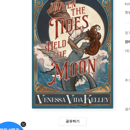
Kel
첫
정
판
Y
추
결
공유하기