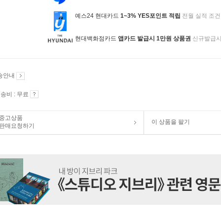
예스24 현대카드
1~3% YES포인트 적립
전월 실적 조건
현대백화점카드
앱카드 발급시 1만원 상품권
신규발급
송안내
송비 : 무료
중고상품
이 상품을 팔기
판매요청하기