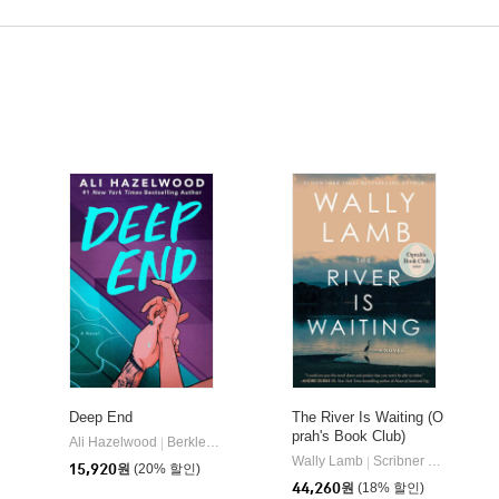
Deep End
The River Is Waiting (O
prah's Book Club)
Ali Hazelwood
Berkley Books
|
Wally Lamb
Scribner Book Company
|
15,920
원
(20% 할인)
44,260
원
(18% 할인)