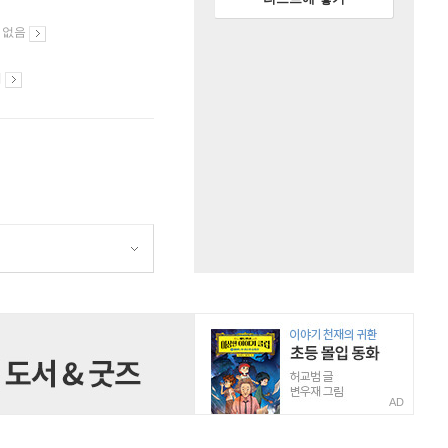
 없음
시
AD