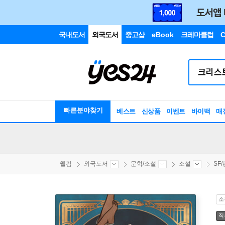
국내도서
외국도서
중고샵
eBook
크레마클럽
C
빠른분야찾기
베스트
신상품
이벤트
바이백
매
웰컴
외국도서
문학/소설
소설
SF
소
직