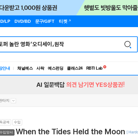
D/LP
DVD/BD
문구
/GIFT
티켓
독서유형검사
RBTI Lab
장안내
채널예스
사락
예스펀딩
클래스24
독서유형검사
AI 일문백답
의견 남기면 YES상품권!
/판타지
득공제
수입
When the Tides Held the Moon
[ Hard
수입양서