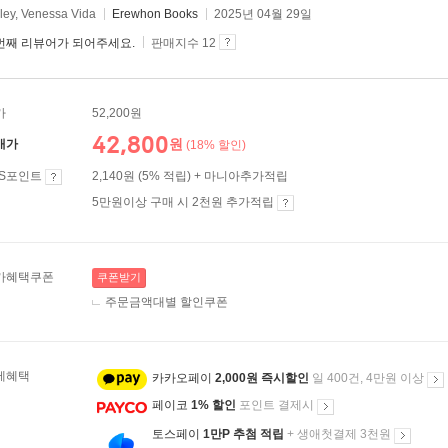
ley, Venessa Vida
Erewhon Books
2025년 04월 29일
번째 리뷰어가 되어주세요.
판매지수 12
가
52,200원
42,800
원
매가
(18% 할인)
ES포인트
2,140원 (5% 적립) + 마니아추가적립
5만원이상 구매 시 2천원 추가적립
가혜택쿠폰
쿠폰받기
주문금액대별 할인쿠폰
제혜택
카카오페이
2,000원 즉시할인
일 400건, 4만원 이상
페이코
1% 할인
포인트 결제시
토스페이
1만P 추첨 적립
+ 생애첫결제 3천원