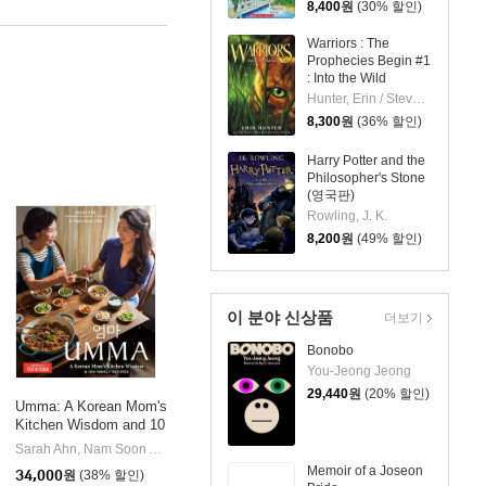
8,400
원
(30% 할인)
Warriors : The
Prophecies Begin #1
: Into the Wild
Hunter, Erin / Stevenson, Dave
8,300
원
(36% 할인)
Harry Potter and the
Philosopher's Stone
(영국판)
Rowling, J. K.
8,200
원
(49% 할인)
이 분야 신상품
더보기
Bonobo
You-Jeong Jeong
29,440
원
(20% 할인)
Umma: A Korean Mom's
Kitchen Wisdom and 10
0 Family Recipes
Sarah Ahn, Nam Soon Ahn/ America's Test Kitchen (EDT)
America's Test Kitche
|
Memoir of a Joseon
34,000
원
(38% 할인)