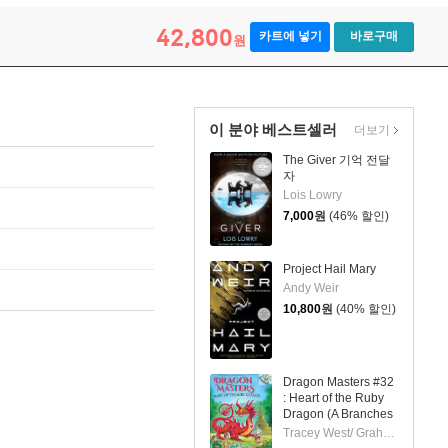
42,800
카트에 넣기
바로구매
원
이 분야 베스트셀러
더보기
The Giver 기억 전달
자
Lois Lowry
7,000
원
(46% 할인)
Project Hail Mary
Andy Weir
10,800
원
(40% 할인)
Dragon Masters #32
: Heart of the Ruby
Dragon (A Branches
Book)
Tracey West/ Graham Howells (ILT)