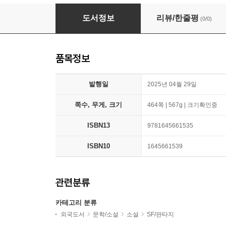
When the Tides Held the Moon
도서정보
리뷰/한줄평
(0/0)
품목정보
발행일
2025년 04월 29일
쪽수, 무게, 크기
464쪽 | 567g | 크기확인중
ISBN13
9781645661535
ISBN10
1645661539
관련분류
카테고리 분류
외국도서
문학/소설
소설
SF/판타지