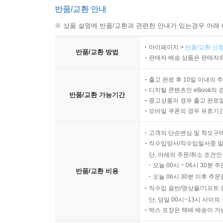
반품/교환 안내
※ 상품 설명에 반품/교환과 관련한 안내가 있는경우 아래 
마이페이지 >
반품/교환 신청
반품/교환 방법
판매자 배송 상품은 판매자와
출고 완료 후 10일 이내의 
디지털 콘텐츠인 eBook의 
반품/교환 가능기간
중고상품의 경우 출고 완료일
모바일 쿠폰의 경우 유효기간(
고객의 단순변심 및 착오구
직수입양서/직수입일서중 일
단, 아래의 주문/취소 조건인
오늘 00시 ~ 06시 30분 
반품/교환 비용
오늘 06시 30분 이후 주문
직수입 음반/영상물/기프트 
단, 당일 00시~13시 사이
박스 포장은 택배 배송이 가