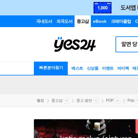
국내도서
외국도서
중고샵
eBook
크레마클럽
C
빠른분야찾기
베스트
신상품
이벤트
바이백
매
웰컴
중고샵
중고 음반
POP
Pop