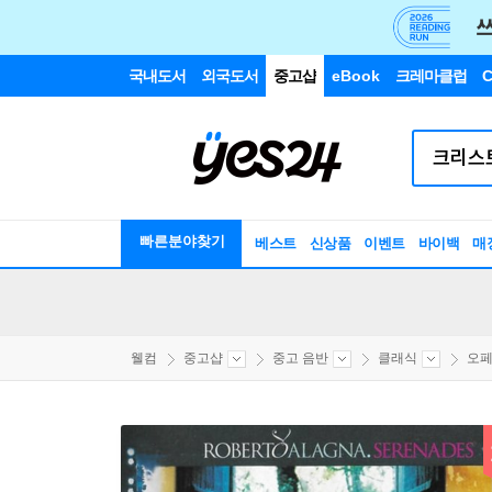
국내도서
외국도서
중고샵
eBook
크레마클럽
C
빠른분야찾기
베스트
신상품
이벤트
바이백
매
웰컴
중고샵
중고 음반
클래식
오