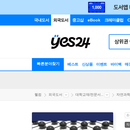
국내도서
외국도서
중고샵
eBook
크레마클럽
C
빠른분야찾기
베스트
신상품
이벤트
바이백
매
웰컴
외국도서
대학교재/전문서...
자연과
소
직