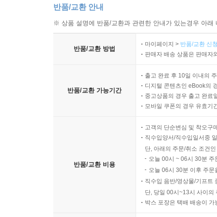
반품/교환 안내
※ 상품 설명에 반품/교환과 관련한 안내가 있는경우 아래 
마이페이지 >
반품/교환 신청
반품/교환 방법
판매자 배송 상품은 판매자와
출고 완료 후 10일 이내의 
디지털 콘텐츠인 eBook의 
반품/교환 가능기간
중고상품의 경우 출고 완료일
모바일 쿠폰의 경우 유효기간(
고객의 단순변심 및 착오구
직수입양서/직수입일서중 일
단, 아래의 주문/취소 조건인
오늘 00시 ~ 06시 30분 
반품/교환 비용
오늘 06시 30분 이후 주문
직수입 음반/영상물/기프트 
단, 당일 00시~13시 사이
박스 포장은 택배 배송이 가