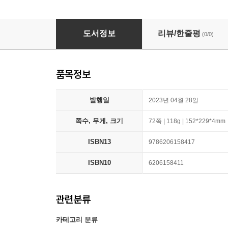
Sn02 and Al doped SnO2 nanoparticles synth
도서정보
리뷰/한줄평
(0/0)
품목정보
발행일
2023년 04월 28일
쪽수, 무게, 크기
72쪽 | 118g | 152*229*4mm
ISBN13
9786206158417
ISBN10
6206158411
관련분류
카테고리 분류