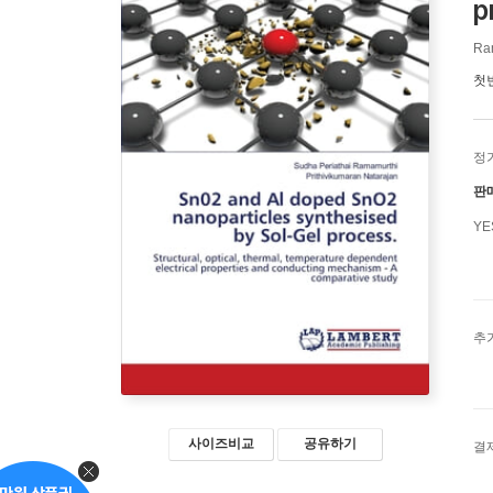
p
Ram
첫
정
판
Y
추
사이즈비교
공유하기
결