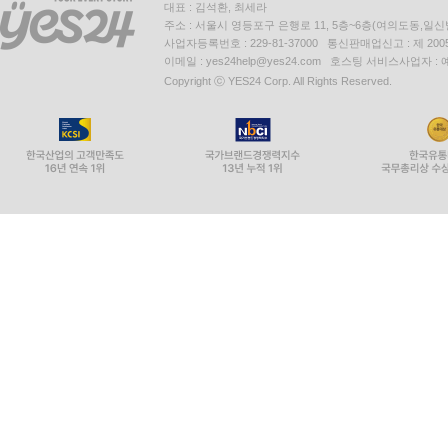
대표 : 김석환, 최세라
주소 : 서울시 영등포구 은행로 11, 5층~6층(여의도동,일신
사업자등록번호 : 229-81-37000 통신판매업신고 : 제 200
이메일 : yes24help@yes24.com 호스팅 서비스사업자 :
Copyright ⓒ YES24 Corp. All Rights Reserved.