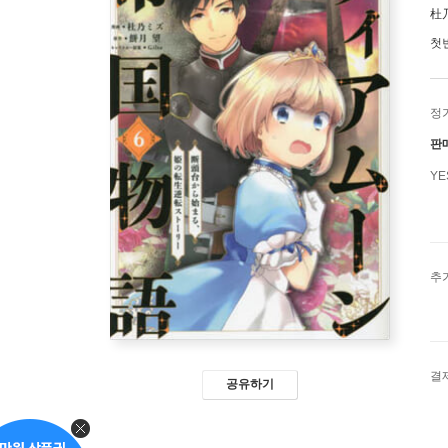
杜
첫
정
판
Y
추
결
공유하기