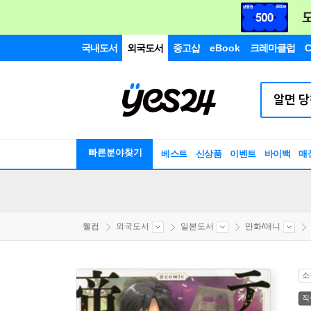
국내도서
외국도서
중고샵
eBook
크레마클럽
C
빠른분야찾기
베스트
신상품
이벤트
바이백
매
웰컴
외국도서
일본도서
만화/애니
소
직