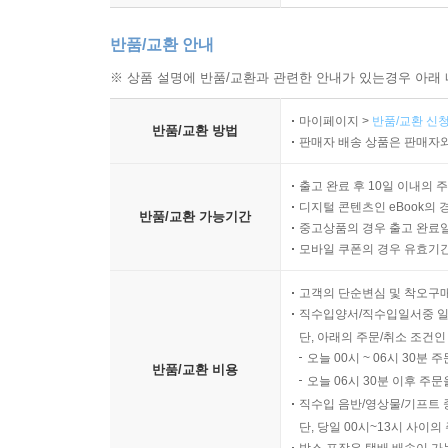
반품/교환 안내
※ 상품 설명에 반품/교환과 관련한 안내가 있는경우 아래 
마이페이지 >
반품/교환 신청
반품/교환 방법
판매자 배송 상품은 판매자와
출고 완료 후 10일 이내의 
디지털 콘텐츠인 eBook의 
반품/교환 가능기간
중고상품의 경우 출고 완료일
모바일 쿠폰의 경우 유효기간(
고객의 단순변심 및 착오구
직수입양서/직수입일서중 일
단, 아래의 주문/취소 조건인
오늘 00시 ~ 06시 30분 
반품/교환 비용
오늘 06시 30분 이후 주문
직수입 음반/영상물/기프트 
단, 당일 00시~13시 사이