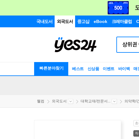
국내도서
외국도서
중고샵
eBook
크레마클럽
C
빠른분야찾기
베스트
신상품
이벤트
바이백
매
웰컴
외국도서
대학교재/전문서...
의약학/간
소
직