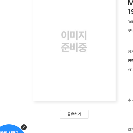
M
1
Bri
첫
정
판
Y
추
공유하기
결