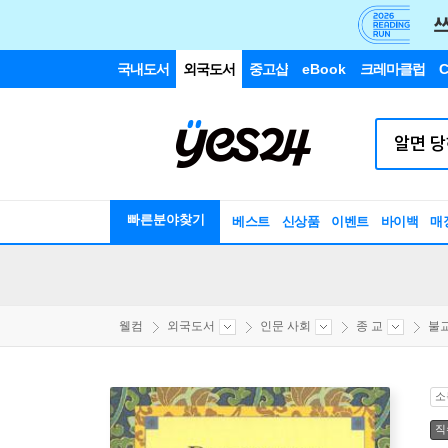
국내도서
외국도서
중고샵
eBook
크레마클럽
C
빠른분야찾기
베스트
신상품
이벤트
바이백
매
웰컴
외국도서
인문 사회
종 교
불
소
직