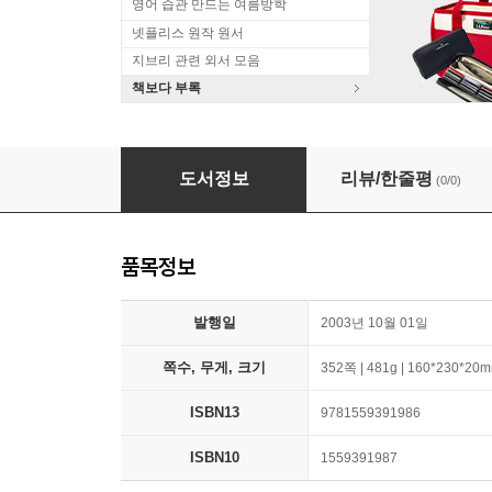
영어 습관 만드는 여름방학
넷플리스 원작 원서
지브리 관련 외서 모음
책보다 부록
Buddhist Philosophy: Losang Gonchok's Sh
도서정보
리뷰/한줄평
(0/0)
품목정보
발행일
2003년 10월 01일
쪽수, 무게, 크기
352쪽 | 481g | 160*230*20
ISBN13
9781559391986
ISBN10
1559391987