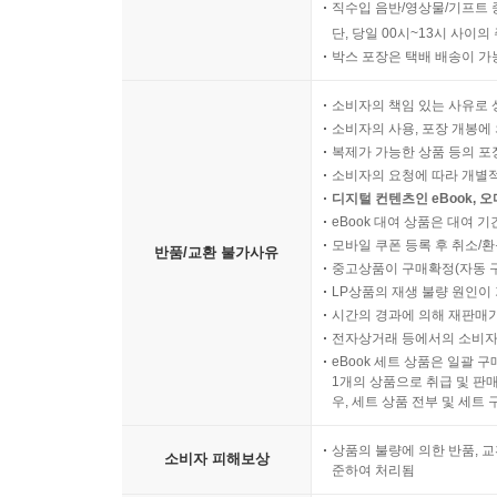
직수입 음반/영상물/기프트 
단, 당일 00시~13시 사이
박스 포장은 택배 배송이 가
소비자의 책임 있는 사유로 
소비자의 사용, 포장 개봉에 
복제가 가능한 상품 등의 포장을 
소비자의 요청에 따라 개별
디지털 컨텐츠인 eBook, 
eBook 대여 상품은 대여 기
모바일 쿠폰 등록 후 취소/환
반품/교환 불가사유
중고상품이 구매확정(자동 
LP상품의 재생 불량 원인이 기
시간의 경과에 의해 재판매가
전자상거래 등에서의 소비자
eBook 세트 상품은 일괄 
1개의 상품으로 취급 및 판매
우, 세트 상품 전부 및 세트
상품의 불량에 의한 반품, 교
소비자 피해보상
준하여 처리됨