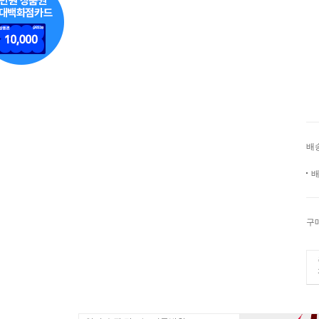
배
배
구