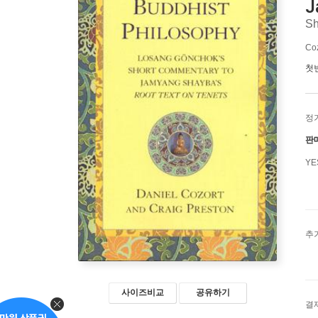
J
Sh
Coz
첫
정
판
Y
추
사이즈비교
공유하기
결