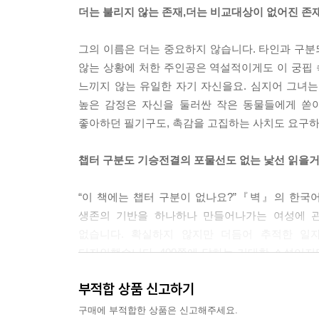
더는 불리지 않는 존재,더는 비교대상이 없어진 존
그의 이름은 더는 중요하지 않습니다. 타인과 구분
않는 상황에 처한 주인공은 역설적이게도 이 궁핍 
느끼지 않는 유일한 자기 자신을요. 심지어 그녀
높은 감정은 자신을 둘러싼 작은 동물들에게 쏟아
좋아하던 필기구도, 촉감을 고집하는 사치도 요구하
챕터 구분도 기승전결의 포물선도 없는 낯선 읽을
“이 책에는 챕터 구분이 없나요?”『벽』의 한국
생존의 기반을 하나하나 만들어나가는 여성에 관
없습니다. 확실하지 않지만 더듬어 추적한 일
디자인했습니다. 400쪽에 달하는 거대한 소설이지
전 세계이고, 과거와 미래를 잇는 유일한 연결고리에
부적합 상품 신고하기
생존지향으로 계속해서 씌이고 있는 글입니다. 보이
약동이 느껴지기도 합니다. 물론 벽을 대단한 사회적
구매에 부적합한 상품은 신고해주세요.