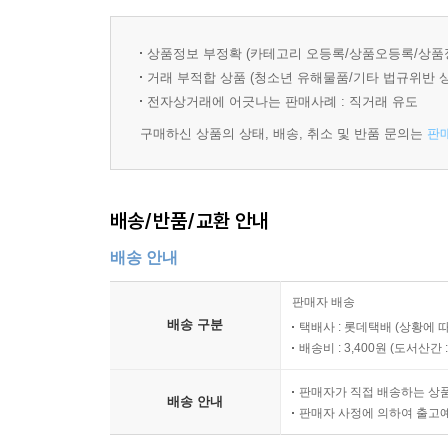
나와 타인, 우리와 그들을 가르고 배제하는 일상적
타자의 무방비한 침입을 맞서 돋아난 보호벽이 되는
상품정보 부정확 (카테고리 오등록/상품오등록/상품
거래 부적합 상품 (청소년 유해물품/기타 법규위반 
이 소설과 비슷한 소설이 몇 작품이고 떠오르지만 
전자상거래에 어긋나는 판매사례 : 직거래 유도
세계에 발들인 『벽』의 주인공은, 그러나 로빈슨 
구매하신 상품의 상태, 배송, 취소 및 반품 문의는
판
처럼 대자연 속에 처한 유일한 인간이지만, 엄숙히
배송/반품/교환 안내
배송 안내
판매자 배송
배송 구분
택배사 : 롯데택배 (상황에 
배송비 : 3,400원 (
도서산간 : 
판매자가 직접 배송하는 상
배송 안내
판매자 사정에 의하여 출고