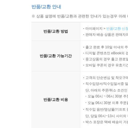
반품/교환 안내
※ 상품 설명에 반품/교환과 관련한 안내가 있는경우 아래 
마이페이지 >
반품/교환 신청
반품/교환 방법
판매자 배송 상품은 판매자와
출고 완료 후 10일 이내의 
디지털 콘텐츠인 eBook의 
반품/교환 가능기간
중고상품의 경우 출고 완료일
모바일 쿠폰의 경우 유효기간(
고객의 단순변심 및 착오구
직수입양서/직수입일서중 일
단, 아래의 주문/취소 조건인
오늘 00시 ~ 06시 30분 
반품/교환 비용
오늘 06시 30분 이후 주문
직수입 음반/영상물/기프트 
단, 당일 00시~13시 사이
박스 포장은 택배 배송이 가