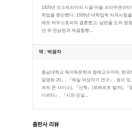
1920년 오스트리아의 시골 마을 프라우엔슈
학업을 중단했다. 1939년 대학입학 자격시험을
레트 하우스호퍼와 결혼했고, 남편을 도와 병원
년 뒤 전남편과 재결합했...
역 :
박광자
충남대학교 독어독문학과 명예교수이며, 한국헤
일영화 20』, 『독일 여성작가 연구』, 등이 
르트 폰 샤미소), 『산책』(로베르트 발저), 
다르타』, 『시와 진실...
출판사 리뷰