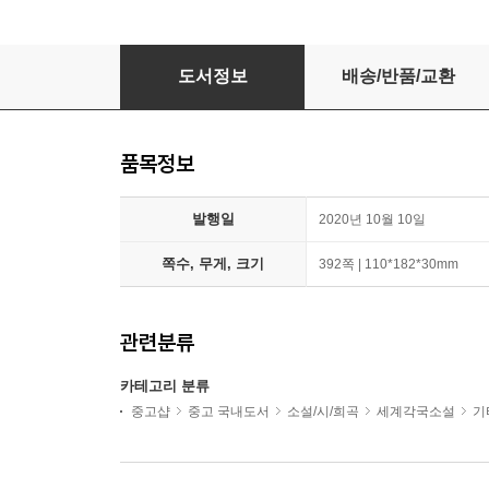
벽
도서정보
배송/반품/교환
품목정보
발행일
2020년 10월 10일
쪽수, 무게, 크기
392쪽 | 110*182*30mm
관련분류
카테고리 분류
중고샵
중고 국내도서
소설/시/희곡
세계각국소설
기