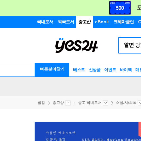
국내도서
외국도서
중고샵
eBook
크레마클럽
C
빠른분야찾기
베스트
신상품
이벤트
바이백
매
웰컴
중고샵
중고 국내도서
소설/시/희곡