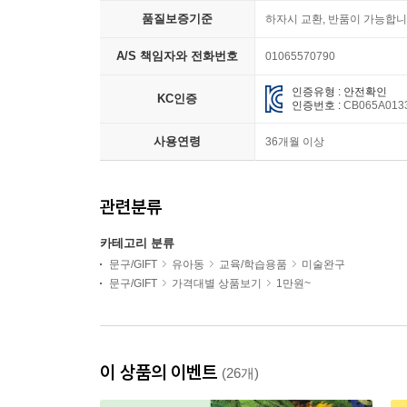
품질보증기준
하자시 교환, 반품이 가능합니
A/S 책임자와 전화번호
01065570790
인증유형 : 안전확인
KC인증
인증번호 :
CB065A013
사용연령
36개월 이상
관련분류
카테고리 분류
문구/GIFT
유아동
교육/학습용품
미술완구
문구/GIFT
가격대별 상품보기
1만원~
이 상품의 이벤트
(26개)