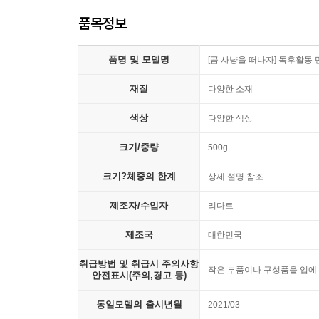
품목정보
품명 및 모델명
[곰 사냥을 떠나자] 독후활동
재질
다양한 소재
색상
다양한 색상
크기/중량
500g
크기?체중의 한계
상세 설명 참조
제조자/수입자
리다트
제조국
대한민국
취급방법 및 취급시 주의사항
작은 부품이나 구성품을 입에
안전표시(주의,경고 등)
동일모델의 출시년월
2021/03