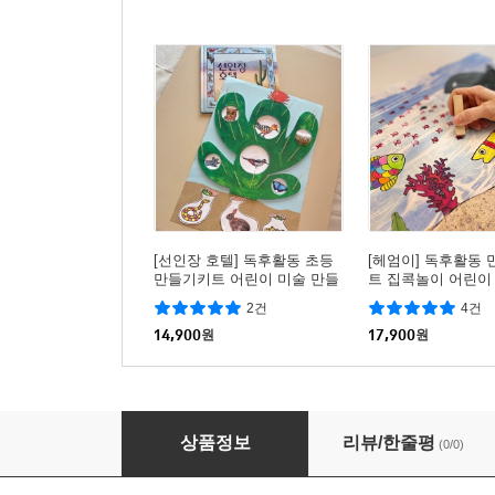
[선인장 호텔] 독후활동 초등
[헤엄이] 독후활동
만들기키트 어린이 미술 만들
트 집콕놀이 어린이
기놀이
들기키트
2건
4건
14,900
원
17,900
원
[곰 사냥을 떠나자] 독후활동 만들기키트 집콕
상품정보
리뷰/한줄평
(0/0)