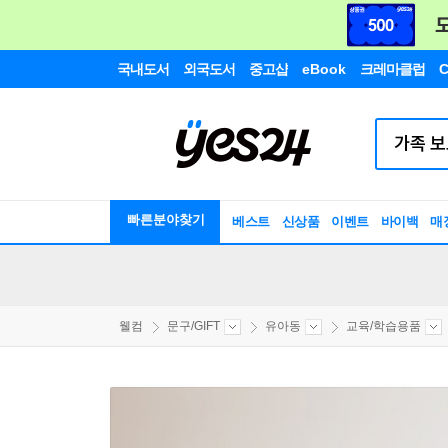
국내도서
외국도서
중고샵
eBook
크레마클럽
C
빠른분야찾기
베스트
신상품
이벤트
바이백
매
웰컴
문구/GIFT
유아동
교육/학습용품