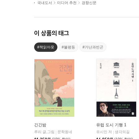
국내도서
미디어 추천
경향신문
이 상품의 태그
#책읽아웃
#불평등
#가난과빈곤
긴긴밤
유럽 도시 기행 1
루리 글,그림
문학동네
유시민 저
생각의길
|
|