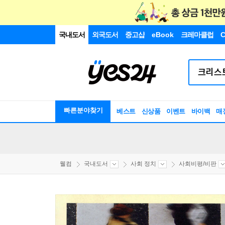
국내도서
외국도서
중고샵
eBook
크레마클럽
C
빠른분야찾기
베스트
신상품
이벤트
바이백
매
웰컴
국내도서
사회 정치
사회비평/비판