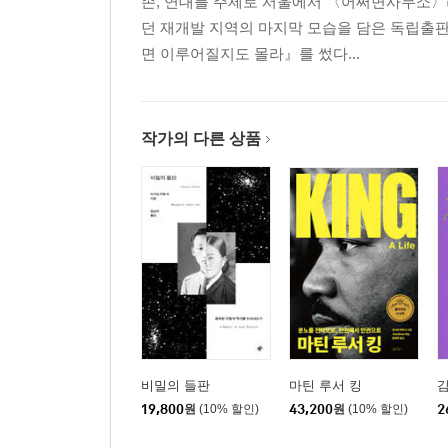
존, 연대를 주제로 서울에서 〈어쩌면사무소〉라
던 재개발 지역의 마지막 모습을 담은 독립출
면 이루어질지도 몰라』를 썼다...
작가의 다른 상품
비밀의 들판
마틴 루서 킹
19,800
원
(10% 할인)
43,200
원
(10% 할인)
2