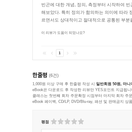
런던에서는 빈곤한 이들을 ‘역병’, ‘악덕과 질병의 물
빈곤에 대한 개념, 정의, 측정부터 시작하여 
악덕, 오염이라는 낙인이 따라붙었고, 이런 낙인이 
동등한 가치와 인간 존엄의 인정이라는 원칙을 대부분
해보았다. 특히 정의가 함의하는 의미에 따라 
되었다.
곤을 외면하거나, 자의적으로 한 가지 기술에 다른 
르면서도 상대적이고 절대적으로 공통된 부분을 
인식하지 않는 것이다.” 부유한 이들은 빈곤층을 자
가난과 ‘빈민’에 대한 혐오적인 편견과 시선은 반
이 리뷰가 도움이 되었나요?
져 있다. 존중이 ‘불평등의 경계’를 넘어서기가 쉽
빈곤이라는 결과를 만드는 원인에는 개인의 행위도
다.” 빈곤은 곧 실패를 뜻한다.
만들어진다는 점을 간과해서는 안 된다고 강조한다
---「4장 빈곤 담론: 타자화에서 존중까지」중에서
1
‘절벽 밑에 구급차’가 아니라
빈곤에 빠져들고 벗어나는 양방향의 움직임은 모두
‘절벽에 울타리를 세우는’ 원칙이 빈곤의 해법이다
과정 및 정부 정책의 산물이다. (…) 여러 선진국
한줄평
(6건)
사람이 일회성 측정으로 파악한 것보다 더 많다는 사
1,000원 이상 구매 후 한줄평 작성 시
일반회원 50원, 마니
이 책에서 제안하는 빈곤 이해는 ‘정확한’ 수치 집
소와 같은 생애 주기적 사건으로 촉발될 수 있으며,
eBook은 다운로드 후 작성한 리뷰만 YES포인트 지급됩니
빈곤의 규모와 심도를 측정하는 데 도움이 되지
사람과 적절하고 포용적인 사회보장 최저선을 누리지
클래스는 첫번째 회차 주문확정 시점부터 마지막 회차 주문
곤란이라는 빈곤의 중심에 더해, 책에서는 총체적
eBook 페이백, CD/LP, DVD/Blu-ray, 패션 및 판매금
현상으로 바라보는 관점으로 보완해야 하며, 빈곤
---「5장 빈곤과 행위주체성: 견뎌내기에서 조직화까지」
이해를 통해 빈곤 문제 해결이 절벽 밑에 구급차를
평점
예를 들어 현재 한국의 복지 급여 기준은 ‘소득’에