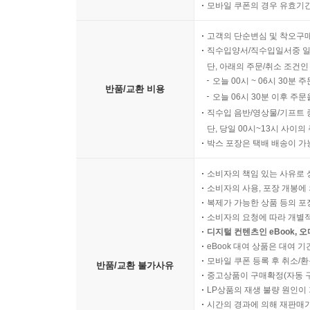
모바일 쿠폰의 경우 유효기간(
고객의 단순변심 및 착오구
직수입양서/직수입일서중 일
단, 아래의 주문/취소 조건인
오늘 00시 ~ 06시 30분 
반품/교환 비용
오늘 06시 30분 이후 주문
직수입 음반/영상물/기프트 
단, 당일 00시~13시 사이
박스 포장은 택배 배송이 가
소비자의 책임 있는 사유로 
소비자의 사용, 포장 개봉에 
복제가 가능한 상품 등의 포장을 
소비자의 요청에 따라 개별
디지털 컨텐츠인 eBook, 
eBook 대여 상품은 대여 기
모바일 쿠폰 등록 후 취소/환
반품/교환 불가사유
중고상품이 구매확정(자동 
LP상품의 재생 불량 원인이 기
시간의 경과에 의해 재판매가