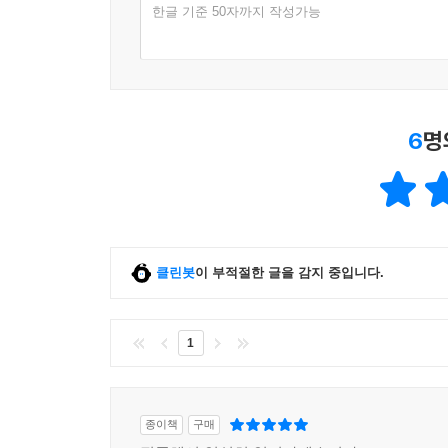
한글 기준 50자까지 작성가능
계속해서 저임금 노동에 머무를 수밖에 없다. 소득
벗어나는 데 제대로 된 역할을 하지 못하게 만드
어려워지는데, 노동소득이 없는 여성, 아동, 노인
지리적 요소나 인종처럼 빈곤 문제에서 간과되기 
6
명
여러 빈곤의 정의와 측정법, ‘빈곤선’을 설정하려는
지적한다. ‘연대를 연민으로 대체하’기 쉽고,
‘선별주의’보다는 모든 시민에게 동등한 관심과 
방안이라고 보는 이유다.
클린봇
이 부적절한 글을 감지 중입니다.
1
종이책
구매