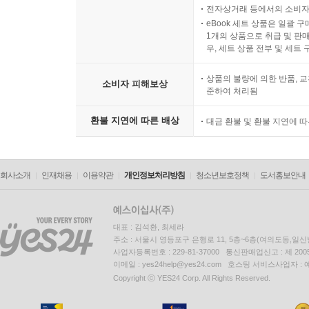
전자상거래 등에서의 소비자
eBook 세트 상품은 일괄 
1개의 상품으로 취급 및 판매
우, 세트 상품 전부 및 세트
상품의 불량에 의한 반품, 교
소비자 피해보상
준하여 처리됨
환불 지연에 따른 배상
대금 환불 및 환불 지연에 
회사소개
인재채용
이용약관
개인정보처리방침
청소년보호정책
도서홍보안내
대표 : 김석환, 최세라
주소 : 서울시 영등포구 은행로 11, 5층~6층(여의도동,일신
사업자등록번호 : 229-81-37000 통신판매업신고 : 제 200
이메일 : yes24help@yes24.com 호스팅 서비스사업자 :
Copyright ⓒ YES24 Corp. All Rights Reserved.