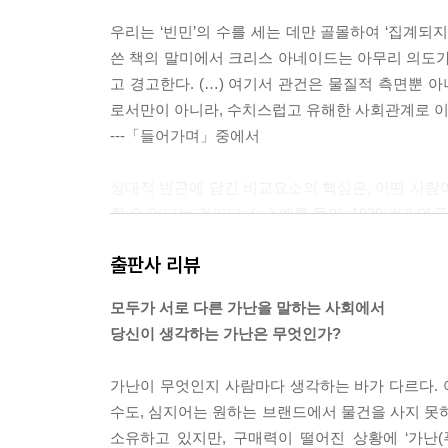
우리는 ‘빈민’의 수를 세는 데만 골몰하여 ‘집계되지
쓴 책의 말미에서 크리스 아네이드는 아무리 의도가
고 경고한다. (…) 여기서 관건은 물질적 측면뿐
로서만이 아니라, 수치스럽고 유해한 사회관계로 이
---「들어가며」중에서
상대적 빈곤에 담긴 비교요소의 핵심은, 어떤 사람
할 수 있다는 것이다. (…) 예를 들어, 1930년대
대적으로 바라보는 관점에서 이러한 비교는 잘못된 
출판사 리뷰
기 때문이다. 이보다 짧은 기간으로 보아도 일반적인
사람들에게 무슨 짓을 하고 있는지 생각하지 않은 채
모두가 서로 다른 가난을 말하는 사회에서
면 값비싼 난방 방식이나 감당하기 힘든 고급 슈퍼
당신이 생각하는 가난은 무엇인가?
르기까지 다양하며 최근에 등장한 이러한 항목이 특
---「1장 빈곤의 정의」중에서
가난이 무엇인지 사람마다 생각하는 바가 다르다. 
수도, 심지어는 원하는 브랜드에서 물건을 사지 못하는
가족과 빈곤에 관한 북아일랜드의 한 연구는 ‘절대적’
소유하고 있지만, 구매력이 떨어진 상황에 ‘가난(
한 지출이 좋은 사례다. 이런 지출은 필수적이지 