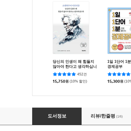
당신의 인생이 왜 힘들지
1일 1단어 1
않아야 한다고 생각하십니
경제공부
까
452건
15,750
원
(10% 할인)
15,300
원
(10
풍요의 시대, 무엇이 가난인가
도서정보
리뷰/한줄평
(1/6)