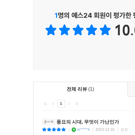
연구하는 학자이자 반빈곤 활동가로 일했고, 지금
자체 상품이냐 같은) 품질, 그리고 (다수가 이용하는
책에서 가난을 어떻게 정의하고, 측정하고 해결할
1
명의 예스24 회원이 평가한
---「1장 빈곤의 정의」중에서
제시한다.
10.
라운트리가 했던 연구 중에서 ‘빈민층은 부족한 소득
금전 개념이 없어 돈을 함부로 쓰는 사람이 가난해
단지 신체적일 뿐 아니라 사회적이기도 하다는 점을 
‘가난 혐오’의 긴 역사와 그 허상
간일 뿐이다. [인간은] ‘배만 겨우 채우며’ 살 수 
수적인 무언가를 줄여야만 얻을 수 있기 때문에 그들
코로나19로 저금리가 계속되고, 노동소득이 줄어
---「1장 빈곤의 정의」중에서
‘벼락 거지’라는 표현을 반복해 사용했다. 지금 당장
가난을 무지, 무능, 실패에 따르는 징벌로 인식하게
“내가 언어를 수집한 대상인 그 많은 사람들이 공통
같은 문화와 결합해 ‘빈곤은 곧 실패’라는 인식으
화 때문에 타인의 눈에 비인간적인 존재가 된다. 타
사람들이 오히려 부자들보다 합리적이라고 말한다.
전체 리뷰
(1)
자신이 문제라고 인식하게 만드는 ‘상징적 배제 전략
아니라 시간, 건강, 사회적 관계까지 모든 자원을 
은 이렇게 ‘하나의 유령, 즉 사회적으로 구성되는 유
1
사회경제적 불평등을 정당화한다. 또 우월함을 근거로
한 유명 투자전문가는 “가난은 병”, 돈을 모르는
구조적 원인을 은폐한다. 여기서 타자화 과정에 
팬데믹으로 기존 복지 제도의 구멍이 드러나고, 
풍요의 시대, 무엇이 가난인가
종이책
극심할 것이라고 짐작할 수 있다.
공포와 ‘복지 의존’, ‘복지 탈취’ 같은 허상의 혐
m*****4
2023-12-31
신고
|
|
|
---「4장 빈곤 담론: 타자화에서 존중까지」중에서