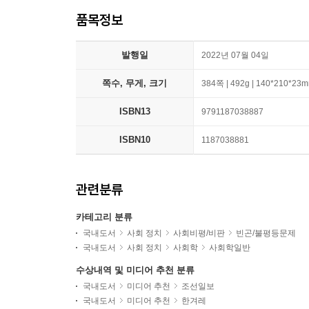
품목정보
발행일
2022년 07월 04일
쪽수, 무게, 크기
384쪽 | 492g | 140*210*23
ISBN13
9791187038887
ISBN10
1187038881
관련분류
카테고리 분류
국내도서
사회 정치
사회비평/비판
빈곤/불평등문제
국내도서
사회 정치
사회학
사회학일반
수상내역 및 미디어 추천 분류
국내도서
미디어 추천
조선일보
국내도서
미디어 추천
한겨레