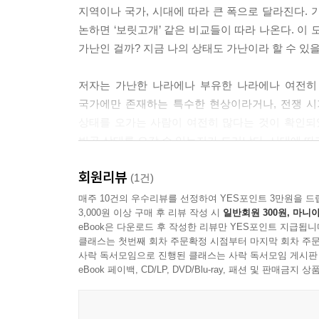
지역이나 국가, 시대에 따라 큰 폭으로 달라진다.
달에 필수적이라고 느끼는 입장 사이에서 저소득층 양
논하면 ‘보릿고개’ 같은 비교들이 따라 나온다. 이 모
고민이 나타나는데, 어린이의 숙제를 중시하는 쪽
가난인 걸까? 지금 나의 상태도 가난이라 할 수 있
그렇지 않다. 이 갈등은 타인이 ‘도덕적 판단과 정당
---「1장 빈곤의 정의」중에서
저자는 가난한 나라에나 부유한 나라에나 여전히
국가에만 존재하는 특수한 현상이라거나, 전쟁 시
엘리자베스 다울러와 수지 레더는 “음식은 그 사람
상태를 오가는 사람이 여전히 많다는 것이 확인되
낸다”고 말한다. 음식은 ‘정체성을 표현하는 도구이
빈곤 상태를 오갈 수 있는지가 드러났다. 시대에 따
식품을 구하기 위한 발품 팔이, 특히 자녀가 있는 
수 없게 되자, 태블릿PC나 스마트폰이 어린이의 
상황에서 새로운 식단을 시도하는 위험, 식사를 사
회원리뷰
(1건)
사회적인 필요로 나타나는 사례다.
가난이라는 문제를 해결하기 위해서는 국가, 지역,
매주 10건의 우수리뷰를 선정하여 YES포인트 3만원을 드
---「1장 빈곤의 정의」중에서
3,000원 이상 구매 후 리뷰 작성 시
일반회원 300원, 마니아
실효성 있는 해법을 마련하기 위해서는 숫자로만 
eBook은 다운로드 후 작성한 리뷰만 YES포인트 지급됩니
책은 다음과 같이 구성으로 빈곤을 면밀하게 정의하
필요가 사회적·문화적으로 조건 지어지는 현상은 [
클래스는 첫번째 회차 주문확정 시점부터 마지막 회차 주문
사락 독서모임으로 진행된 클래스는 사락 독서모임 게시판
비는 상대적 박탈이 발생할 수 있는 장인 동시에 
책의 1장에서는 가장 기본적인 빈곤 정의부터 최
eBook 페이백, CD/LP, DVD/Blu-ray, 패션 및 판매금
면, “빈민은 … ‘결함 있는 소비자’로 재구성된다.”
3장에서는 빈곤과 불평등의 관계와 상호작용에 대
acquisition’를 조성하는 탓에, 빈곤층 양육
‘행위주체성’을 토대로 이들의 생활과 정치 영역
적은 돈으로는 가장 기본적인 의류와 신발의 필요를 