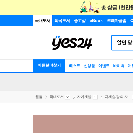
국내도서
외국도서
중고샵
eBook
크레마클럽
C
빠른분야찾기
베스트
신상품
이벤트
바이백
매
웰컴
국내도서
자기계발
처세술/삶의 자...