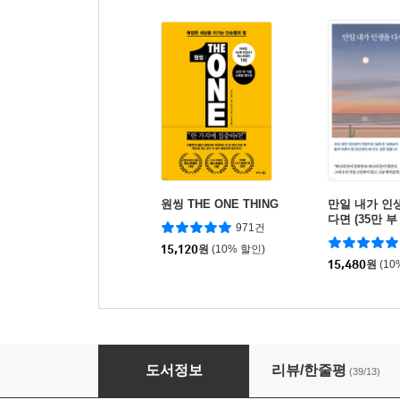
원씽 THE ONE THING
만일 내가 인
다면 (35만 
971건
에디션)
15,120
원
(10% 할인)
15,480
원
(10
지금의 나로 충분하다
도서정보
리뷰/한줄평
(39/13)