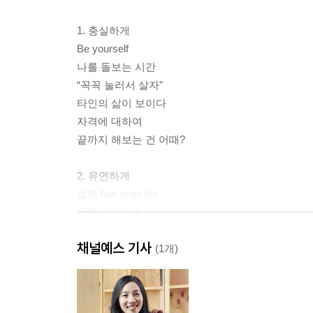
1. 충실하게
Be yourself
나를 돌보는 시간
“꼭꼭 눌러서 살자”
타인의 삶이 보이다
자격에 대하여
끝까지 해보는 건 어때?
2. 유연하게
삶의 Not to do list
웃음 바이러스
세상을 다시 배우다 - 사내정치에 입문하다
채널예스 기사
세상을 다시 배우다 - 프로젝트 매니저가 되다
(1개)
나를 지키는 법
비효율 속에서 효율적으로 성장하다
나는 이런 사람이야