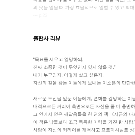
의 옷을 입을 때 가장 효율적으로 일할 수 있고 최대
--- p.23
나는 이직하는 과정에서 약 서른 곳에 지원을 했고, 
출판사 리뷰
걸친 면접 후 최종 합격을 했다. 내가 원하던 국
있고, 나보다 더 적임자가 있어 안 됐을 수도 있다.
을 구체화했다는 사실이다. 어차피 인생은 여러 문
“목표를 세우고 열망하되,
니까.
진짜 소중한 것이 무엇인지 잊지 않을 것.”
--- p.61
내가 누구인지, 어떻게 살고 싶은지,
자신의 길을 찾는 이들에게 보내는 이소은의 단단한
작가 엘리자베스 길버트는 《빅 매직》이라는 책에
“Done is better than good.”
새로운 도전을 앞둔 이들에게, 변화를 갈망하는 이들
무언가를 완성해내는 것이 잘해내는 것보다 중요하
내적으로든 커리어 측면으로든 자신을 좀 더 충만하게
별 생각 없이 하던 도전도 나이가 들면서 심사숙고 
그 안에서 얻은 깨달음들을 한 권의 책 《지금의 나
일도 흔해졌다.
이 책은 남들보다 조금 독특한 이력을 가진 한 사람
‘Good’인지 고민하다가 ‘Done’을 놓치는 것이
사람이 자신의 커리어를 개척하고 프로페셔널로 성장
서가는데 혼자 제자리에, 아니 오히려 뒷걸음치고 있나