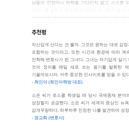
남들의 인정이나 허락을 기다리지 말고 스스로 파워풀해질
거리낌 없이 음악 공책을 찢어 연필로 악보를 그리고
무언가를 잘하고 싶어 재고 따지다 포기하지 말고, 때
시 소환해보고 싶다. 그 시절의 내가 지금의 나에게
잊지 않을 것. 쉬운 길보다는 옳은 길을, 남이 좋
“소은아, 너 뒤처지지 않았어. 그리고 뒤처졌다 해도 괜찮아
신호를 무시하지 않을 것. 이소은이 삶에서 길어 올
--- p.68
추천평
가수이자 미국 변호사 이소은. 그녀는 십 대에는 
대에는 프로페셔널로서 능력을 키우고 성장하기 위해
현대인은 한 방향을 보며 나아가는 사고방식, 즉 ‘선형적 
자신답게 산다는 건 뭘까. 그것은 원하는 대로 감
보내지 않았다. 가수, 미국 변호사, 국제기구 부의
쪽으로 직선을 그리며 우리 삶과 커리어의 방향을 
포함하는 것이라고, 또한 시간과 환경에 따라 계
있다. 그녀의 이야기는 나답게, 충실하게, 유연하게
것 같고, 실패할 것 같은 불안감이 찾아온다. 하지만
진학해 변호사가 된 그녀다. 그녀는 자기답게 살기
운 점을 찍고, 때론 대각선을 그리며 가는 것이 우리
것의 정의를 매일 새로 쓰는 용기를 발휘한 덕
나는 이직하는 과정에서 약 서른 곳에 지원을 했고, 
--- p.75
기울여보시라. 아주 중요한 인사이트를 얻을 수 있다
걸친 면접 후 최종 합격을 했다. 내가 원하던 국
- 최인아 (최인아책방 대표)
있고, 나보다 더 적임자가 있어 안 됐을 수도 있다
입사 후 낯선 세계에서 힘겨워하는 내가 안쓰러워 
길을 구체화했다는 사실이다. 어차피 인생은 여러
“여기 방식에 익숙해지려면 최소한 1, 2년이 걸릴 
소은 씨가 로스쿨 학생일 때 당시 국제중재 분야
것이니까. -본문 중에서
시간이 지나서야 동료의 말뜻을 이해할 수 있었다
성장할지 궁금했다. 소은 씨가 세계의 중심인 뉴
를 익히는 데는 시간과 인내가 필요했던 것이다. 하
감개무량하다. 하루하루 진정한 나를 발견하며 성장하
“여전히 흔들리고, 여전히 길을 찾고, 여전히 설렌다!
고, 가는 곳마다 막히는 현실에 혼란스러웠다. 고지
- 정교화 (변호사)
#커리어 #자기관리 #유연함 #여성 #프로페셔널 #협
움보다 거대한 조직에서 정치적인 관계를 이해하고 