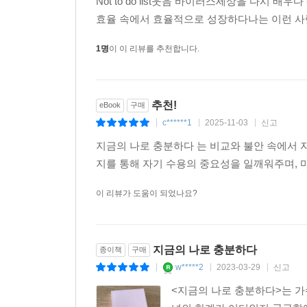
Not to do list웃음 바이러스세상을 다시
마음에서 나오는 내적인 힘은 때로는 철저한 준비보
효율 속에서 효율적으로 성장하다나는 이런 사람
떤 준비보다 가장 현실적으로 필요한 요소이다. 
조금 부족한 80퍼센트에서 플러스알파를 이끌어내 9
1명
이 이 리뷰를 추천합니다.
연습을 통해 길러진 자신감은 곧 실력이 된다.
--- p.174
추천!
eBook
구매
내가 무엇을 할 때 늘 겪는 과정이 있다.
c******1
2025-11-03
신고
|
|
|
흥분 - 준비 - 후회 -걱정 -그리고 “에라 모르겠다.”
지금의 나로 충분하다 는 비교와 불안 속에서 
그 마지막 단계로 전환이 되는 순간이었다. 앉아 있
지를 통해 자기 수용의 중요성을 일깨워주며, 마음의 평화를 
고 무대 중앙으로 갔다. 문득 ‘뒤에 밴드만 있으면 
야. 네 온 마음을 다해 퍼포먼스를 하자.’ 단상에
이 리뷰가 도움이 되었나요?
었다.
--- p.192
지금의 나로 충분하다
종이책
구매
지난 이십 대와 삼십 대, 나를 몰아붙이며 악바리처
w*****2
2023-03-29
신고
|
|
|
나에게 조금 더 너그러웠어도 충분히 잘했을 텐데.
<지금의 나로 충분하다>는 가
인지, 알맞고 바른 정도를 어떻게 지킬 수 있는지,