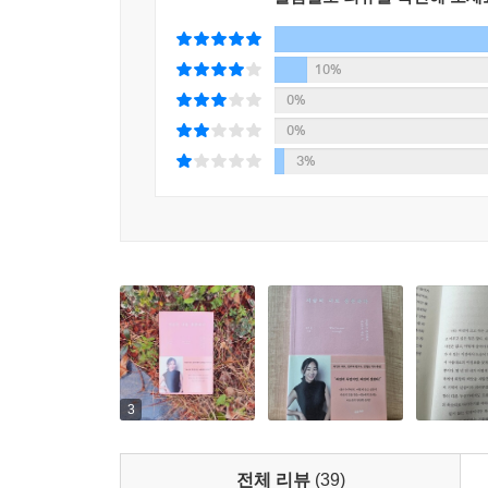
스로를 억압하면서 이미 변화하고 있는 나를 리셋하
써나가고, 나 자신을 잃지 않는 적절한 가면을 찾아
‘나는 이 프로젝트를 맡을 리더가 아니야’, 혹은 ‘
자기 자신을 향한 건강한 엄격함과 너그러움 사이에
코드가 안 맞아’라는 섣부른 판단으로 관계의 발전을
10%
것이 무엇인지 잊지 말라고, 죽을 것 같은 절망과 
류를 범할 위험성도 있다. 우리 사회에서 흔히 볼 수
0%
깨달으라고. 단 한 사람에게라도 가닿기를 바라는 마
이야’라는 생각에서 비롯되지 않던가.
0%
--- p.126
3%
나는 여전히 크고 작은 고민에 싸여 있고 미래는 
살아야 한다는 결론도 없다. 다만 지금 내가 서 
시인 마야 안젤루는 “어느 곳에도 속하지 않는다는 
이야기를 써 내려갔을 뿐이다. 몇 년 뒤 내가 어떻
는 이 말을 내 삶에 적용하기 위해 간절히 노력하는
때 이 기억이 길잡이가 되어주길 바란다. 더 욕
력서에 나열된 어울리지 않는 요소 사이사이에 나
다가가기를 바라본다. -에필로그 중에서
서 지금의 나로 수많은 내일을 향해 건너가는 것이 
--- p.132
“변호사이지만 가수 생활을 그만두지 않았다는 이야
요?”
3
우리 사회는 소속이나 타이틀에 민감하다. 이력서
랩되는 것에 익숙하고 특정 카테고리에 들어가야 한
전체 리뷰
(39)