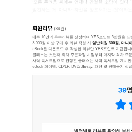
수많은 키워드 속에서 매일 스스로를 단련하며 자
‘모든 두려움 뒤에는 언제나 간절한 소망이 있다.’
‘효과적으로 내 목소리를 내는 법’이었다. 그렇게 
발견하는 게 아니라 자신을 창조해가는 것’이라는
--- p.87
완벽주의, 강박, 두려움, 불안, 스트레스, 망설임
‘창조해가는 과정’을 오롯이 경험할 수 있다. 그리고
설렘이라는 감정이 동반했다. 이소은은 가수로 왕
당신의 삶은 성공한 것”이라는 책 속의 말처럼 그녀는
다양한 상사를 만나면서 오직 하나의 생각뿐이었다
회원리뷰
(39건)
로스쿨에 합격했지만, 어디까지 바닥으로 떨어질 수
- 양영은 (KBS 기자)
‘내 일만 하자.’
매주 10건의 우수리뷰를 선정하여 YES포인트 3만원을 드
경험으로 배울 점’을 절묘하게 찾아냈다. 그녀는 말
사실 목표는 명확하다. 일이 되게 하는 것. 내 일을
3,000원 이상 구매 후 리뷰 작성 시
일반회원 300원, 마니아
교훈을 얻는다.” 두려워하고 걱정하고 힘들어하는 
eBook은 다운로드 후 작성한 리뷰만 YES포인트 지급됩니
“할 수 있는 건 다 해보고, 그래도 안 되면, 그건 내
뒤에는 자신의 내면을 확장시키고 싶은 갈망이 있
클래스는 첫번째 회차 주문확정 시점부터 마지막 회차 주문
--- p.100
사락 독서모임으로 진행된 클래스는 사락 독서모임 게시판
스스로가 답답해도, 자기 자신을 받아들이고 사랑하
eBook 페이백, CD/LP, DVD/Blu-ray, 패션 및 판매금
몸을 돌보는 것 못지않게 정신을 돌보는 것 또한 중
지난 이십 대와 삼십 대, 나를 몰아붙이며 악바리처
에도 해가 될 수 있다. 근본적으로 독이 있는 조직 
나에게 조금 더 너그러웠어도 충분히 잘했을 텐데
갈등과 가스라이팅을 겪으면서 수차례 내 능력과 
39
명
어디인지, 알맞고 바른 정도를 어떻게 지킬 수 있는
다. 폭력적이고 독이 되는 문화에 오래 머물면 자
런 업무 환경을 변화시키거나, 그것이 어렵다면 그
변호사 시험에 합격한 후 이소은은 뉴욕 로펌에서
--- p.112
부의장으로 재직했다. 화려해 보이는 커리어 
소수인종이자 여성으로 살며 프로페셔널 세계에서
지금껏 살면서 ‘나는 이런 사람이야(I am one of those
대처했고 때론 육체와 정신이 상할 정도로 스스로를 
별점별로 리뷰를 확인해 보세