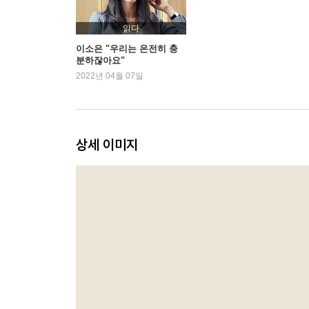
“당신은 어디에 속한 사람인가요?”
내 인생의 프리 에이전트
읽다
이소은 "우리는 온전히 충
분하잖아요"
3. 담대하게
2022년 04월 07일
쇼 미 더 머니!
내가 화이트와인을 마시는 이유
출장길에서 나와 만나다 - 플러스알파를 끌어내는 
출장길에서 나와 만나다 - 인생은 희극이다
상세 이미지
진심의 가치
‘The best’보다 ‘My best’
4. 행복하게
나는 나의 넉넉한 주인
컨트리뷰터
나의 ‘한 사람’들
잊지 못할 눈빛들
여성으로 산다는 것