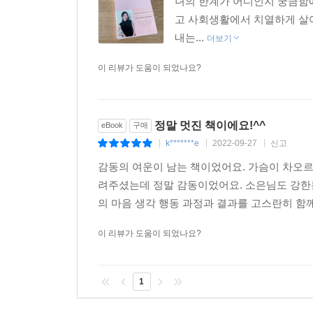
녀의 한계가 어디인지 궁금함에
최근에 언니가 이런 말을 한 적이 있다.
고 사회생활에서 치열하게 살
“소은아, 언니는 요즘 정말 끝내주는 B Plus야. 그
내는...
더보기
음대에서 학생들을 가르치랴, 연주 활동하랴, 연습하랴
신의 기준을 낮춰야 한다는 것도, 조금 덜 열심히 살
이 리뷰가 도움이 되었나요?
노력을 스스로 인정하고 자신에게 너그러울 줄 아는
--- p.219
정말 멋진 책이에요!^^
eBook
구매
k*******e
2022-09-27
신고
|
|
|
감동의 여운이 남는 책이었어요. 가슴이 차오르
려주셨는데 정말 감동이었어요. 소은님도 강한
의 마음 생각 행동 과정과 결과를 고스란히 함께
이 리뷰가 도움이 되었나요?
1