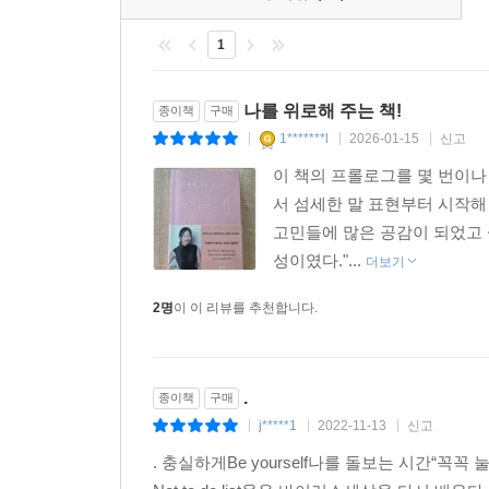
는 요즘 시대에 말이다. ‘N잡러’, ‘사이드 허슬’
에서도 개인의 정체성에 따라 동질감과 이질감을 느
1
--- p.139
나를 위로해 주는 책!
종이책
구매
소속에 얽매이지 않고 ‘살아내기’는 내 인생에서 지
1*******l
2026-01-15
신고
회사에서 한결같이 일했다면, 직업을 하나로 이어갔다
|
|
|
로도 있을 것이다. 괜히 인생을 지나치게 복잡하게 
이 책의 프롤로그를 몇 번이나
에 안주하지 않고 이런저런 시도를 하며 나만의 독특
서 섬세한 말 표현부터 시작해
--- p.141
고민들에 많은 공감이 되었고 
성이였다."...
더보기
2명
이 이 리뷰를 추천합니다.
현역 가수 생활을 할 때처럼 소속사나 매니저를 통하
었다. 특정한 기준이나 범위도 없이, 광고의 종류
물어보기도 힘든 문제였다. 소위 말해 나 자신의 ‘
량, 그리고 내가 창출할 가치를 비교할 기준을 최대
.
종이책
구매
--- p.150
j*****1
2022-11-13
신고
|
|
|
. 충실하게Be yourself나를 돌보는 시간“
어떤 일을 하기에 완벽히 준비된 때란 없을 수도 있다