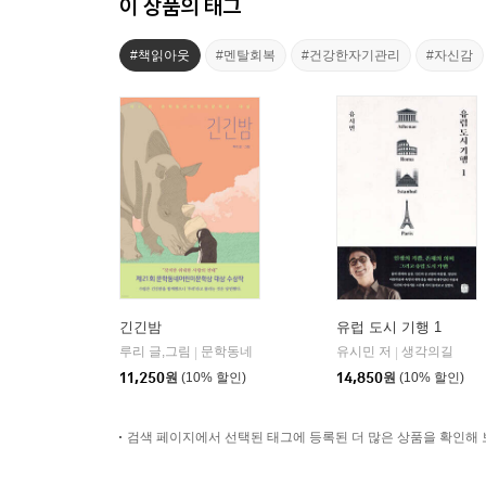
이 상품의 태그
#책읽아웃
#멘탈회복
#건강한자기관리
#자신감
긴긴밤
유럽 도시 기행 1
루리 글,그림
문학동네
유시민 저
생각의길
|
|
11,250
원
(10% 할인)
14,850
원
(10% 할인)
검색 페이지에서 선택된 태그에 등록된 더 많은 상품을 확인해 