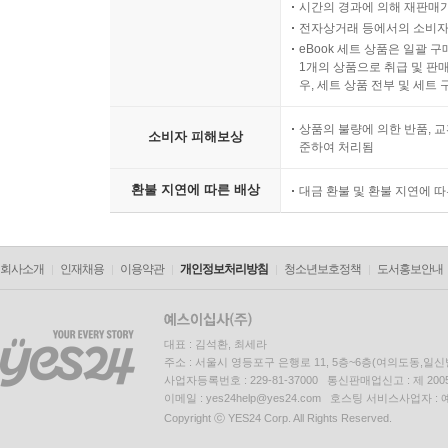
시간의 경과에 의해 재판매가
전자상거래 등에서의 소비자
eBook 세트 상품은 일괄 
1개의 상품으로 취급 및 판매
우, 세트 상품 전부 및 세트
상품의 불량에 의한 반품, 교
소비자 피해보상
준하여 처리됨
환불 지연에 따른 배상
대금 환불 및 환불 지연에 
회사소개
인재채용
이용약관
개인정보처리방침
청소년보호정책
도서홍보안내
대표 : 김석환, 최세라
주소 : 서울시 영등포구 은행로 11, 5층~6층(여의도동,일신
사업자등록번호 : 229-81-37000 통신판매업신고 : 제 200
이메일 : yes24help@yes24.com 호스팅 서비스사업자 :
Copyright ⓒ YES24 Corp. All Rights Reserved.