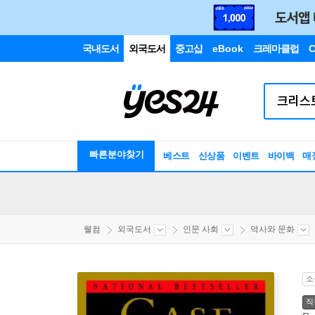
국내도서
외국도서
중고샵
eBook
크레마클럽
C
빠른분야찾기
베스트
신상품
이벤트
바이백
매
웰컴
외국도서
인문 사회
역사와 문화
소
직