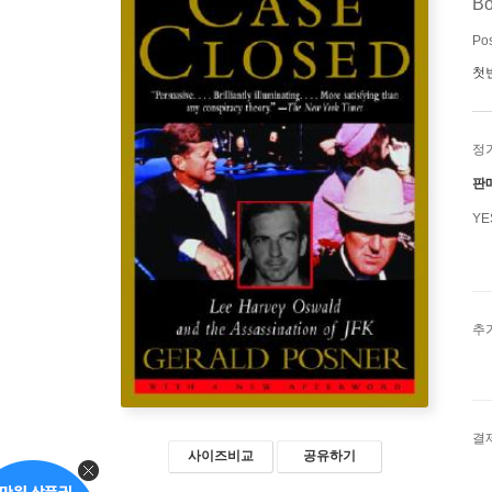
B
Pos
첫
정
판
Y
추
결
사이즈비교
공유하기