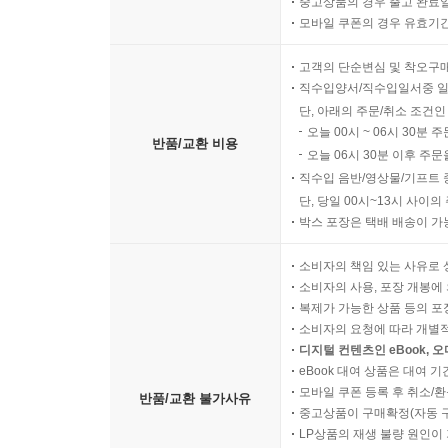
중고상품의 경우 출고 완료일
모바일 쿠폰의 경우 유효기간(
고객의 단순변심 및 착오구
직수입양서/직수입일서중 일
단, 아래의 주문/취소 조건인
오늘 00시 ~ 06시 30분 
반품/교환 비용
오늘 06시 30분 이후 주문
직수입 음반/영상물/기프트 
단, 당일 00시~13시 사이
박스 포장은 택배 배송이 가
소비자의 책임 있는 사유로 
소비자의 사용, 포장 개봉에 
복제가 가능한 상품 등의 포장을 
소비자의 요청에 따라 개별
디지털 컨텐츠인 eBook, 
eBook 대여 상품은 대여 기
모바일 쿠폰 등록 후 취소/환
반품/교환 불가사유
중고상품이 구매확정(자동 
LP상품의 재생 불량 원인이 기