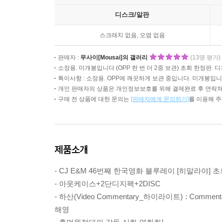
디스크/알판
스크래치 없음, 오염 없음
판매자 :
무사이[Mousai]의 갤러리
(13명 평가)
소장용. 미개봉입니다 (OPP 한 번 더 2중 보관) 초회 한정판. 디
특이사항 : 소장용. OPP에 깨끗하게 보관 중입니다. 미개봉입니
개인 판매자의 상품은 개인정보보호를 위해 결제완료 후 연락처
구매 전 상품에 대한 문의는
[판매자에게 문의하기]
를 이용해 
제품소개
- CJ E&M 46번째 한국영화 블루레이 [히말라야] 
- 아웃케이스+2단디지팩+2DISC
- 하산(Video Commentary_하이라이트) : Com
해영