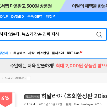
D/LP
DVD/BD
문구
/GIFT
티켓
독서유형검사
RBTI Lab
장안내
채널예스
사락
예스펀딩
클래스24
독서유형검사
주말에는 더욱 알뜰하게!
최대 2,000원 상품권 받으
드라마/코메디/...
히말라야 (초회한정판 2Disc
중고Blu-ray
6%
CJ E&M
2016년 10월 27일
원제 :
The Himalayas, 2015