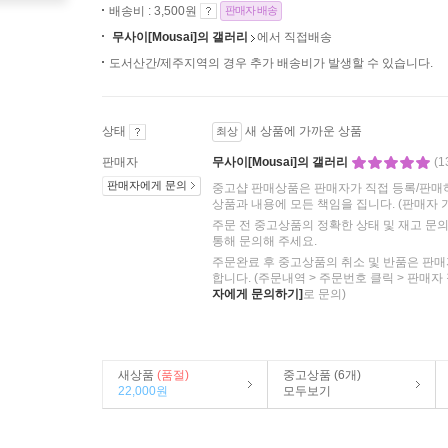
배송비 : 3,500원
판매자 배송
무사이[Mousai]의 갤러리
에서 직접배송
도서산간/제주지역의 경우 추가 배송비가 발생할 수 있습니다.
상태
새 상품에 가까운 상품
최상
판매자
무사이[Mousai]의 갤러리
(
판매자에게 문의
중고샵 판매상품은 판매자가 직접 등록/판매
상품과 내용에 모든 책임을 집니다.
(판매자 
주문 전 중고상품의 정확한 상태 및 재고 문
통해 문의해 주세요.
주문완료 후 중고상품의 취소 및 반품은 판매
합니다. (주문내역 > 주문번호 클릭 > 판매자
자에게 문의하기]
로 문의)
새상품
(품절)
중고상품 (6개)
22,000원
모두보기