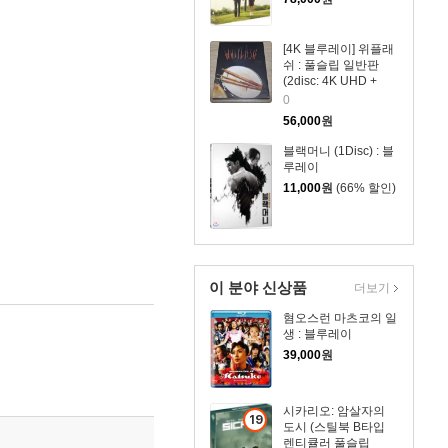
[4K 블루레이] 위플래
쉬 : 풀슬립 일반판
(2disc: 4K UHD +
2D)
0
56,000
원
블랙머니 (1Disc) : 블
루레이
11,000
원
(66% 할인)
이 분야 신상품
더보기
혐오스런 마츠코의 일
생 : 블루레이
39,000
원
시카리오: 암살자의
19
도시 (스틸북 B타입
세
렌티큘러 풀슬립