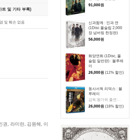
이
1,100장 넘버링 한정
91,000
원
판) : 블루레이
트 및 기타 부록)
상
상
염 및 훼손 없음
품
신과함께 : 인과 연
(1Disc 풀슬립 2,000
장 넘버링 한정판)
56,000
원
화양연화 (1Disc, 풀
슬립 일반판) : 블루레
이
26,000
원
(12% 할인)
동사서독 리덕스 : 블
루레이
감독:왕가위 출연:장국영, 장만옥, 장학우
26,000
원
(18% 할인)
김인권, 라미란, 김원해, 이