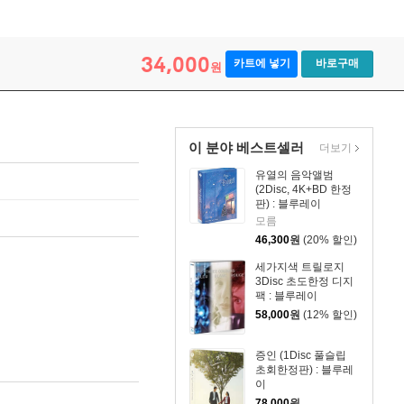
34,000
카트에 넣기
바로구매
원
이 분야 베스트셀러
더보기
유열의 음악앨범
(2Disc, 4K+BD 한정
판) : 블루레이
모름
46,300
원
(20% 할인)
세가지색 트릴로지
3Disc 초도한정 디지
팩 : 블루레이
58,000
원
(12% 할인)
증인 (1Disc 풀슬립
초회한정판) : 블루레
이
78,000
원