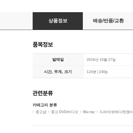
히말라야 (초회한정판 2Disc) : 블루레이
상품정보
배송/반품/교환
품목정보
발매일
2016년 10월 27일
시간, 무게, 크기
124분 | 240g
관련분류
카테고리 분류
중고샵
중고 DVD/비디오
Blu-ray
드라마/코메디/전쟁/