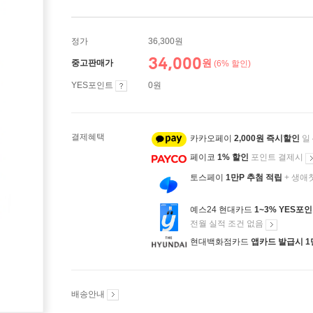
정가
36,300원
34,000
원
중고판매가
(6% 할인)
YES포인트
0원
결제혜택
카카오페이
2,000원 즉시할인
일
페이코
1% 할인
포인트 결제시
토스페이
1만P 추첨 적립
+ 생애
예스24 현대카드
1~3% YES포
전월 실적 조건 없음
현대백화점카드
앱카드 발급시 1
배송안내