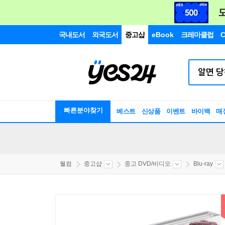
국내도서
외국도서
중고샵
eBook
크레마클럽
C
빠른분야찾기
베스트
신상품
이벤트
바이백
매
웰컴
중고샵
중고 DVD/비디오
Blu-ray