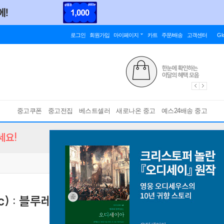
로그인
회원가입
마이페이지
카트
주문/배송
고객센터
Gl
중고쿠폰
중고전집
베스트셀러
새로나온 중고
예스24배송 중고
세요!
) : 블루레이