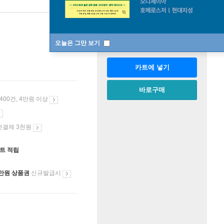
판매중
한정판매
수량
오늘은 그만 보기
카트에 넣기
바로구매
 400건, 4만원 이상
첫결제 3천원
인트 적립
만원 상품권
신규발급시