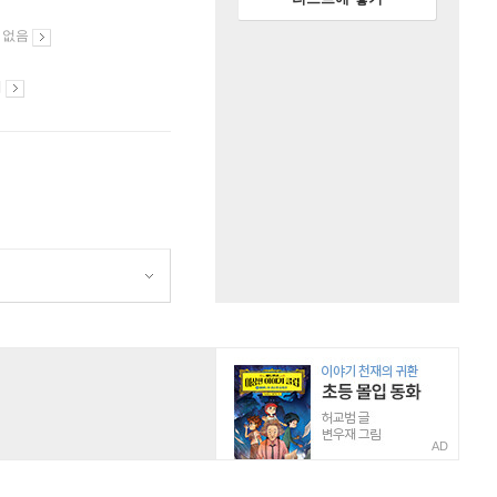
 없음
시
AD