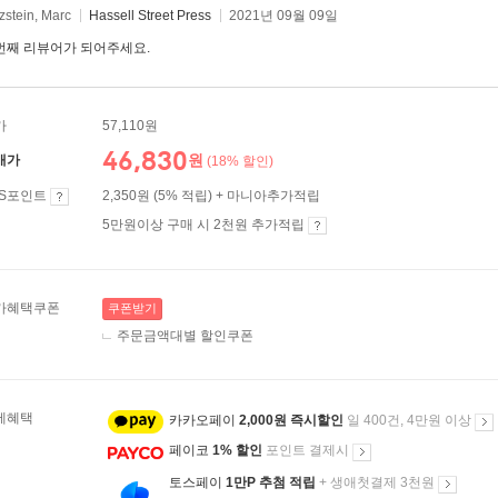
tzstein, Marc
Hassell Street Press
2021년 09월 09일
번째 리뷰어가 되어주세요.
가
57,110원
46,830
원
매가
(18% 할인)
ES포인트
2,350원 (5% 적립) + 마니아추가적립
5만원이상 구매 시 2천원 추가적립
가혜택쿠폰
쿠폰받기
주문금액대별 할인쿠폰
제혜택
카카오페이
2,000원 즉시할인
일 400건, 4만원 이상
페이코
1% 할인
포인트 결제시
토스페이
1만P 추첨 적립
+ 생애첫결제 3천원