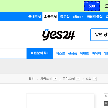
국내도서
외국도서
중고샵
eBook
크레마클럽
C
빠른분야찾기
베스트
신상품
이벤트
바이백
매
웰컴
외국도서
문학/소설
소설
소
직