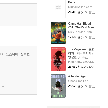
Bride
Djuna/Sellar, Gord(TRN)
26,400
원
(20% 할인)
Camp Half-Blood
#01 : The Wild Zone
Rick Riordan, Annabelle Oh
17,680
원
(35% 할인)
The Vegetarian 한강
작가『채식주의자』
우가 있습니다. 정확한
영문판 (미국판)
Han Kang/ Deborah Smith (TRN)
28,080
원
(20% 할인)
A Tender Age
Chang-rae Lee
니다.
25,520
원
(20% 할인)