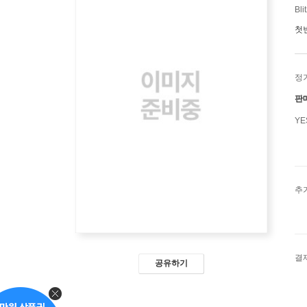
Bli
첫
정
판
Y
추
결
공유하기