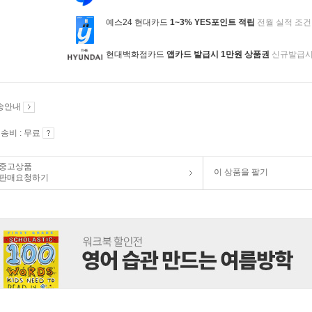
예스24 현대카드
1~3% YES포인트 적립
전월 실적 조건
현대백화점카드
앱카드 발급시 1만원 상품권
신규발급
송안내
송비 : 무료
중고상품
이 상품을 팔기
판매요청하기