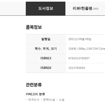
The Cradle Will Rock
도서정보
리뷰/한줄평
(0/0)
품목정보
발행일
2021년 09월 09일
쪽수, 무게, 크기
158쪽 | 399g | 156*234*11
ISBN13
9781013783937
ISBN10
101378393X
관련분류
카테고리 분류
외국도서
문학/소설
소설