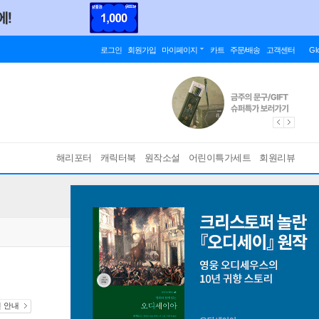
로그인
회원가입
마이페이지
카트
주문/배송
고객센터
Gl
해리포터
캐릭터북
원작소설
어린이특가세트
회원리뷰
션 안내