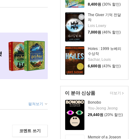
8,400
원
(30% 할인)
The Giver 기억 전달
자
Lois Lowry
7,000
원
(46% 할인)
Holes : 1999 뉴베리
수상작
Sachar, Louis
6,600
원
(43% 할인)
이 분야 신상품
더보기
Bonobo
펼쳐보기
You-Jeong Jeong
29,440
원
(20% 할인)
코멘트 쓰기
Memoir of a Joseon