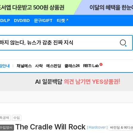
D/LP
DVD/BD
문구
/GIFT
티켓
독서유형검사
RBTI Lab
장안내
채널예스
사락
예스펀딩
클래스24
독서유형검사
AI 일문백답
의견 남기면 YES상품권!
득공제
수입
The Cradle Will Rock
[ Hardcover ]
수입양서
바인딩 & 에디