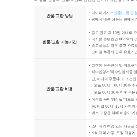
마이페이지 >
반품/교환 신청
반품/교환 방법
판매자 배송 상품은 판매자와
출고 완료 후 10일 이내의 
디지털 콘텐츠인 eBook의 
반품/교환 가능기간
중고상품의 경우 출고 완료일
모바일 쿠폰의 경우 유효기간(
고객의 단순변심 및 착오구
직수입양서/직수입일서중 일
단, 아래의 주문/취소 조건인
오늘 00시 ~ 06시 30분 
반품/교환 비용
오늘 06시 30분 이후 주문
직수입 음반/영상물/기프트 
단, 당일 00시~13시 사이
박스 포장은 택배 배송이 가
소비자의 책임 있는 사유로 
소비자의 사용, 포장 개봉에 