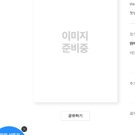
We
첫
정
판
Y
추
결
공유하기