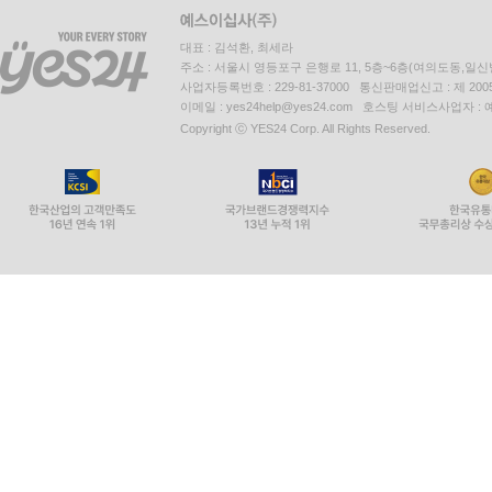
대표 : 김석환, 최세라
주소 : 서울시 영등포구 은행로 11, 5층~6층(여의도동,일신
사업자등록번호 : 229-81-37000 통신판매업신고 : 제 200
이메일 : yes24help@yes24.com 호스팅 서비스사업자 :
Copyright ⓒ YES24 Corp. All Rights Reserved.