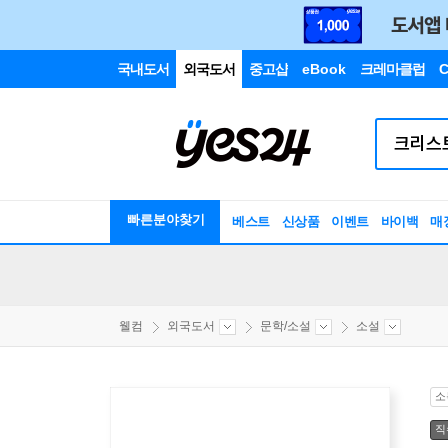
국내도서
외국도서
중고샵
eBook
크레마클럽
C
빠른분야찾기
베스트
신상품
이벤트
바이백
매
웰컴
외국도서
문학/소설
소설
소
직