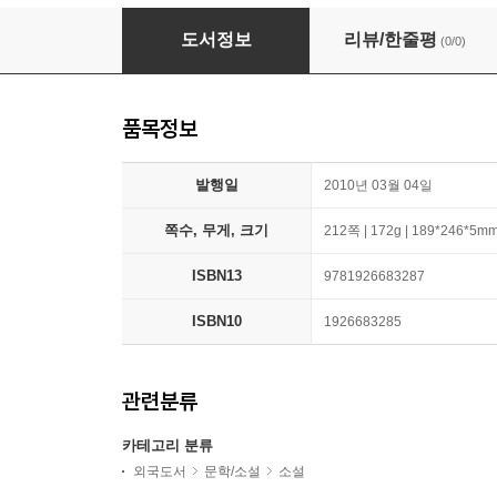
Irish Plays and Playwrights
도서정보
리뷰/한줄평
(0/0)
품목정보
발행일
2010년 03월 04일
쪽수, 무게, 크기
212쪽 | 172g | 189*246*5m
ISBN13
9781926683287
ISBN10
1926683285
관련분류
카테고리 분류
외국도서
문학/소설
소설