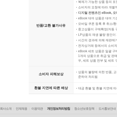
복제가 가능한 상품 등의 포장을 
소비자의 요청에 따라 개별
디지털 컨텐츠인 eBook, 
eBook 대여 상품은 대여 기
모바일 쿠폰 등록 후 취소/환
반품/교환 불가사유
중고상품이 구매확정(자동 
LP상품의 재생 불량 원인이 기
시간의 경과에 의해 재판매가
전자상거래 등에서의 소비자
eBook 세트 상품은 일괄 
1개의 상품으로 취급 및 판매
우, 세트 상품 전부 및 세트
상품의 불량에 의한 반품, 교
소비자 피해보상
준하여 처리됨
환불 지연에 따른 배상
대금 환불 및 환불 지연에 
회사소개
인재채용
이용약관
개인정보처리방침
청소년보호정책
도서홍보안내