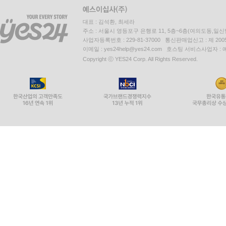
대표 : 김석환, 최세라
주소 : 서울시 영등포구 은행로 11, 5층~6층(여의도동,일신
사업자등록번호 : 229-81-37000 통신판매업신고 : 제 200
이메일 : yes24help@yes24.com 호스팅 서비스사업자 :
Copyright ⓒ YES24 Corp. All Rights Reserved.