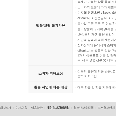
복제가 가능한 상품 등의 포장을 
소비자의 요청에 따라 개별
디지털 컨텐츠인 eBook, 
eBook 대여 상품은 대여 기
모바일 쿠폰 등록 후 취소/환
반품/교환 불가사유
중고상품이 구매확정(자동 
LP상품의 재생 불량 원인이 기
시간의 경과에 의해 재판매가
전자상거래 등에서의 소비자
eBook 세트 상품은 일괄 
1개의 상품으로 취급 및 판매
우, 세트 상품 전부 및 세트
상품의 불량에 의한 반품, 교
소비자 피해보상
준하여 처리됨
환불 지연에 따른 배상
대금 환불 및 환불 지연에 
회사소개
인재채용
이용약관
개인정보처리방침
청소년보호정책
도서홍보안내