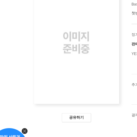
Bas
첫
정
판
Y
추
결
공유하기