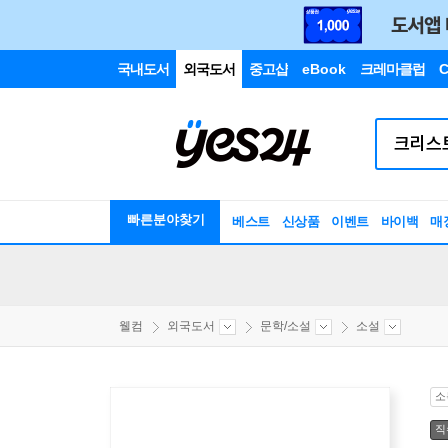
국내도서
외국도서
중고샵
eBook
크레마클럽
C
빠른분야찾기
베스트
신상품
이벤트
바이백
매
웰컴
외국도서
문학/소설
소설
소
직