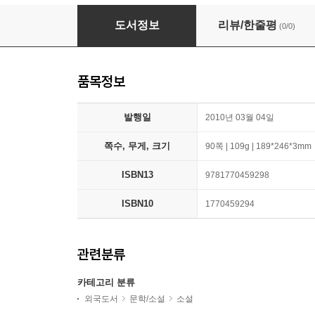
The Story of Porcelain
도서정보
리뷰/한줄평
(0/0)
품목정보
발행일
2010년 03월 04일
쪽수, 무게, 크기
90쪽 | 109g | 189*246*3mm
ISBN13
9781770459298
ISBN10
1770459294
관련분류
카테고리 분류
외국도서
문학/소설
소설