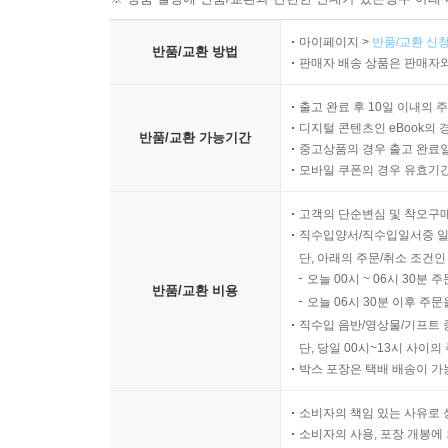
마이페이지 >
반품/교환 신청
반품/교환 방법
판매자 배송 상품은 판매자와
출고 완료 후 10일 이내의 
디지털 콘텐츠인 eBook의 
반품/교환 가능기간
중고상품의 경우 출고 완료일
모바일 쿠폰의 경우 유효기간(
고객의 단순변심 및 착오구
직수입양서/직수입일서중 일
단, 아래의 주문/취소 조건인
오늘 00시 ~ 06시 30분 
반품/교환 비용
오늘 06시 30분 이후 주문
직수입 음반/영상물/기프트 
단, 당일 00시~13시 사이
박스 포장은 택배 배송이 가
소비자의 책임 있는 사유로 
소비자의 사용, 포장 개봉에 