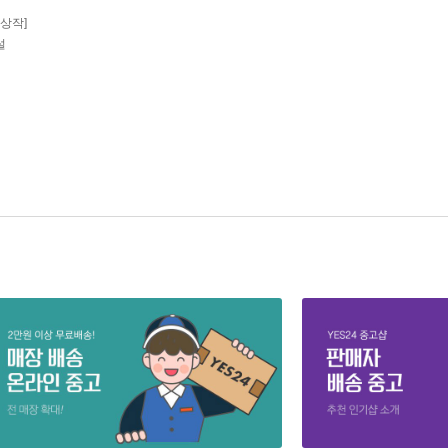
상작]
설