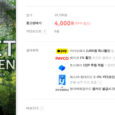
정가
10,700원
4,000
원
중고판매가
(63% 할인)
YES포인트
0원
결제혜택
카카오페이
2,000원 즉시할인
일
페이코
1% 할인
포인트 결제시
토스페이
1만P 추첨 적립
+ 생애
예스24 현대카드
1~3% YES포
전월 실적 조건 없음
현대백화점카드
앱카드 발급시 1
배송안내