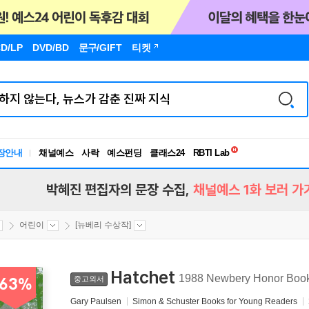
D/LP
DVD/BD
문구
/GIFT
티켓
독서유형검사
장안내
채널예스
사락
예스펀딩
클래스24
RBTI Lab
독서유형검사
박혜진 편집자의 문장 수집,
채널예스 1화 보러 가
어린이
[뉴베리 수상작]
Hatchet
1988 Newbery Honor Boo
중고외서
63%
Gary Paulsen
Simon & Schuster Books for Young Readers