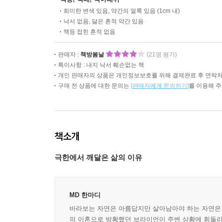
희미한 변색 있음, 약간의 얼룩 있음 (1cm 내)
낙서 없음, 닳은 흔적 약간 있음
책등 접힌 흔적 없음
판매자 :
책방봄날
(21명 평가)
특이사항 : 내지 낙서 훼손없는 책
개인 판매자의 상품은 개인정보보호를 위해 결제완료 후 연락처
구매 전 상품에 대한 문의는
[판매자에게 문의하기]
를 이용해 
책소개
극한에서 깨달은 삶의 이유
MD 한마디
바라보는 자연은 아름답지만 살아남아야 하는 자연은 
의 이혼으로 방황했던 브라이언이 주변 상황에 휘둘리지