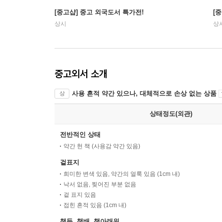
[중고샵] 중고 외국도서 특가전!
[
상시
상
중고외서 소개
사용 흔적 약간 있으나, 대체적으로 손상 없는 상품
상
상태정도(외관)
전반적인 상태
약간 헌 책 (사용감 약간 있음)
겉표지
희미한 변색 있음, 약간의 얼룩 있음 (1cm 내)
낙서 없음, 찢어진 부분 없음
겉 표지 있음
접힌 흔적 있음 (1cm 내)
책등, 책배, 책아래위