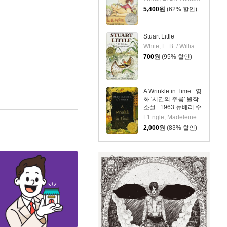
5,400
원
(62% 할인)
Stuart Little
White, E. B. / Williams, Garth
700
원
(95% 할인)
A Wrinkle in Time : 영
화 '시간의 주름' 원작
소설 : 1963 뉴베리 수
상작
L'Engle, Madeleine
2,000
원
(83% 할인)