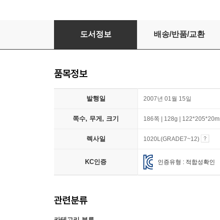
Hatchet
도서정보
배송/반품/교환
품목정보
발행일
2007년 01월 15일
쪽수, 무게, 크기
186쪽 | 128g | 122*205*20
렉사일
1020L(GRADE7~12)
KC인증
인증유형 : 적합성확인
관련분류
카테고리 분류