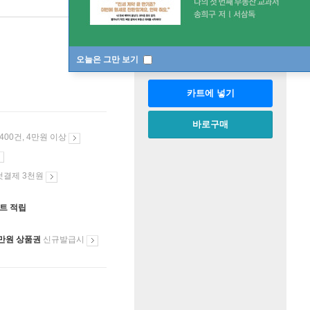
판매중
한정판매
수량
오늘은 그만 보기
카트에 넣기
바로구매
 400건, 4만원 이상
첫결제 3천원
인트 적립
만원 상품권
신규발급시