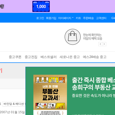
로그인
회원가입
마이페이지
카트
주문/배송
고객센터
Gl
중고쿠폰
중고전집
베스트셀러
새로나온 중고
예스24배송 중고
기
k
바인딩 & 에디션 안내
2007년 01월 15일
번역서 :
손도끼