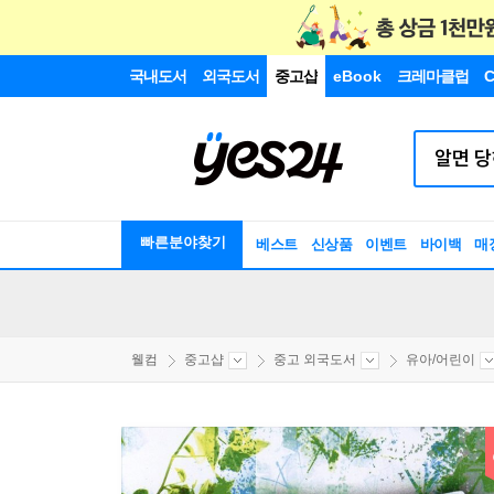
국내도서
외국도서
중고샵
eBook
크레마클럽
C
빠른분야찾기
베스트
신상품
이벤트
바이백
매
웰컴
중고샵
중고 외국도서
유아/어린이