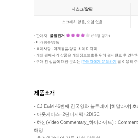
디스크/알판
스크래치 없음, 오염 없음
판매자 :
품절된거
(66명 평가)
미개봉품/양품
특이사항 : 미개봉품/양품 초회 디지팩
개인 판매자의 상품은 개인정보보호를 위해 결제완료 후 연락처
구매 전 상품에 대한 문의는
[판매자에게 문의하기]
를 이용해 
제품소개
- CJ E&M 46번째 한국영화 블루레이 [히말라야] 
- 아웃케이스+2단디지팩+2DISC
- 하산(Video Commentary_하이라이트) : Com
해영