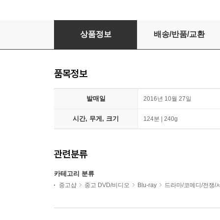
히말라야 (초회한정판 2Disc) : 블루레이
상품정보
배송/반품/교환
품목정보
발매일
2016년 10월 27일
시간, 무게, 크기
124분 | 240g
관련분류
카테고리 분류
중고샵
중고 DVD/비디오
Blu-ray
드라마/코메디/전쟁/