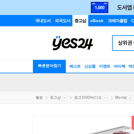
국내도서
외국도서
중고샵
eBook
크레마클럽
C
빠른분야찾기
베스트
신상품
이벤트
바이백
매
웰컴
중고샵
중고 DVD/비디오
Blu-ray