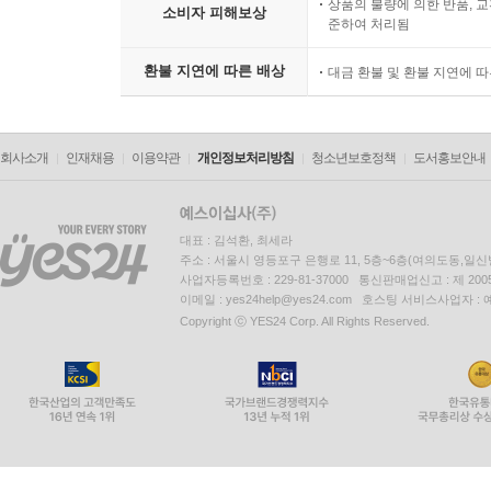
상품의 불량에 의한 반품, 교
소비자 피해보상
준하여 처리됨
환불 지연에 따른 배상
대금 환불 및 환불 지연에 
회사소개
인재채용
이용약관
개인정보처리방침
청소년보호정책
도서홍보안내
대표 : 김석환, 최세라
주소 : 서울시 영등포구 은행로 11, 5층~6층(여의도동,일신
사업자등록번호 : 229-81-37000 통신판매업신고 : 제 200
이메일 : yes24help@yes24.com 호스팅 서비스사업자 :
Copyright ⓒ YES24 Corp. All Rights Reserved.