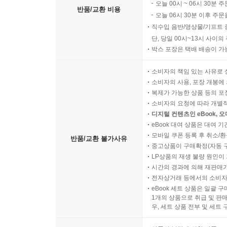
오늘 00시 ~ 06시 30분 
반품/교환 비용
오늘 06시 30분 이후 주문
직수입 음반/영상물/기프트 
단, 당일 00시~13시 사이
박스 포장은 택배 배송이 가
소비자의 책임 있는 사유로 
소비자의 사용, 포장 개봉에 
복제가 가능한 상품 등의 포장을 
소비자의 요청에 따라 개별
디지털 컨텐츠인 eBook, 
eBook 대여 상품은 대여 기
모바일 쿠폰 등록 후 취소/환
반품/교환 불가사유
중고상품이 구매확정(자동 
LP상품의 재생 불량 원인이 기
시간의 경과에 의해 재판매가
전자상거래 등에서의 소비자
eBook 세트 상품은 일괄 
1개의 상품으로 취급 및 판매
우, 세트 상품 전부 및 세트