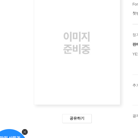
For
첫
정
판
Y
추
결
공유하기