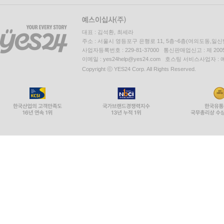
대표 : 김석환, 최세라
주소 : 서울시 영등포구 은행로 11, 5층~6층(여의도동,일신
사업자등록번호 : 229-81-37000 통신판매업신고 : 제 200
이메일 : yes24help@yes24.com 호스팅 서비스사업자 :
Copyright ⓒ YES24 Corp. All Rights Reserved.