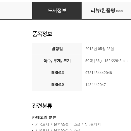
The Machine Stops
도서정보
리뷰/한줄평
(0/0)
품목정보
발행일
2013년 05월 23일
쪽수, 무게, 크기
50쪽 | 86g | 152*229*3mm
ISBN13
9781434442048
ISBN10
1434442047
관련분류
카테고리 분류
외국도서
문학/소설
소설
SF/판타지
외국도서
문학/소설
소설