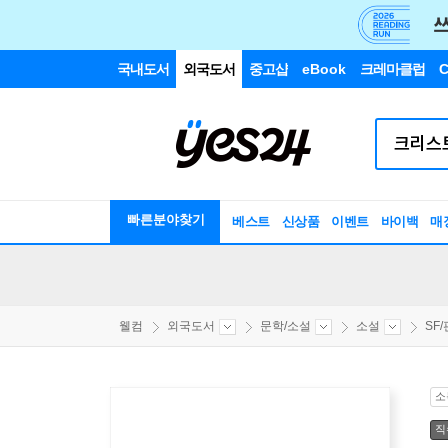
국내도서
외국도서
중고샵
eBook
크레마클럽
C
빠른분야찾기
베스트
신상품
이벤트
바이백
매
웰컴
외국도서
문학/소설
소설
SF
소
직