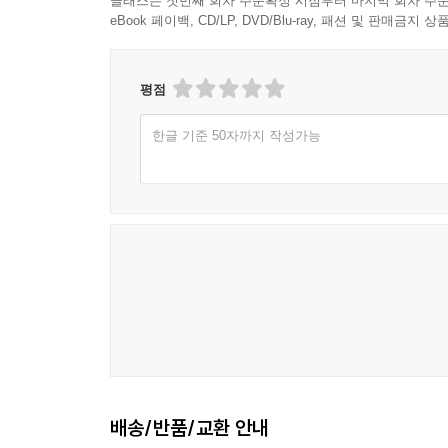
클래스는 첫번째 회차 주문확정 시점부터 마지막 회차 주문
eBook 페이백, CD/LP, DVD/Blu-ray, 패션 및 판매금
평점
한글 기준 50자까지 작성가능
배송/반품/교환 안내