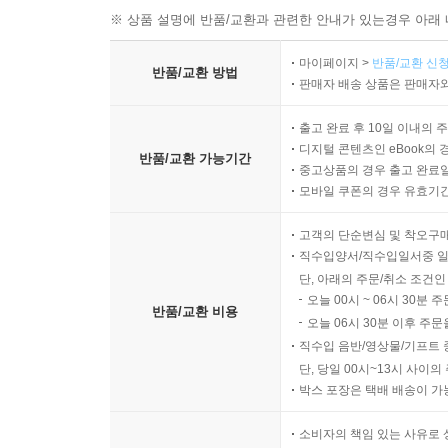
※ 상품 설명에 반품/교환과 관련한 안내가 있는경우 아래 
마이페이지 >
반품/교환 신청
반품/교환 방법
판매자 배송 상품은 판매자와
출고 완료 후 10일 이내의 
디지털 콘텐츠인 eBook의 
반품/교환 가능기간
중고상품의 경우 출고 완료일
모바일 쿠폰의 경우 유효기간(
고객의 단순변심 및 착오구
직수입양서/직수입일서중 일
단, 아래의 주문/취소 조건인
오늘 00시 ~ 06시 30분 
반품/교환 비용
오늘 06시 30분 이후 주문
직수입 음반/영상물/기프트 
단, 당일 00시~13시 사이
박스 포장은 택배 배송이 가
소비자의 책임 있는 사유로 