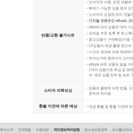
소비자의 사용, 포장 개봉에 
복제가 가능한 상품 등의 포장을 
소비자의 요청에 따라 개별
디지털 컨텐츠인 eBook, 
eBook 대여 상품은 대여 기
모바일 쿠폰 등록 후 취소/환
반품/교환 불가사유
중고상품이 구매확정(자동 
LP상품의 재생 불량 원인이 기
시간의 경과에 의해 재판매가
전자상거래 등에서의 소비자
eBook 세트 상품은 일괄 
1개의 상품으로 취급 및 판매
우, 세트 상품 전부 및 세트
상품의 불량에 의한 반품, 교
소비자 피해보상
준하여 처리됨
환불 지연에 따른 배상
대금 환불 및 환불 지연에 
회사소개
인재채용
이용약관
개인정보처리방침
청소년보호정책
도서홍보안내