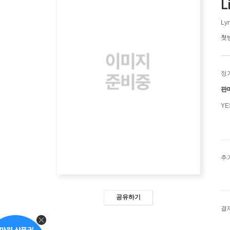
L
Lyn
첫
정
판
Y
추
공유하기
결