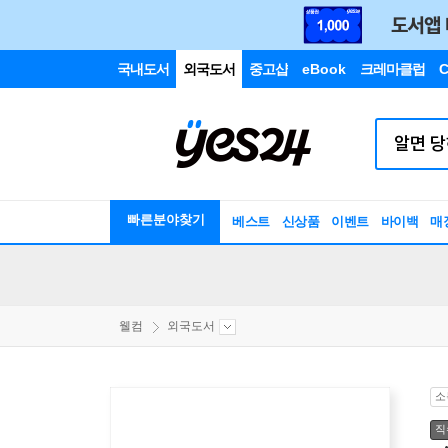
국내도서
외국도서
중고샵
eBook
크레마클럽
C
빠른분야찾기
베스트
신상품
이벤트
바이백
매
웰컴
외국도서
소
직