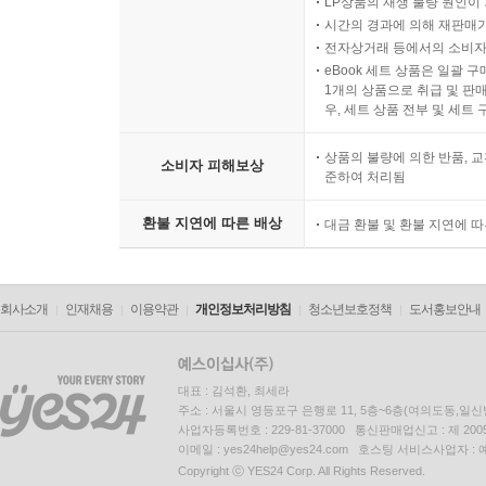
LP상품의 재생 불량 원인이 기
시간의 경과에 의해 재판매가
전자상거래 등에서의 소비자
eBook 세트 상품은 일괄 
1개의 상품으로 취급 및 판매
우, 세트 상품 전부 및 세트
상품의 불량에 의한 반품, 교
소비자 피해보상
준하여 처리됨
환불 지연에 따른 배상
대금 환불 및 환불 지연에 
회사소개
인재채용
이용약관
개인정보처리방침
청소년보호정책
도서홍보안내
대표 : 김석환, 최세라
주소 : 서울시 영등포구 은행로 11, 5층~6층(여의도동,일신
사업자등록번호 : 229-81-37000 통신판매업신고 : 제 200
이메일 : yes24help@yes24.com 호스팅 서비스사업자 :
Copyright ⓒ YES24 Corp. All Rights Reserved.