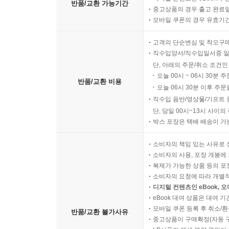
반품/교환 가능기간
중고상품의 경우 출고 완료일
모바일 쿠폰의 경우 유효기간(
고객의 단순변심 및 착오구
직수입양서/직수입일서중 일
단, 아래의 주문/취소 조건인
오늘 00시 ~ 06시 30분 
반품/교환 비용
오늘 06시 30분 이후 주문
직수입 음반/영상물/기프트 
단, 당일 00시~13시 사이
박스 포장은 택배 배송이 가
소비자의 책임 있는 사유로 
소비자의 사용, 포장 개봉에 
복제가 가능한 상품 등의 포장을 
소비자의 요청에 따라 개별
디지털 컨텐츠인 eBook, 
eBook 대여 상품은 대여 기
모바일 쿠폰 등록 후 취소/환
반품/교환 불가사유
중고상품이 구매확정(자동 