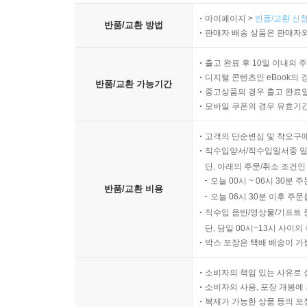
마이페이지 >
반품/교환 신청
반품/교환 방법
판매자 배송 상품은 판매자와
출고 완료 후 10일 이내의 
디지털 콘텐츠인 eBook의 
반품/교환 가능기간
중고상품의 경우 출고 완료일
모바일 쿠폰의 경우 유효기간(
고객의 단순변심 및 착오구
직수입양서/직수입일서중 일
단, 아래의 주문/취소 조건인
오늘 00시 ~ 06시 30분 
반품/교환 비용
오늘 06시 30분 이후 주문
직수입 음반/영상물/기프트 
단, 당일 00시~13시 사이
박스 포장은 택배 배송이 가
소비자의 책임 있는 사유로 
소비자의 사용, 포장 개봉에 
복제가 가능한 상품 등의 포장을 