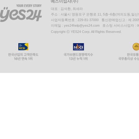
대표 : 김석환, 최세라
주소 : 서울시 영등포구 은행로 11, 5층~6층(여의도동,일신
사업자등록번호 : 229-81-37000 통신판매업신고 : 제 200
이메일 : yes24help@yes24.com 호스팅 서비스사업자 :
Copyright ⓒ YES24 Corp. All Rights Reserved.