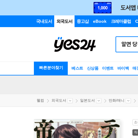
국내도서
외국도서
중고샵
eBook
크레마클럽
C
빠른분야찾기
베스트
신상품
이벤트
바이백
매
웰컴
외국도서
일본도서
만화/애니
소
직