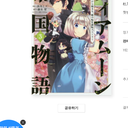
杜
첫
정
판
Y
추
결
공유하기