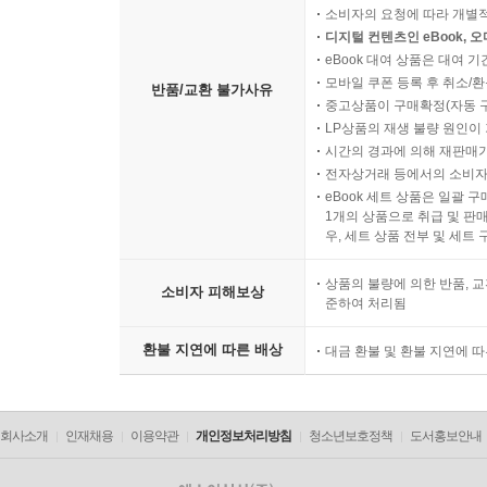
소비자의 요청에 따라 개별
디지털 컨텐츠인 eBook, 
eBook 대여 상품은 대여 기
모바일 쿠폰 등록 후 취소/환
반품/교환 불가사유
중고상품이 구매확정(자동 
LP상품의 재생 불량 원인이 기
시간의 경과에 의해 재판매가
전자상거래 등에서의 소비자
eBook 세트 상품은 일괄 
1개의 상품으로 취급 및 판매
우, 세트 상품 전부 및 세트
상품의 불량에 의한 반품, 교
소비자 피해보상
준하여 처리됨
환불 지연에 따른 배상
대금 환불 및 환불 지연에 
회사소개
인재채용
이용약관
개인정보처리방침
청소년보호정책
도서홍보안내