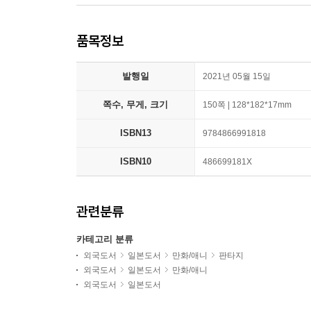
품목정보
발행일
2021년 05월 15일
쪽수, 무게, 크기
150쪽 | 128*182*17mm
ISBN13
9784866991818
ISBN10
486699181X
관련분류
카테고리 분류
외국도서
일본도서
만화/애니
판타지
외국도서
일본도서
만화/애니
외국도서
일본도서