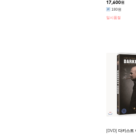
17,600
원
180원
일시품절
[DVD]
다키스트 아