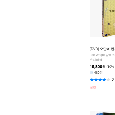
[DVD]
오만과 편견
Joe Wright
감독/
K
유니버셜
15,800
원
10
%
480원
7
절판