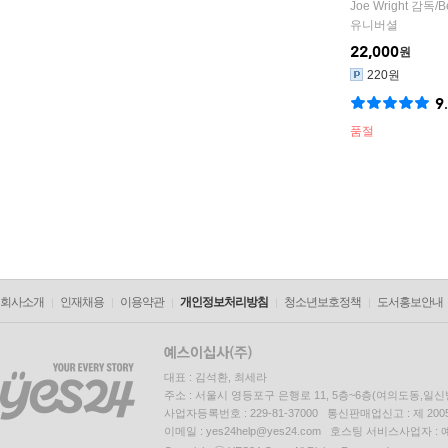
Joe Wright
감독/
B
유니버셜
22,000
원
220원
9
품절
회사소개
인재채용
이용약관
개인정보처리방침
청소년보호정책
도서홍보안내
대표 : 김석환, 최세라
주소 : 서울시 영등포구 은행로 11, 5층~6층(여의도동,일신
사업자등록번호 : 229-81-37000 통신판매업신고 : 제 200
이메일 : yes24help@yes24.com 호스팅 서비스사업자 :