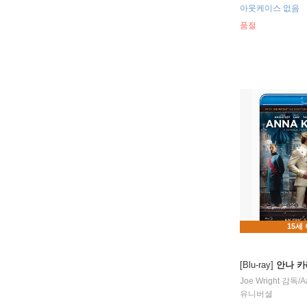
아웃케이스 없음
품절
15세
[Blu-ray]
안나 카
Joe Wright
감독/
A
유니버셜