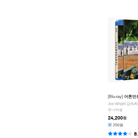
[Blu-ray]
어톤먼트
Joe Wright
감독/
K
유니버셜
24,200
원
250원
8