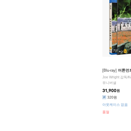
[Blu-ray]
어톤먼트
Joe Wright
감독/
K
유니버셜
31,900
원
320원
아웃케이스 없음
품절