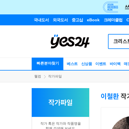
국내도서
외국도서
중고샵
eBook
크레마클럽
C
빠른분야찾기
베스트
신상품
이벤트
바이백
매
웰컴
작가파일
이철환
작
작가파일
작가 혹은 작가와 작품명을
함께 검색해 보세요.