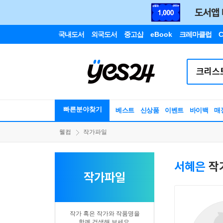
국내도서
외국도서
중고샵
eBook
크레마클럽
C
빠른분야찾기
베스트
신상품
이벤트
바이백
매
웰컴
작가파일
서혜은
작
작가파일
작가 혹은 작가와 작품명을
함께 검색해 보세요.