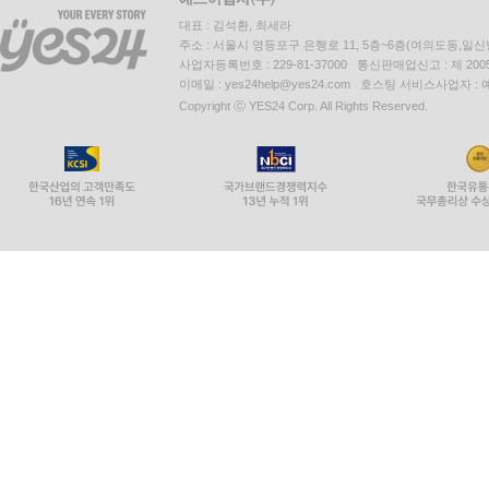
대표 : 김석환, 최세라
주소 : 서울시 영등포구 은행로 11, 5층~6층(여의도동,일신
사업자등록번호 : 229-81-37000 통신판매업신고 : 제 200
이메일 : yes24help@yes24.com 호스팅 서비스사업자 :
Copyright ⓒ YES24 Corp. All Rights Reserved.