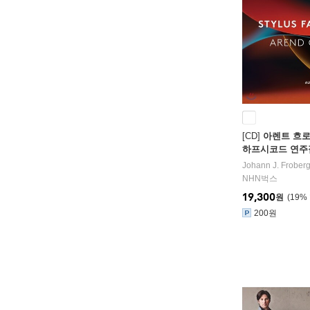
[CD]
아렌트 흐로
하프시코드 연주집 (
- Stylus Fantast
Johann J. Froberg
NHN벅스
19,300
원
19
%
200원