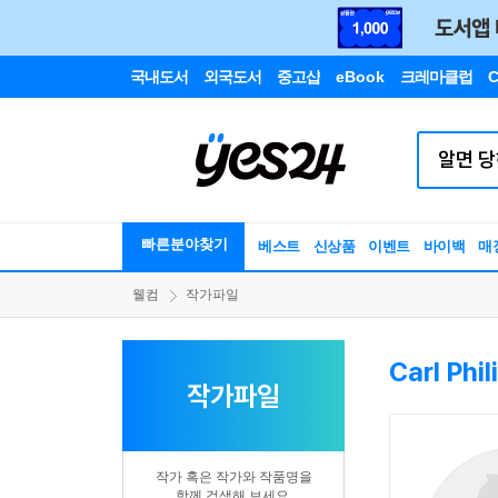
국내도서
외국도서
중고샵
eBook
크레마클럽
C
빠른분야찾기
베스트
신상품
이벤트
바이백
매
웰컴
작가파일
Carl Phi
작가파일
작가 혹은 작가와 작품명을
함께 검색해 보세요.