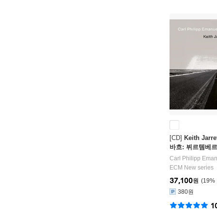
[CD]
Keith Ja
바흐: 뷔르템베르크
ilipp Emanuel 
Carl Philipp Ema
Sonatas Wq.49)
ECM New series
37,100
원
19
%
380원
1