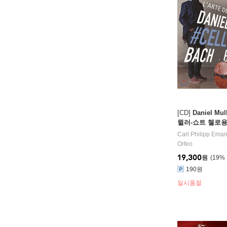
[CD]
Daniel Mu
뮐러-쇼트 첼로용 
oReimagined - 
Carl Philipp Ema
art)
Orfeo
19,300
원
19
%
190원
일시품절