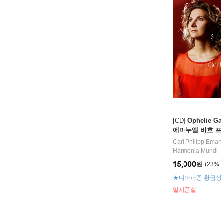
[CD]
Ophelie 
에마누엘 바흐 프
협주곡, 신포니아
Carl Philipp Ema
Harmonia Mundi
15,000
원
23
%
★디아파종 황금
일시품절