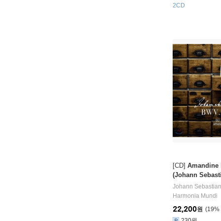
2CD
[CD]
Amandine
(Johann Sebas
or not?)
Johann Sebastia
Harmonia Mundi
22,200
원
19
%
230원