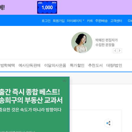
로그인
회원가입
마이페이지
카트
주문/배송
고객센터
Gl
름방학혜택
예사단독판매
이달의사은품
특가할인
추천도서
대량/법인