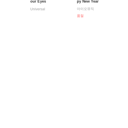
our Eyes
py New Year
아이오뮤직
Universal
품절