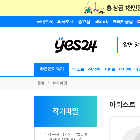
국내도서
외국도서
중고샵
eBook
크레마클럽
C
빠른분야찾기
베스트
신상품
이벤트
바이백
매
웰컴
작가파일
아티스트
작가파일
작가 혹은 작가와 작품명을
함께 검색해 보세요.