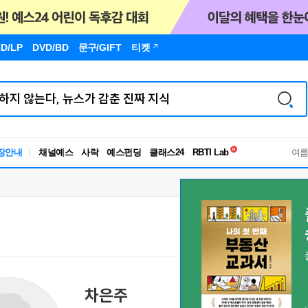
D/LP
DVD/BD
문구
/GIFT
티켓
독서유형검사
장안내
채널예스
사락
예스펀딩
클래스24
RBTI Lab
여
독서유형검사
차은주