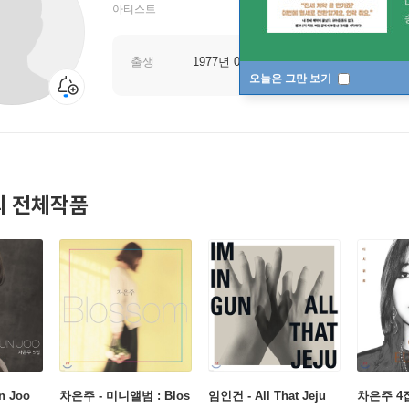
아티스트
출생
1977년 05월 21일
오늘은 그만 보기
 전체작품
n Joo
차은주 - 미니앨범 : Blos
임인건 - All That Jeju
차은주 4집