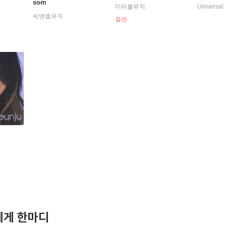
som
미러볼뮤직
Universal
씨앤엘뮤직
절판
게 한마디