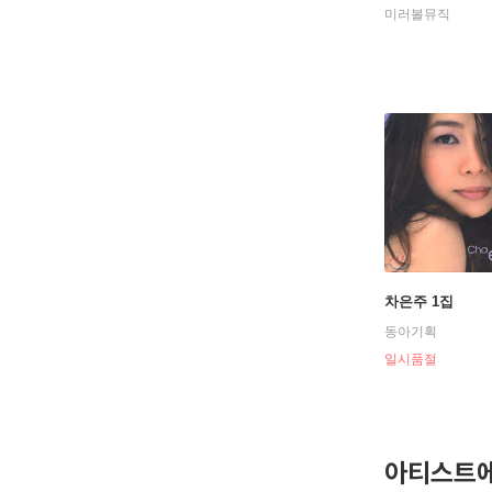
미러볼뮤직
차은주 1집
동아기획
일시품절
아티스트에